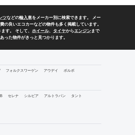
ンツ
などの
輸入車
をメーカー別に検索できます。 メー
費の良いエコカーなどの物件も多く掲載しています。
ます。 そして、
ホイール
、
タイヤ
から
エンジン
まで
あった物件がきっと見つかります。
W
フォルクスワーゲン
アウデイ
ボルボ
bB
セレナ
シルビア
アルトラパン
タント