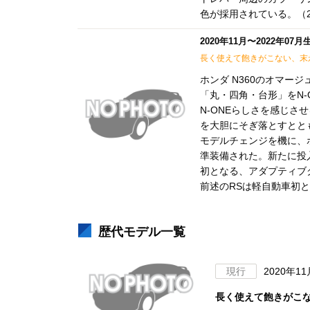
色が採用されている。（20
2020年11月〜2022年07
長く使えて飽きがこない、末
ホンダ N360のオマー
「丸・四角・台形」をN
N-ONEらしさを感じ
を大胆にそぎ落とすとと
モデルチェンジを機に、
準装備された。新たに投
初となる、アダプティブ
前述のRSは軽自動車初とな
歴代モデル一覧
現行
2020年1
長く使えて飽きがこ