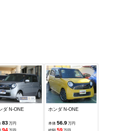
ンダ N-ONE
ホンダ N-ONE
83
56.9
体
万円
本体
万円
94
59
額
万円
総額
万円