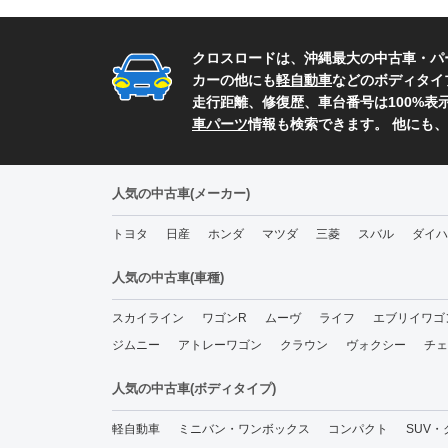
クロスロードは、沖縄最大の中古車・パ
カーの他にも
軽自動車
などのボディタイ
走行距離、修復歴、車台番号は100%
車パーツ
情報も検索できます。 他にも
人気の中古車(メーカー)
トヨタ
日産
ホンダ
マツダ
三菱
スバル
ダイハ
人気の中古車(車種)
スカイライン
ワゴンR
ムーヴ
ライフ
エブリイワゴ
ジムニー
アトレーワゴン
クラウン
ヴォクシー
チェ
人気の中古車(ボディタイプ)
軽自動車
ミニバン・ワンボックス
コンパクト
SUV