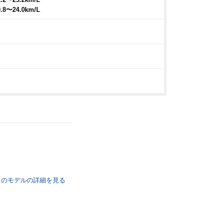
2〜25.2km/L
8〜24.0km/L
のモデルの詳細を
見る