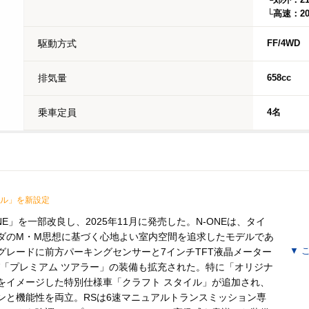
└郊外：21.
└高速：20.
駆動方式
FF/4WD
排気量
658cc
乗車定員
4名
イル」を新設定
E」を一部改良し、2025年11月に発売した。N-ONEは、タイ
ダのM・M思想に基づく心地よい室内空間を追求したモデルであ
グレードに前方パーキングセンサーと7インチTFT液晶メーター
▼
こ
び「プレミアム ツアラー」の装備も拡充された。特に「オリジナ
をイメージした特別仕様車「クラフト スタイル」が追加され、
ンと機能性を両立。RSは6速マニュアルトランスミッション専