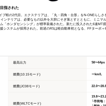
目指された
タイプ軽の2代目。エクステリアは、「丸・四角・台形」をN-ONEらし
。インテリアは、必要なもの以外を大胆にそぎ落とすとともに、ミニマ
ム「ホンダセンシング」が標準装備された。新たに投入された6速MT搭
システムが採用された。前述のRSは軽自動車初となる、FFターボ＋6MT
最高出力
58〜64ps
燃費(10.15モード)
ーkm/L
燃費(JC08モード)
22.0〜28.
19.8〜23.
└市街地：16
燃費(WLTCモード)