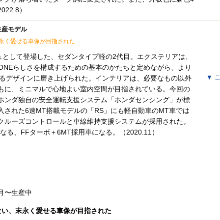
22.8）
月生産モデル
永く愛せる車像が目指された
ジュとして登場した、セダンタイプ軽の2代目。エクステリアは、
-ONEらしさを構成するための基本のかたちと定めながら、より
させるデザインに磨き上げられた。インテリアは、必要なもの以外
▼
こ
もに、ミニマルで心地よい室内空間が目指されている。今回の
ホンダ独自の安全運転支援システム「ホンダセンシング」が標
入された6速MT搭載モデルの「RS」にも軽自動車のMT車では
クルーズコントロールと車線維持支援システムが採用された。
る、FFターボ＋6MT採用車になる。（2020.11）
1月〜生産中
ない、末永く愛せる車像が目指された