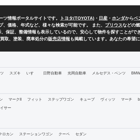
ーツ情報ポータルサイトです。
トヨタ(TOYOTA)
・
日産
・
ホンダ
から
ベ
プ、価格、年式など、様々な検索が可能です。 また、
プリウス
などの燃
表示、保証、整備情報も表示しているので、安心して物件を探すことができ
、買取、塗装、廃車処分の
販売店情報
も掲載しています。あなたの希望に
ツ
スズキ
いすゞ
日野自動車
光岡自動車
メルセデス・ベンツ
BM
ン
マークII
フィット
ステップワゴン
キューブ
ヴィッツ
マーチ
イサー
・クロカン
ステーションワゴン
クーペ
セダン