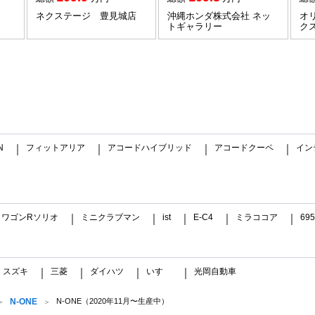
ネクステージ 豊見城店
沖縄ホンダ株式会社 ネッ
オ
トギャラリー
ク
N
フィットアリア
アコードハイブリッド
アコードクーペ
イン
｜
｜
｜
｜
ワゴンRソリオ
ミニクラブマン
ist
E-C4
ミラココア
6
｜
｜
｜
｜
｜
｜
スズキ
三菱
ダイハツ
いすゞ
光岡自動車
｜
｜
｜
｜
｜
N-ONE
N-ONE（2020年11月〜生産中）