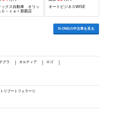
リックス自動車 オリッ
オートビジネスWISE
スＵ－ｃａｒ那覇店
N-ONEの中古車を見る
テグラ
オルティア
ロゴ
｜
｜
｜
95トリブートフェラーリ