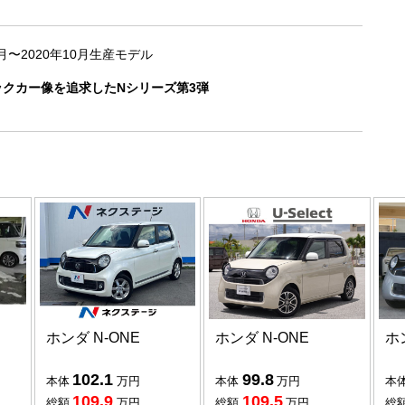
1月〜2020年10月生産モデル
クカー像を追求したNシリーズ第3弾
ホンダ N-ONE
ホンダ N-ONE
ホ
102.1
99.8
本体
万円
本体
万円
本
109.9
109.5
総額
万円
総額
万円
総