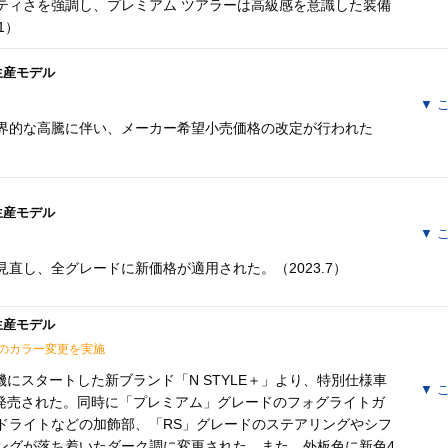
ティさを強調し、プレミアム ツアラーは高級感を意識した装備
1）
月生産モデル
▼
こ
界的な高騰に伴い、メーカー希望小売価格の改定が行われた
月生産モデル
▼
こ
直し、全グレードに新価格が適用された。（2023.7）
月生産モデル
のカラー変更を実施
機にスタートした新ブランド「N STYLE＋」より、特別仕様車
▼
こ
N」が発売された。同時に「プレミアム」グレードのフォグライトガ
ドライトなどの加飾部、「RS」グレードのステアリングやシフ
ングが落ち着いたダーク調に変更された。また、外板色に新色4