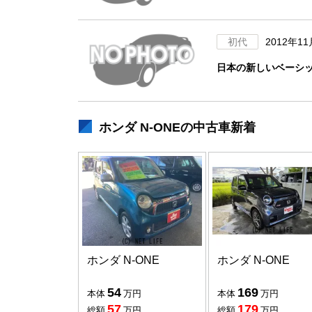
初代
2012年1
日本の新しいベーシッ
ホンダ N-ONEの中古車新着
ホンダ N-ONE
ホンダ N-ONE
54
169
本体
万円
本体
万円
57
179
総額
万円
総額
万円