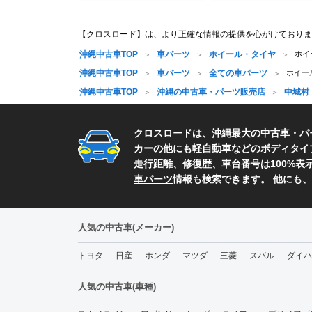
【クロスロード】は、より正確な情報の提供を心がけておりま
沖縄中古車TOP
車パーツ
ホイール・タイヤ
ホイ
沖縄中古車TOP
車パーツ
全ての車パーツ
ホイール
沖縄中古車TOP
沖縄の中古車・パーツ販売店
中城村
クロスロードは、沖縄最大の中古車・パ
カーの他にも
軽自動車
などのボディタイ
走行距離、修復歴、車台番号は100%
車パーツ
情報も検索できます。 他にも
人気の中古車(メーカー)
トヨタ
日産
ホンダ
マツダ
三菱
スバル
ダイハ
人気の中古車(車種)