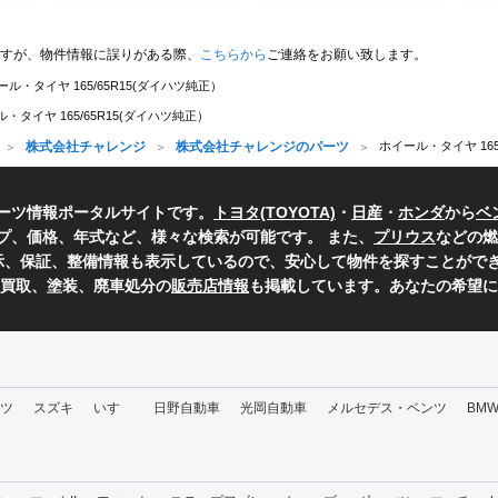
すが、物件情報に誤りがある際、
こちらから
ご連絡をお願い致します。
ール・タイヤ 165/65R15(ダイハツ純正）
・タイヤ 165/65R15(ダイハツ純正）
株式会社チャレンジ
株式会社チャレンジのパーツ
ホイール・タイヤ 165
ーツ情報ポータルサイトです。
トヨタ(TOYOTA)
・
日産
・
ホンダ
から
ベ
プ、価格、年式など、様々な検索が可能です。 また、
プリウス
などの燃
表示、保証、整備情報も表示しているので、安心して物件を探すことができ
、買取、塗装、廃車処分の
販売店情報
も掲載しています。あなたの希望に
ツ
スズキ
いすゞ
日野自動車
光岡自動車
メルセデス・ベンツ
BM