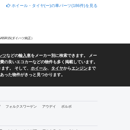
ホイール・タイヤ(ー)の車パーツ(186件)を見る
/65R15(ダイハツ純正）
ンツ
などの
輸入車
をメーカー別に検索できます。 メー
費の良いエコカーなどの物件も多く掲載しています。
ます。 そして、
ホイール
、
タイヤ
から
エンジン
まで
あった物件がきっと見つかります。
W
フォルクスワーゲン
アウデイ
ボルボ