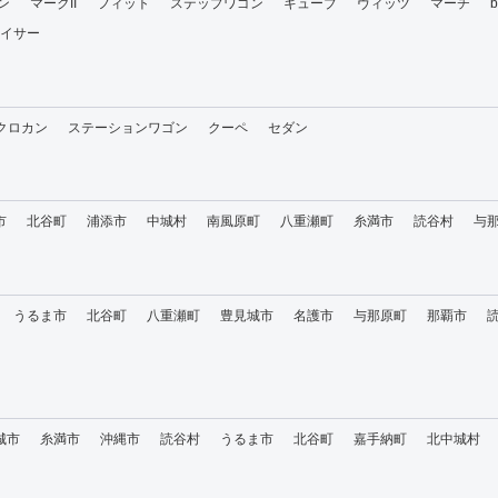
ン
マークII
フィット
ステップワゴン
キューブ
ヴィッツ
マーチ
イサー
・クロカン
ステーションワゴン
クーペ
セダン
市
北谷町
浦添市
中城村
南風原町
八重瀬町
糸満市
読谷村
与
うるま市
北谷町
八重瀬町
豊見城市
名護市
与那原町
那覇市
城市
糸満市
沖縄市
読谷村
うるま市
北谷町
嘉手納町
北中城村