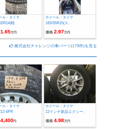
ール・タイヤ
ホイール・タイヤ
55R14(軽..
165/55R15(ス..
1.65
2.97
価格
万円
万円
株式会社チャレンジの車パーツ(179件)を見る
枚
ール・タイヤ
ホイール・タイヤ
R13 6PR
12インチ新品エクシー..
4,400
4.98
価格
円
万円