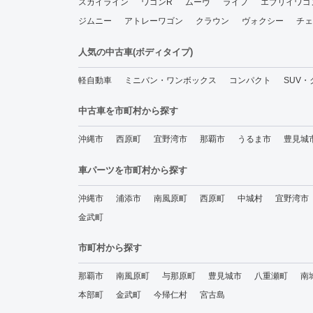
スカイライン
ワゴンR
ムーヴ
ライフ
エブリイワゴ
ジムニー
アトレーワゴン
クラウン
ヴォクシー
チェ
人気の中古車(ボディタイプ)
軽自動車
ミニバン・ワンボックス
コンパクト
SUV
中古車を市町村から探す
沖縄市
西原町
宜野湾市
那覇市
うるま市
豊見城
車パーツを市町村から探す
沖縄市
浦添市
南風原町
西原町
中城村
宜野湾市
金武町
市町村から探す
那覇市
南風原町
与那原町
豊見城市
八重瀬町
南
本部町
金武町
今帰仁村
宮古島