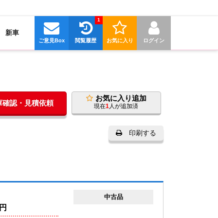
1
新車
ご意見Box
閲覧履歴
お気に入り
ログイン
お気に入り追加
在庫確認・見積依頼
現在
1
人が追加済
印刷する
中古品
円