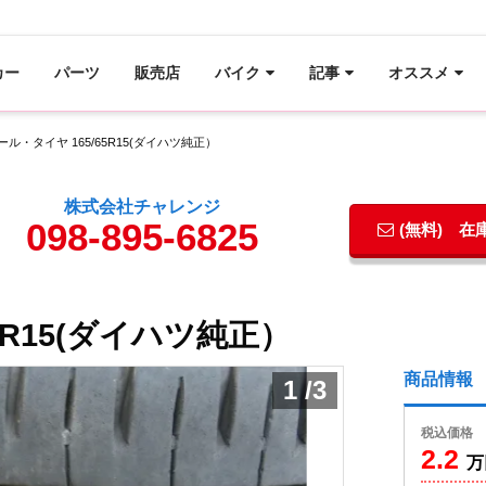
カー
パーツ
販売店
バイク
記事
オススメ
ール・タイヤ 165/65R15(ダイハツ純正）
株式会社チャレンジ
098-895-6825
(無料) 
5R15(ダイハツ純正）
商品情報
1
/
3
税込価格
2.2
万