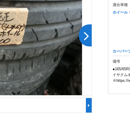
適合車種
ホイール
カーパー
備考
●165/
イヤクムホ
※https://