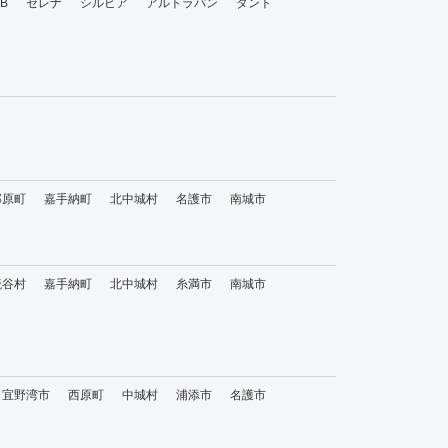
bB
セレナ
シルビア
アルトラパン
タント
那原町
嘉手納町
北中城村
名護市
南城市
読谷村
嘉手納町
北中城村
糸満市
南城市
宜野湾市
西原町
中城村
浦添市
名護市