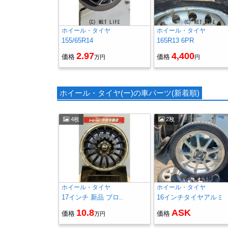
ホイール・タイヤ
ホイール・タイヤ
155/65R14
165R13 6PR
2.97
4,400
価格
価格
万円
円
ホイール・タイヤ(ー)の車パーツ(新着順)
4枚
2枚
ホイール・タイヤ
ホイール・タイヤ
17インチ 新品 ブロ..
16インチタイヤアルミ
10.8
ASK
価格
価格
万円