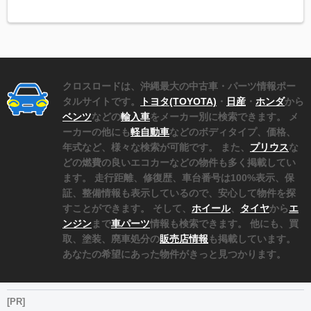
クロスロードは、沖縄最大の中古車・パーツ情報ポー
タルサイトです。
トヨタ(TOYOTA)
・
日産
・
ホンダ
から
ベンツ
などの
輸入車
をメーカー別に検索できます。 メ
ーカーの他にも
軽自動車
などのボディタイプ、価格、
年式など、様々な検索が可能です。 また、
プリウス
な
どの燃費の良いエコカーなどの物件も多く掲載してい
ます。 走行距離、修復歴、車台番号は100%表示、保
証、整備情報も表示しているので、安心して物件を探
すことができます。 そして、
ホイール
、
タイヤ
から
エ
ンジン
まで
車パーツ
情報も検索できます。 他にも、買
取、塗装、廃車処分の
販売店情報
も掲載しています。
あなたの希望にあった物件がきっと見つかります。
[PR]