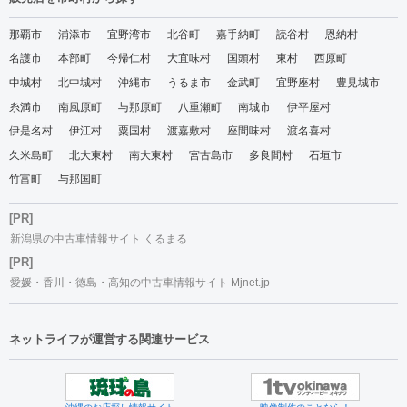
那覇市
浦添市
宜野湾市
北谷町
嘉手納町
読谷村
恩納村
名護市
本部町
今帰仁村
大宜味村
国頭村
東村
西原町
中城村
北中城村
沖縄市
うるま市
金武町
宜野座村
豊見城市
糸満市
南風原町
与那原町
八重瀬町
南城市
伊平屋村
伊是名村
伊江村
粟国村
渡嘉敷村
座間味村
渡名喜村
久米島町
北大東村
南大東村
宮古島市
多良間村
石垣市
竹富町
与那国町
[PR]
新潟県の中古車情報サイト くるまる
[PR]
愛媛・香川・徳島・高知の中古車情報サイト Mjnet.jp
ネットライフが運営する関連サービス