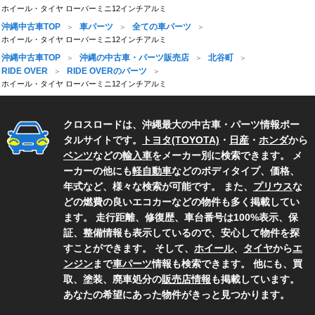
ホイール・タイヤ ローバーミニ12インチアルミ
沖縄中古車TOP
車パーツ
全ての車パーツ
ホイール・タイヤ ローバーミニ12インチアルミ
沖縄中古車TOP
沖縄の中古車・パーツ販売店
北谷町
RIDE OVER
RIDE OVERのパーツ
ホイール・タイヤ ローバーミニ12インチアルミ
クロスロードは、沖縄最大の中古車・パーツ情報ポー
タルサイトです。
トヨタ(TOYOTA)
・
日産
・
ホンダ
から
ベンツ
などの
輸入車
をメーカー別に検索できます。 メ
ーカーの他にも
軽自動車
などのボディタイプ、価格、
年式など、様々な検索が可能です。 また、
プリウス
な
どの燃費の良いエコカーなどの物件も多く掲載してい
ます。 走行距離、修復歴、車台番号は100%表示、保
証、整備情報も表示しているので、安心して物件を探
すことができます。 そして、
ホイール
、
タイヤ
から
エ
ンジン
まで
車パーツ
情報も検索できます。 他にも、買
取、塗装、廃車処分の
販売店情報
も掲載しています。
あなたの希望にあった物件がきっと見つかります。