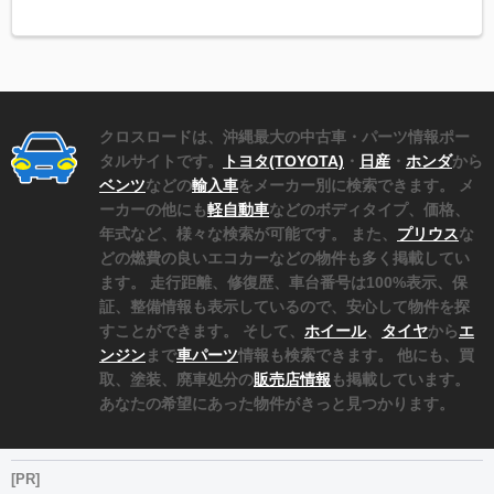
クロスロードは、沖縄最大の中古車・パーツ情報ポー
タルサイトです。
トヨタ(TOYOTA)
・
日産
・
ホンダ
から
ベンツ
などの
輸入車
をメーカー別に検索できます。 メ
ーカーの他にも
軽自動車
などのボディタイプ、価格、
年式など、様々な検索が可能です。 また、
プリウス
な
どの燃費の良いエコカーなどの物件も多く掲載してい
ます。 走行距離、修復歴、車台番号は100%表示、保
証、整備情報も表示しているので、安心して物件を探
すことができます。 そして、
ホイール
、
タイヤ
から
エ
ンジン
まで
車パーツ
情報も検索できます。 他にも、買
取、塗装、廃車処分の
販売店情報
も掲載しています。
あなたの希望にあった物件がきっと見つかります。
[PR]