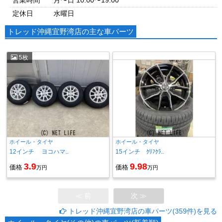
営業時間
月〜日 10:00〜19:00
定休日
水曜日
トレッド沖縄宜野湾店の主な車パーツ
5枚
ホイール・タイヤ
ホイール・タイヤ
12インチ ヨコハマ..
15インチ ｸﾘﾌｸﾗ..
3.9
9.98
価格
価格
万円
万円
≪ 前
次 ≫
トレッド沖縄宜野湾店の車パーツ(359件)を見る