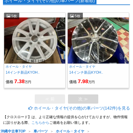
ホイール・タイヤ(その他)の車パーツ(新着順)
5枚
5枚
ホイール・タイヤ
ホイール・タイヤ
14インチ新品KYOH..
14インチ新品KYOH..
7.38
7.98
価格
価格
万円
万円
≪ 前
次 ≫
ホイール・タイヤ(その他)の車パーツ(142件)を見る
【クロスロード】は、より正確な情報の提供を心がけておりますが、物件情報
に誤りがある際、
こちらから
ご連絡をお願い致します。
沖縄中古車TOP
車パーツ
ホイール・タイヤ