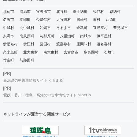
那覇市
浦添市
宜野湾市
北谷町
嘉手納町
読谷村
恩納村
名護市
本部町
今帰仁村
大宜味村
国頭村
東村
西原町
中城村
北中城村
沖縄市
うるま市
金武町
宜野座村
豊見城市
糸満市
南風原町
与那原町
八重瀬町
南城市
伊平屋村
伊是名村
伊江村
粟国村
渡嘉敷村
座間味村
渡名喜村
久米島町
北大東村
南大東村
宮古島市
多良間村
石垣市
竹富町
与那国町
[PR]
新潟県の中古車情報サイト くるまる
[PR]
愛媛・香川・徳島・高知の中古車情報サイト Mjnet.jp
ネットライフが運営する関連サービス