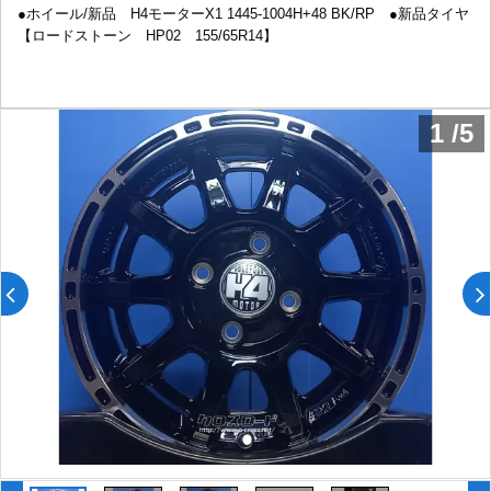
●ホイール/新品 H4モーターX1 1445-1004H+48 BK/RP ●新品タイヤ
【ロードストーン HP02 155/65R14】
1
/
5