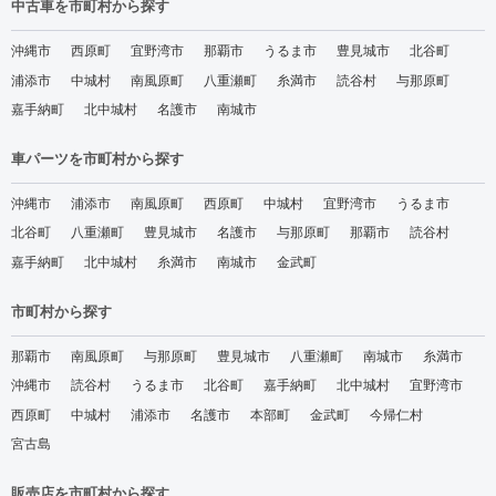
中古車を市町村から探す
沖縄市
西原町
宜野湾市
那覇市
うるま市
豊見城市
北谷町
浦添市
中城村
南風原町
八重瀬町
糸満市
読谷村
与那原町
嘉手納町
北中城村
名護市
南城市
車パーツを市町村から探す
沖縄市
浦添市
南風原町
西原町
中城村
宜野湾市
うるま市
北谷町
八重瀬町
豊見城市
名護市
与那原町
那覇市
読谷村
嘉手納町
北中城村
糸満市
南城市
金武町
市町村から探す
那覇市
南風原町
与那原町
豊見城市
八重瀬町
南城市
糸満市
沖縄市
読谷村
うるま市
北谷町
嘉手納町
北中城村
宜野湾市
西原町
中城村
浦添市
名護市
本部町
金武町
今帰仁村
宮古島
販売店を市町村から探す