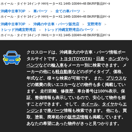
ホイール・タイヤ 14インチ H4モーターX1 1445-1004H+48 BK/RP新品ﾎｲｰﾙ
沖縄中古車TOP
車パーツ
全ての車パーツ
ホイール・タイヤ 14インチ H4モーターX1 1445-1004H+48 BK/RP新品ﾎｲｰﾙ
沖縄中古車TOP
沖縄の中古車・パーツ販売店
宜野湾市
トレッド沖縄宜野湾店
トレッド沖縄宜野湾店のパーツ
ホイール・タイヤ 14インチ H4モーターX1 1445-1004H+48 BK/RP新品ﾎｲｰﾙ
クロスロードは、沖縄最大の中古車・パーツ情報ポー
タルサイトです。
トヨタ(TOYOTA)
・
日産
・
ホンダ
から
ベンツ
などの
輸入車
をメーカー別に検索できます。 メ
ーカーの他にも
軽自動車
などのボディタイプ、価格、
年式など、様々な検索が可能です。 また、
プリウス
な
どの燃費の良いエコカーなどの物件も多く掲載してい
ます。 走行距離、修復歴、車台番号は100%表示、保
証、整備情報も表示しているので、安心して物件を探
すことができます。 そして、
ホイール
、
タイヤ
から
エ
ンジン
まで
車パーツ
情報も検索できます。 他にも、買
取、塗装、廃車処分の
販売店情報
も掲載しています。
あなたの希望にあった物件がきっと見つかります。