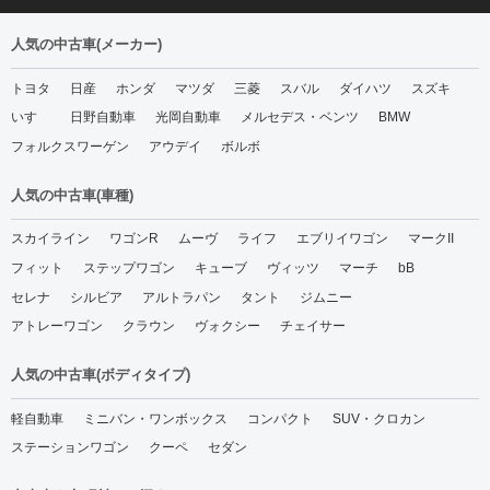
人気の中古車(メーカー)
トヨタ
日産
ホンダ
マツダ
三菱
スバル
ダイハツ
スズキ
いすゞ
日野自動車
光岡自動車
メルセデス・ベンツ
BMW
フォルクスワーゲン
アウデイ
ボルボ
人気の中古車(車種)
スカイライン
ワゴンR
ムーヴ
ライフ
エブリイワゴン
マークII
フィット
ステップワゴン
キューブ
ヴィッツ
マーチ
bB
セレナ
シルビア
アルトラパン
タント
ジムニー
アトレーワゴン
クラウン
ヴォクシー
チェイサー
人気の中古車(ボディタイプ)
軽自動車
ミニバン・ワンボックス
コンパクト
SUV・クロカン
ステーションワゴン
クーペ
セダン