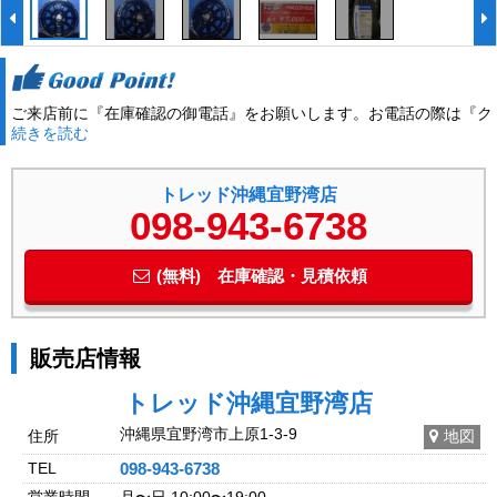
ご来店前に『在庫確認の御電話』をお願いします。お電話の際は『ク
続きを読む
ロスロード』を観たとお伝え下さい。32559
トレッド沖縄宜野湾店
098-943-6738
(無料) 在庫確認・見積依頼
販売店情報
トレッド沖縄宜野湾店
沖縄県宜野湾市上原1-3-9
住所
地図
TEL
098-943-6738