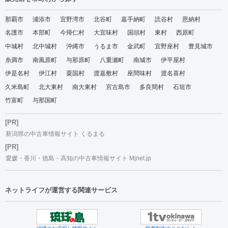
那覇市
浦添市
宜野湾市
北谷町
嘉手納町
読谷村
恩納村
名護市
本部町
今帰仁村
大宜味村
国頭村
東村
西原町
中城村
北中城村
沖縄市
うるま市
金武町
宜野座村
豊見城市
糸満市
南風原町
与那原町
八重瀬町
南城市
伊平屋村
伊是名村
伊江村
粟国村
渡嘉敷村
座間味村
渡名喜村
久米島町
北大東村
南大東村
宮古島市
多良間村
石垣市
竹富町
与那国町
[PR]
新潟県の中古車情報サイト くるまる
[PR]
愛媛・香川・徳島・高知の中古車情報サイト Mjnet.jp
ネットライフが運営する関連サービス