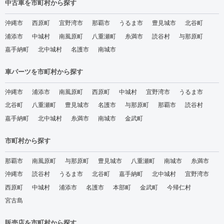
中古車を市町村から探す
沖縄市
西原町
宜野湾市
那覇市
うるま市
豊見城市
北谷町
浦添市
中城村
南風原町
八重瀬町
糸満市
読谷村
与那原町
嘉手納町
北中城村
名護市
南城市
車パーツを市町村から探す
沖縄市
浦添市
南風原町
西原町
中城村
宜野湾市
うるま市
北谷町
八重瀬町
豊見城市
名護市
与那原町
那覇市
読谷村
嘉手納町
北中城村
糸満市
南城市
金武町
市町村から探す
那覇市
南風原町
与那原町
豊見城市
八重瀬町
南城市
糸満市
沖縄市
読谷村
うるま市
北谷町
嘉手納町
北中城村
宜野湾市
西原町
中城村
浦添市
名護市
本部町
金武町
今帰仁村
宮古島
販売店を市町村から探す