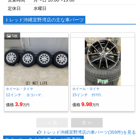
営業時間
月〜日 10:00〜19:00
定休日
水曜日
トレッド沖縄宜野湾店の主な車パーツ
5枚
ホイール・タイヤ
ホイール・タイヤ
12インチ ヨコハマ..
15インチ ｸﾘﾌｸﾗ..
3.9
9.98
価格
価格
万円
万円
≪ 前
次 ≫
トレッド沖縄宜野湾店の車パーツ(359件)を見る