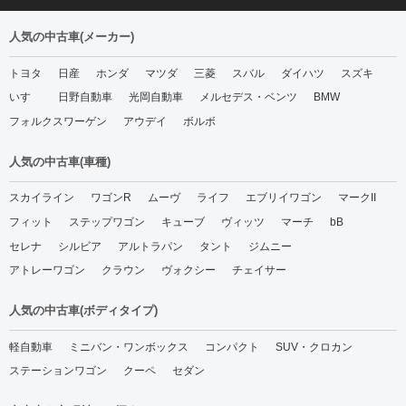
人気の中古車(メーカー)
トヨタ
日産
ホンダ
マツダ
三菱
スバル
ダイハツ
スズキ
いすゞ
日野自動車
光岡自動車
メルセデス・ベンツ
BMW
フォルクスワーゲン
アウデイ
ボルボ
人気の中古車(車種)
スカイライン
ワゴンR
ムーヴ
ライフ
エブリイワゴン
マークII
フィット
ステップワゴン
キューブ
ヴィッツ
マーチ
bB
セレナ
シルビア
アルトラパン
タント
ジムニー
アトレーワゴン
クラウン
ヴォクシー
チェイサー
人気の中古車(ボディタイプ)
軽自動車
ミニバン・ワンボックス
コンパクト
SUV・クロカン
ステーションワゴン
クーペ
セダン