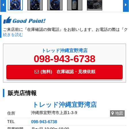
ご来店前に『在庫確認の御電話』をお願いします。お電話の際は『ク
続きを読む
ロスロード』を観たとお伝え下さい。32558
トレッド沖縄宜野湾店
098-943-6738
(無料) 在庫確認・見積依頼
販売店情報
トレッド沖縄宜野湾店
沖縄県宜野湾市上原1-3-9
住所
地図
TEL
098-943-6738