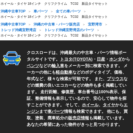
ホイール・タイヤ 18インチ クリフクライム TC02 新品タイヤセット
沖縄中古車TOP
車パーツ
全ての車パーツ
ホイール・タイヤ 18インチ クリフクライム TC02 新品タイヤセット
沖縄中古車TOP
沖縄の中古車・パーツ販売店
宜野湾市
トレッド沖縄宜野湾店
トレッド沖縄宜野湾店のパーツ
ホイール・タイヤ 18インチ クリフクライム TC02 新品タイヤセット
クロスロードは、沖縄最大の中古車・パーツ情報ポー
タルサイトです。
トヨタ(TOYOTA)
・
日産
・
ホンダ
から
ベンツ
などの
輸入車
をメーカー別に検索できます。 メ
ーカーの他にも
軽自動車
などのボディタイプ、価格、
年式など、様々な検索が可能です。 また、
プリウス
な
どの燃費の良いエコカーなどの物件も多く掲載してい
ます。 走行距離、修復歴、車台番号は100%表示、保
証、整備情報も表示しているので、安心して物件を探
すことができます。 そして、
ホイール
、
タイヤ
から
エ
ンジン
まで
車パーツ
情報も検索できます。 他にも、買
取、塗装、廃車処分の
販売店情報
も掲載しています。
あなたの希望にあった物件がきっと見つかります。