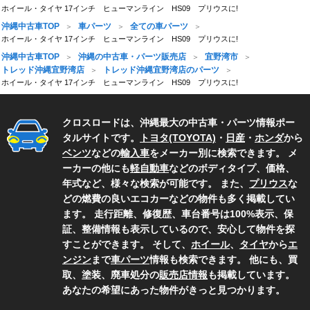
ホイール・タイヤ 17インチ ヒューマンライン HS09 プリウスに!
沖縄中古車TOP
車パーツ
全ての車パーツ
ホイール・タイヤ 17インチ ヒューマンライン HS09 プリウスに!
沖縄中古車TOP
沖縄の中古車・パーツ販売店
宜野湾市
トレッド沖縄宜野湾店
トレッド沖縄宜野湾店のパーツ
ホイール・タイヤ 17インチ ヒューマンライン HS09 プリウスに!
クロスロードは、沖縄最大の中古車・パーツ情報ポー
タルサイトです。
トヨタ(TOYOTA)
・
日産
・
ホンダ
から
ベンツ
などの
輸入車
をメーカー別に検索できます。 メ
ーカーの他にも
軽自動車
などのボディタイプ、価格、
年式など、様々な検索が可能です。 また、
プリウス
な
どの燃費の良いエコカーなどの物件も多く掲載してい
ます。 走行距離、修復歴、車台番号は100%表示、保
証、整備情報も表示しているので、安心して物件を探
すことができます。 そして、
ホイール
、
タイヤ
から
エ
ンジン
まで
車パーツ
情報も検索できます。 他にも、買
取、塗装、廃車処分の
販売店情報
も掲載しています。
あなたの希望にあった物件がきっと見つかります。