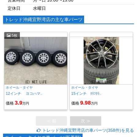
営業時間
月〜日 10:00〜19:00
定休日
水曜日
トレッド沖縄宜野湾店の主な車パーツ
5枚
ホイール・タイヤ
ホイール・タイヤ
12インチ ヨコハマ..
15インチ ｸﾘﾌｸﾗ..
3.9
9.98
価格
価格
万円
万円
≪ 前
次 ≫
トレッド沖縄宜野湾店の車パーツ(358件)を見る