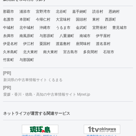
那覇市
浦添市
宜野湾市
北谷町
嘉手納町
読谷村
恩納村
名護市
本部町
今帰仁村
大宜味村
国頭村
東村
西原町
中城村
北中城村
沖縄市
うるま市
金武町
宜野座村
豊見城市
糸満市
南風原町
与那原町
八重瀬町
南城市
伊平屋村
伊是名村
伊江村
粟国村
渡嘉敷村
座間味村
渡名喜村
久米島町
北大東村
南大東村
宮古島市
多良間村
石垣市
竹富町
与那国町
[PR]
新潟県の中古車情報サイト くるまる
[PR]
愛媛・香川・徳島・高知の中古車情報サイト Mjnet.jp
ネットライフが運営する関連サービス