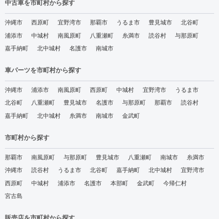
中古車を市町村から探す
沖縄市
西原町
宜野湾市
那覇市
うるま市
豊見城市
北谷町
浦添市
中城村
南風原町
八重瀬町
糸満市
読谷村
与那原町
嘉手納町
北中城村
名護市
南城市
車パーツを市町村から探す
沖縄市
浦添市
南風原町
西原町
中城村
宜野湾市
うるま市
北谷町
八重瀬町
豊見城市
名護市
与那原町
那覇市
読谷村
嘉手納町
北中城村
糸満市
南城市
金武町
市町村から探す
那覇市
南風原町
与那原町
豊見城市
八重瀬町
南城市
糸満市
沖縄市
読谷村
うるま市
北谷町
嘉手納町
北中城村
宜野湾市
西原町
中城村
浦添市
名護市
本部町
金武町
今帰仁村
宮古島
販売店を市町村から探す