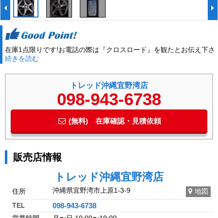
在庫1点限りです!お電話の際は『クロスロード』を観たとお伝え下さ
続きを読む
い。32722
トレッド沖縄宜野湾店
098-943-6738
(無料) 在庫確認・見積依頼
販売店情報
トレッド沖縄宜野湾店
沖縄県宜野湾市上原1-3-9
住所
地図
TEL
098-943-6738