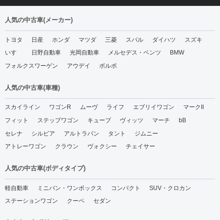
人気の中古車(メーカー)
トヨタ
日産
ホンダ
マツダ
三菱
スバル
ダイハツ
スズキ
いすゞ
日野自動車
光岡自動車
メルセデス・ベンツ
BMW
フォルクスワーゲン
アウデイ
ボルボ
人気の中古車(車種)
スカイライン
ワゴンR
ムーヴ
ライフ
エブリイワゴン
マークII
フィット
ステップワゴン
キューブ
ヴィッツ
マーチ
bB
セレナ
シルビア
アルトラパン
タント
ジムニー
アトレーワゴン
クラウン
ヴォクシー
チェイサー
人気の中古車(ボディタイプ)
軽自動車
ミニバン・ワンボックス
コンパクト
SUV・クロカン
ステーションワゴン
クーペ
セダン