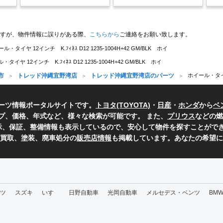
すが、物件情報に誤りがある際、
こちらから
ご連絡をお願い致します。
ル・タイヤ 12インチ K.ﾌｨﾈｽ D12 1235-1004H+42 GM/BLK ホイ
タイヤ 12インチ K.ﾌｨﾈｽ D12 1235-1004H+42 GM/BLK ホイ
市
トレッド沖縄宜野湾店
トレッド沖縄宜野湾店のパーツ
ホイール・タイヤ 
ーツ情報ポータルサイトです。
トヨタ(TOYOTA)
・
日産
・
ホンダ
から
ベ
プ、価格、年式など、様々な検索が可能です。 また、
プリウス
などの燃
表示、保証、整備情報も表示しているので、安心して物件を探すことができ
、買取、塗装、廃車処分の
販売店情報
も掲載しています。あなたの希望に
ツ
スズキ
いすゞ
日野自動車
光岡自動車
メルセデス・ベンツ
BM