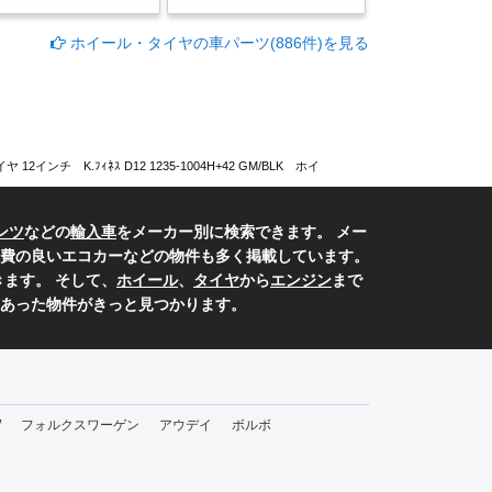
ホイール・タイヤの車パーツ(886件)を見る
12インチ K.ﾌｨﾈｽ D12 1235-1004H+42 GM/BLK ホイ
ンツ
などの
輸入車
をメーカー別に検索できます。 メー
費の良いエコカーなどの物件も多く掲載しています。
ます。 そして、
ホイール
、
タイヤ
から
エンジン
まで
あった物件がきっと見つかります。
W
フォルクスワーゲン
アウデイ
ボルボ