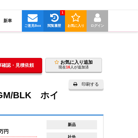
1
新車
ご意見Box
閲覧履歴
お気に入り
ログイン
お気に入り追加
在庫確認・見積依頼
現在
16
人が追加済
印刷する
 GM/BLK ホイ
新品
万円
社外