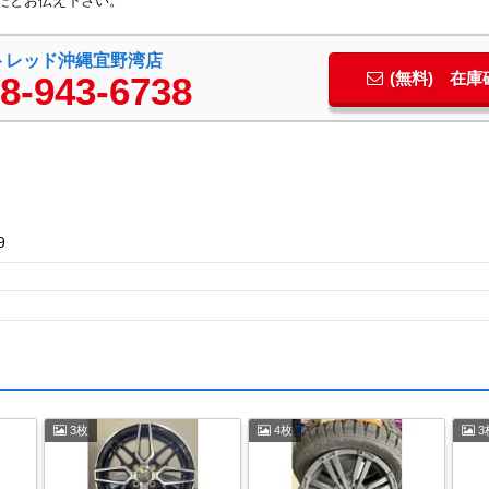
たとお伝え下さい。
トレッド沖縄宜野湾店
(無料) 在
8-943-6738
9
3枚
4枚
3