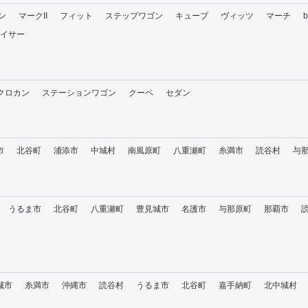
ン
マークII
フィット
ステップワゴン
キューブ
ヴィッツ
マーチ
イサー
・クロカン
ステーションワゴン
クーペ
セダン
市
北谷町
浦添市
中城村
南風原町
八重瀬町
糸満市
読谷村
与
うるま市
北谷町
八重瀬町
豊見城市
名護市
与那原町
那覇市
城市
糸満市
沖縄市
読谷村
うるま市
北谷町
嘉手納町
北中城村