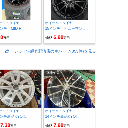
ール・タイヤ
ホイール・タイヤ
ンチ MID R..
15インチ ヒューマン..
8
6.98
価格
万円
万円
トレッド沖縄宜野湾店の車パーツ(359件)を見る
枚
5枚
ール・タイヤ
ホイール・タイヤ
インチ新品KYOH..
14インチ新品KYOH..
7.38
7.98
価格
万円
万円