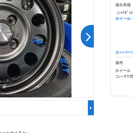
適合車種
◎
ﾊｲｾﾞ
ホイール
カーパー
備考
ホイール【K
コハマY356
ﾀｲﾔ：ﾖｺﾊﾏＹ356 