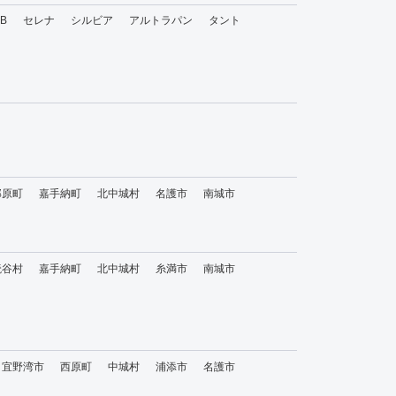
bB
セレナ
シルビア
アルトラパン
タント
那原町
嘉手納町
北中城村
名護市
南城市
読谷村
嘉手納町
北中城村
糸満市
南城市
宜野湾市
西原町
中城村
浦添市
名護市