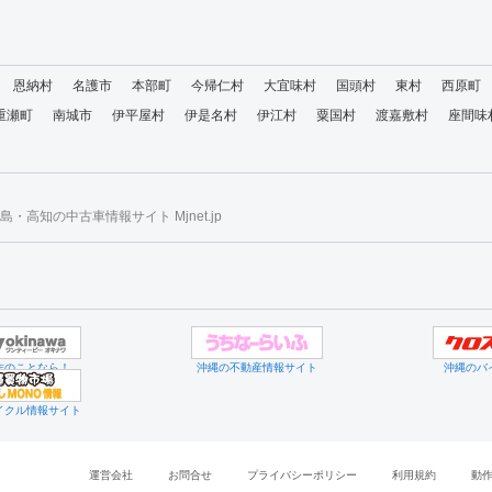
恩納村
名護市
本部町
今帰仁村
大宜味村
国頭村
東村
西原町
重瀬町
南城市
伊平屋村
伊是名村
伊江村
粟国村
渡嘉敷村
座間味
・高知の中古車情報サイト Mjnet.jp
作のことなら！
沖縄の不動産情報サイト
沖縄のバ
イクル情報サイト
運営会社
お問合せ
プライバシーポリシー
利用規約
動