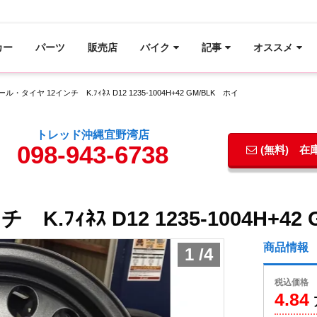
カー
パーツ
販売店
バイク
記事
オススメ
ル・タイヤ 12インチ K.ﾌｨﾈｽ D12 1235-1004H+42 GM/BLK ホイ
トレッド沖縄宜野湾店
098-943-6738
(無料) 
.ﾌｨﾈｽ D12 1235-1004H+42
商品情報
1
/
4
税込価格
4.84