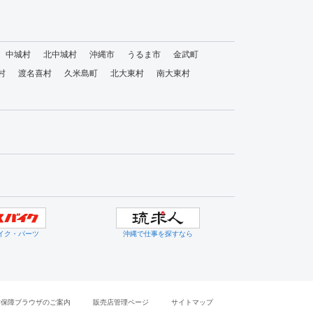
中城村
北中城村
沖縄市
うるま市
金武町
村
渡名喜村
久米島町
北大東村
南大東村
イク・パーツ
沖縄で仕事を探すなら
作保障ブラウザのご案内
販売店管理ページ
サイトマップ