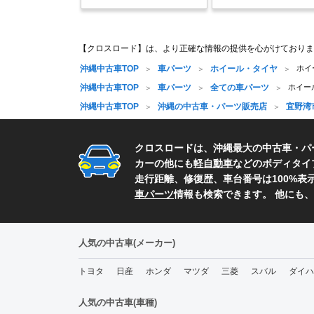
【クロスロード】は、より正確な情報の提供を心がけておりま
沖縄中古車TOP
車パーツ
ホイール・タイヤ
ホイー
沖縄中古車TOP
車パーツ
全ての車パーツ
ホイール・
沖縄中古車TOP
沖縄の中古車・パーツ販売店
宜野湾
クロスロードは、沖縄最大の中古車・パ
カーの他にも
軽自動車
などのボディタイ
走行距離、修復歴、車台番号は100%
車パーツ
情報も検索できます。 他にも
人気の中古車(メーカー)
トヨタ
日産
ホンダ
マツダ
三菱
スバル
ダイハ
人気の中古車(車種)