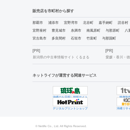
販売店を市町村から探す
那覇市
浦添市
宜野湾市
北谷町
嘉手納町
読谷村
宜野座村
豊見城市
糸満市
南風原町
与那原町
八
宮古島市
多良間村
石垣市
竹富町
与那国町
[PR]
[PR]
新潟県の中古車情報サイト くるまる
愛媛・香川・徳島
ネットライフが運営する関連サービス
沖縄のお店探し情報サイト
映像制
デジタルプリントショップ
沖縄リサ
© Netlife Co., Ltd. All Rights Reserved.