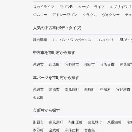
スカイライン
ワゴンR
ムーヴ
ライフ
エブリイワゴ
ジムニー
アトレーワゴン
クラウン
ヴォクシー
チェ
人気の中古車(ボディタイプ)
軽自動車
ミニバン・ワンボックス
コンパクト
SUV
中古車を市町村から探す
沖縄市
西原町
宜野湾市
那覇市
うるま市
豊見城
車パーツを市町村から探す
沖縄市
浦添市
南風原町
西原町
中城村
宜野湾市
金武町
市町村から探す
那覇市
南風原町
与那原町
豊見城市
八重瀬町
南
本部町
金武町
今帰仁村
宮古島