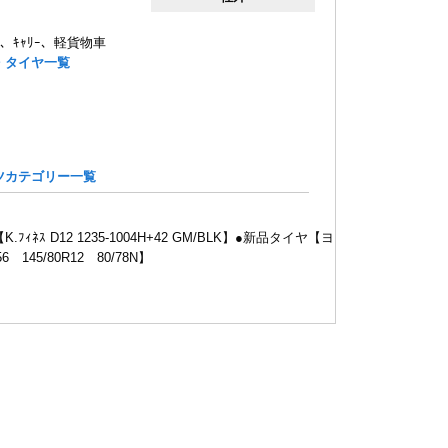
ｯﾄ、ｷｬﾘｰ、軽貨物車
・タイヤ一覧
ツカテゴリー一覧
.ﾌｨﾈｽ D12 1235-1004H+42 GM/BLK】●新品タイヤ【ヨ
 145/80R12 80/78N】
総額￥48.800 35391