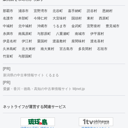
那覇市
浦添市
宜野湾市
北谷町
嘉手納町
読谷村
恩納村
名護市
本部町
今帰仁村
大宜味村
国頭村
東村
西原町
中城村
北中城村
沖縄市
うるま市
金武町
宜野座村
豊見城市
糸満市
南風原町
与那原町
八重瀬町
南城市
伊平屋村
伊是名村
伊江村
粟国村
渡嘉敷村
座間味村
渡名喜村
久米島町
北大東村
南大東村
宮古島市
多良間村
石垣市
竹富町
与那国町
[PR]
新潟県の中古車情報サイト くるまる
[PR]
愛媛・香川・徳島・高知の中古車情報サイト Mjnet.jp
ネットライフが運営する関連サービス