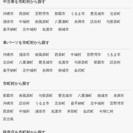
中古車を市町村から探す
沖縄市
西原町
宜野湾市
那覇市
うるま市
豊見城市
北谷町
浦添市
中城村
南風原町
八重瀬町
糸満市
読谷村
与那原町
嘉手納町
北中城村
名護市
南城市
車パーツを市町村から探す
沖縄市
浦添市
南風原町
西原町
中城村
宜野湾市
うるま市
北谷町
八重瀬町
豊見城市
名護市
与那原町
那覇市
読谷村
嘉手納町
北中城村
糸満市
南城市
金武町
市町村から探す
那覇市
南風原町
与那原町
豊見城市
八重瀬町
南城市
糸満市
沖縄市
読谷村
うるま市
北谷町
嘉手納町
北中城村
宜野湾市
西原町
中城村
浦添市
名護市
本部町
金武町
今帰仁村
宮古島
販売店を市町村から探す