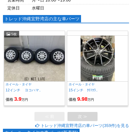
営業時間
月〜日 10:00〜19:00
定休日
水曜日
トレッド沖縄宜野湾店の主な車パーツ
5枚
ホイール・タイヤ
ホイール・タイヤ
12インチ ヨコハマ..
15インチ ｸﾘﾌｸﾗ..
3.9
9.98
価格
価格
万円
万円
≪ 前
次 ≫
トレッド沖縄宜野湾店の車パーツ(359件)を見る