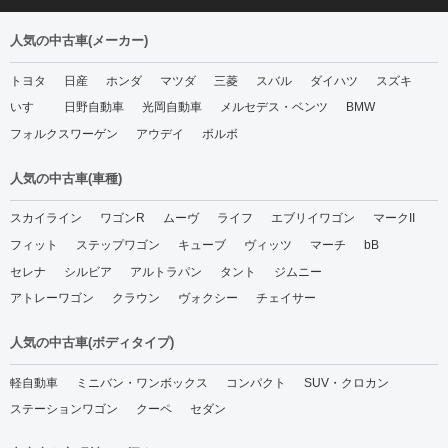
人気の中古車(メーカー)
トヨタ
日産
ホンダ
マツダ
三菱
スバル
ダイハツ
スズキ
いすゞ
日野自動車
光岡自動車
メルセデス・ベンツ
BMW
フォルクスワーゲン
アウデイ
ボルボ
人気の中古車(車種)
スカイライン
ワゴンR
ムーヴ
ライフ
エブリイワゴン
マークII
フィット
ステップワゴン
キューブ
ヴィッツ
マーチ
bB
セレナ
シルビア
アルトラパン
タント
ジムニー
アトレーワゴン
クラウン
ヴォクシー
チェイサー
人気の中古車(ボディタイプ)
軽自動車
ミニバン・ワンボックス
コンパクト
SUV・クロカン
ステーションワゴン
クーペ
セダン