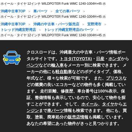
ホイール・タイヤ 12インチ WILDPOTER Funk WMC 1240-1004H+45 ホ
沖縄中古車TOP
車パーツ
全ての車パーツ
ホイール・タイヤ 12インチ WILDPOTER Funk WMC 1240-1004H+45 ホ
沖縄中古車TOP
沖縄の中古車・パーツ販売店
宜野湾市
トレッド沖縄宜野湾店
トレッド沖縄宜野湾店のパーツ
ホイール・タイヤ 12インチ WILDPOTER Funk WMC 1240-1004H+45 ホ
クロスロードは、沖縄最大の中古車・パーツ情報ポー
タルサイトです。
トヨタ(TOYOTA)
・
日産
・
ホンダ
から
ベンツ
などの
輸入車
をメーカー別に検索できます。 メ
ーカーの他にも
軽自動車
などのボディタイプ、価格、
年式など、様々な検索が可能です。 また、
プリウス
な
どの燃費の良いエコカーなどの物件も多く掲載してい
ます。 走行距離、修復歴、車台番号は100%表示、保
証、整備情報も表示しているので、安心して物件を探
すことができます。 そして、
ホイール
、
タイヤ
から
エ
ンジン
まで
車パーツ
情報も検索できます。 他にも、買
取、塗装、廃車処分の
販売店情報
も掲載しています。
あなたの希望にあった物件がきっと見つかります。