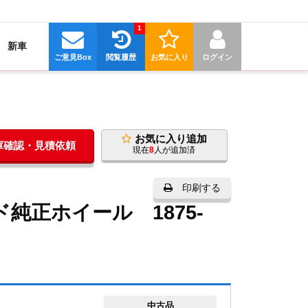
1
新車
ご意見Box
閲覧履歴
お気に入り
ログイン
お気に入り追加
在庫確認・見積依頼
現在
8
人が追加済
印刷する
純正ホイール 1875-
中古品