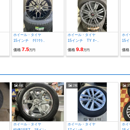
ホイール・タイヤ
ホイール・タイヤ
ホイ
15インチ ｸﾘﾌｸﾗ..
15インチ TY ｵｰ..
15イ
7.5
9.8
価格
価格
価格
万円
万円
4枚
2枚
1
ホイール・タイヤ
ホイール・タイヤ
ホイ
特価1SET 18イン..
17インチ
15