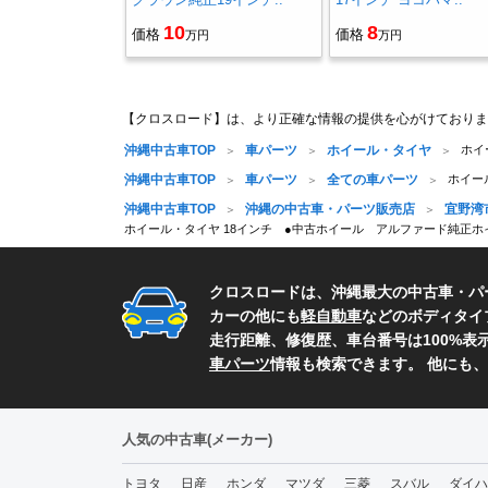
10
8
価格
価格
万円
万円
【クロスロード】は、より正確な情報の提供を心がけておりま
沖縄中古車TOP
車パーツ
ホイール・タイヤ
ホイ
沖縄中古車TOP
車パーツ
全ての車パーツ
ホイール
沖縄中古車TOP
沖縄の中古車・パーツ販売店
宜野湾
ホイール・タイヤ 18インチ ●中古ホイール アルファード純正ホイール 
クロスロードは、沖縄最大の中古車・パ
カーの他にも
軽自動車
などのボディタイ
走行距離、修復歴、車台番号は100%
車パーツ
情報も検索できます。 他にも
人気の中古車(メーカー)
トヨタ
日産
ホンダ
マツダ
三菱
スバル
ダイハ