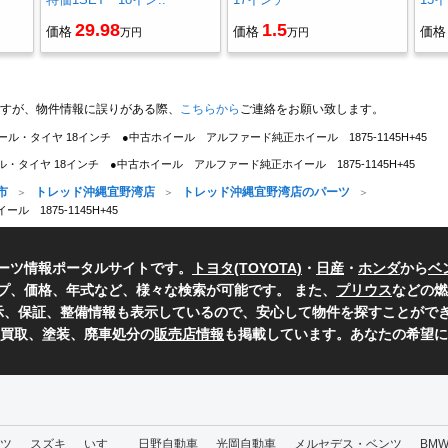
29.98
1.5
価格
価格
価格
万円
万円
すが、物件情報に誤りがある際、
こちらから
ご連絡をお願い致します。
ール・タイヤ 18インチ ●中古ホイール アルファード純正ホイール 1875-1145H+45
・タイヤ 18インチ ●中古ホイール アルファード純正ホイール 1875-1145H+45
市
トレッド沖縄宜野湾店
トレッド沖縄宜野湾店のパーツ
1875-1145H+45
ーツ情報ポータルサイトです。
トヨタ(TOYOTA)
・
日産
・
ホンダ
から
ベ
プ、価格、年式など、様々な検索が可能です。 また、
プリウス
などの燃
表示、保証、整備情報も表示しているので、安心して物件を探すことができ
、買取、塗装、廃車処分の
販売店情報
も掲載しています。あなたの希望に
ツ
スズキ
いすゞ
日野自動車
光岡自動車
メルセデス・ベンツ
BM