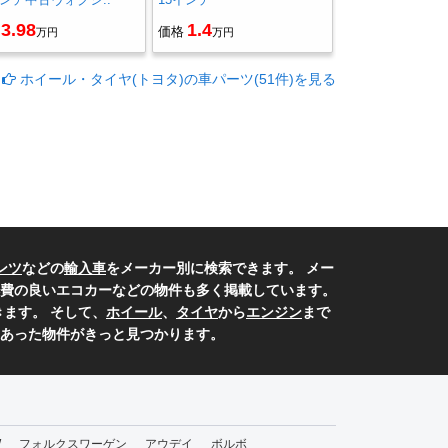
3.98
1.4
価格
万円
万円
ホイール・タイヤ(トヨタ)の車パーツ(51件)を見る
ンツ
などの
輸入車
をメーカー別に検索できます。 メー
費の良いエコカーなどの物件も多く掲載しています。
ます。 そして、
ホイール
、
タイヤ
から
エンジン
まで
あった物件がきっと見つかります。
W
フォルクスワーゲン
アウデイ
ボルボ