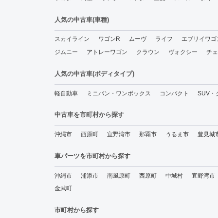
人気の中古車(車種)
スカイライン
ワゴンR
ムーヴ
ライフ
エブリイワゴ
ジムニー
アトレーワゴン
クラウン
ヴォクシー
チェ
人気の中古車(ボディタイプ)
軽自動車
ミニバン・ワンボックス
コンパクト
SUV
中古車を市町村から探す
沖縄市
西原町
宜野湾市
那覇市
うるま市
豊見城
車パーツを市町村から探す
沖縄市
浦添市
南風原町
西原町
中城村
宜野湾市
金武町
市町村から探す