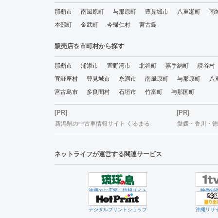
那覇市
南風原町
与那原町
豊見城市
八重瀬町
南
本部町
金武町
今帰仁村
宮古島
販売店を市町村から探す
那覇市
浦添市
宜野湾市
北谷町
嘉手納町
読谷村
宜野座村
豊見城市
糸満市
南風原町
与那原町
八
宮古島市
多良間村
石垣市
竹富町
与那国町
[PR]
[PR]
新潟県の中古車情報サイト くるまる
愛媛・香川・徳島
ネットライフが運営する関連サービス
沖縄のお店探し情報サイト
映像制
デジタルプリントショップ
沖縄リサ