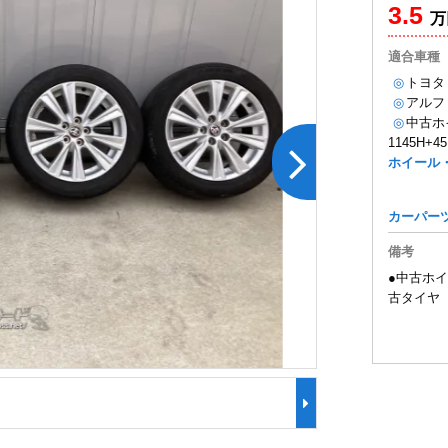
3.5
万
適合車種
◎
トヨタ
◎
アルフ
◎
中古ホ
1145H+
ホイール
カーパー
備考
●中古ホイ
古タイヤ