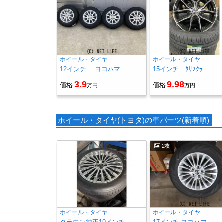
ホイール・タイヤ
ホイール・タイヤ
12インチ ヨコハマ..
15インチ ｸﾘﾌｸﾗ..
3.9
9.98
価格
価格
万円
万円
ホイール・タイヤ(トヨタ)の車パーツ(新着順)
2枚
ホイール・タイヤ
ホイール・タイヤ
クラウン純正19インチ..
17インチ ヨコハマ..