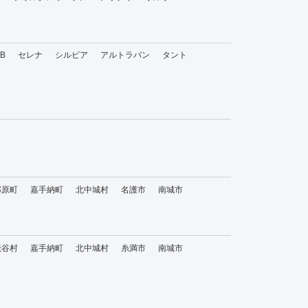
bB
セレナ
シルビア
アルトラパン
タント
那原町
嘉手納町
北中城村
名護市
南城市
読谷村
嘉手納町
北中城村
糸満市
南城市