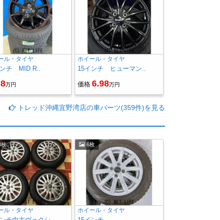
ール・タイヤ
ホイール・タイヤ
ンチ MID R..
15インチ ヒューマン..
8
6.98
価格
万円
万円
トレッド沖縄宜野湾店の車パーツ(359件)を見る
0枚
6枚
ール・タイヤ
ホイール・タイヤ
インチ中古ヴォクシ..
15インチ