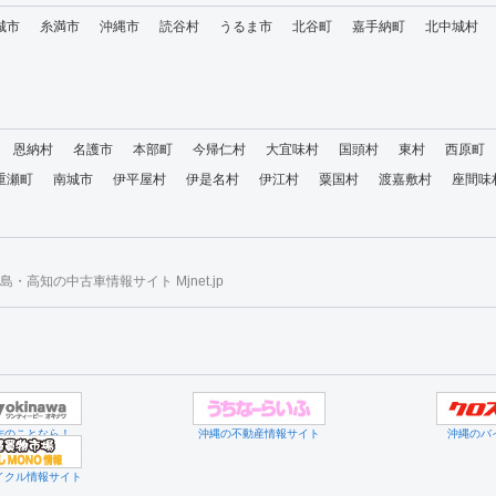
城市
糸満市
沖縄市
読谷村
うるま市
北谷町
嘉手納町
北中城村
恩納村
名護市
本部町
今帰仁村
大宜味村
国頭村
東村
西原町
重瀬町
南城市
伊平屋村
伊是名村
伊江村
粟国村
渡嘉敷村
座間味
・高知の中古車情報サイト Mjnet.jp
作のことなら！
沖縄の不動産情報サイト
沖縄のバ
イクル情報サイト