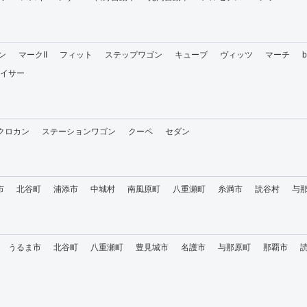
ン
マークII
フィット
ステップワゴン
キューブ
ヴィッツ
マーチ
イサー
・クロカン
ステーションワゴン
クーペ
セダン
市
北谷町
浦添市
中城村
南風原町
八重瀬町
糸満市
読谷村
与
うるま市
北谷町
八重瀬町
豊見城市
名護市
与那原町
那覇市