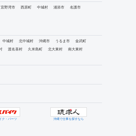
宜野湾市
西原町
中城村
浦添市
名護市
中城村
北中城村
沖縄市
うるま市
金武町
村
渡名喜村
久米島町
北大東村
南大東村
イク・パーツ
沖縄で仕事を探すなら