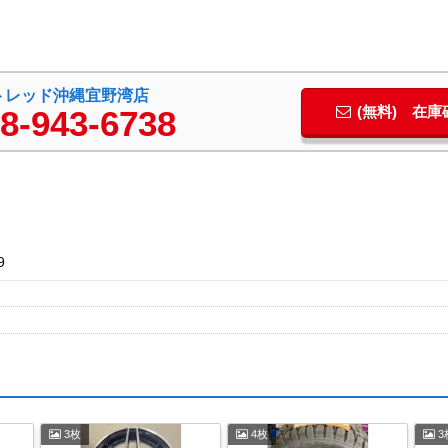
トレッド沖縄宜野湾店
(無料) 在
8-943-6738
9
3枚
4枚
3