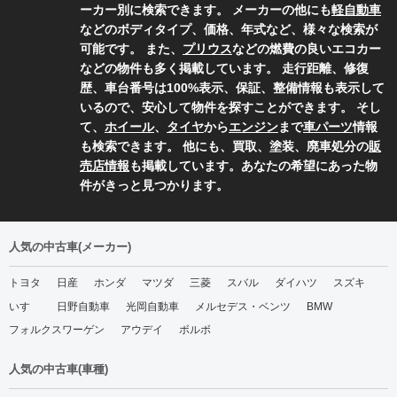
ーカー別に検索できます。 メーカーの他にも
軽自動車
などのボディタイプ、価格、年式など、様々な検索が
可能です。 また、
プリウス
などの燃費の良いエコカー
などの物件も多く掲載しています。 走行距離、修復
歴、車台番号は100%表示、保証、整備情報も表示して
いるので、安心して物件を探すことができます。 そし
て、
ホイール
、
タイヤ
から
エンジン
まで
車パーツ
情報
も検索できます。 他にも、買取、塗装、廃車処分の
販
売店情報
も掲載しています。あなたの希望にあった物
件がきっと見つかります。
人気の中古車(メーカー)
トヨタ
日産
ホンダ
マツダ
三菱
スバル
ダイハツ
スズキ
いすゞ
日野自動車
光岡自動車
メルセデス・ベンツ
BMW
フォルクスワーゲン
アウデイ
ボルボ
人気の中古車(車種)