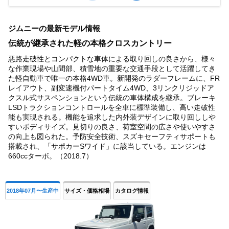
Item
1
ジムニーの最新モデル情報
of
4
伝統が継承された軽の本格クロスカントリー
悪路走破性とコンパクトな車体による取り回しの良さから、様々
な作業現場や山間部、積雪地の重要な交通手段として活躍してき
た軽自動車で唯一の本格4WD車。新開発のラダーフレームに、FR
レイアウト、副変速機付パートタイム4WD、3リンクリジッドア
クスル式サスペンションという伝統の車体構成を継承。ブレーキ
LSDトラクションコントロールを全車に標準装備し、高い走破性
能も実現される。機能を追求した内外装デザインに取り回ししや
すいボディサイズ。見切りの良さ、荷室空間の広さや使いやすさ
の向上も図られた。予防安全技術、スズキセーフティサポートも
搭載され、「サポカーSワイド」に該当している。エンジンは
660ccターボ。（2018.7）
2018年07月〜生産中
サイズ・価格相場
カタログ情報