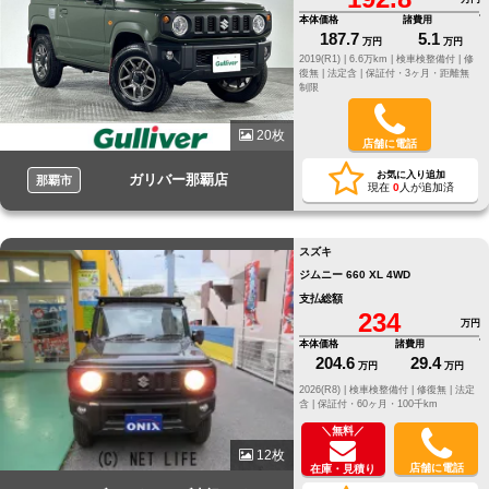
本体価格
諸費用
187.7
5.1
万円
万円
2019(R1) |
6.6万km |
検車検整備付 |
修
復無 |
法定含 |
保証付・3ヶ月・距離無
制限
20枚
店舗に電話
お気に入り追加
ガリバー那覇店
那覇市
現在
0
人が追加済
スズキ
ジムニー 660 XL 4WD
支払総額
234
万円
本体価格
諸費用
204.6
29.4
万円
万円
2026(R8) |
検車検整備付 |
修復無 |
法定
含 |
保証付・60ヶ月・100千km
＼無料／
12枚
店舗に電話
在庫・見積り