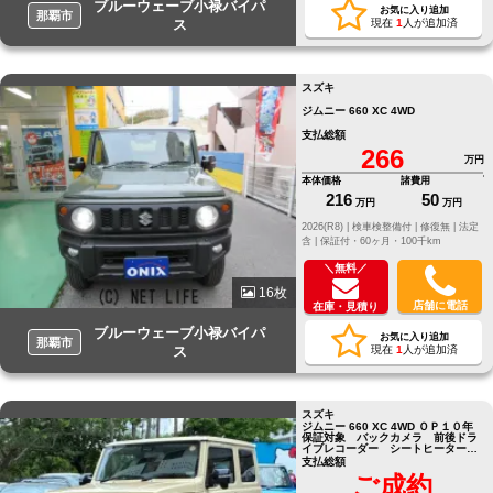
ブルーウェーブ小禄バイパ
お気に入り追加
那覇市
ス
現在
1
人が追加済
スズキ
ジムニー 660 XC 4WD
支払総額
266
万円
本体価格
諸費用
216
50
万円
万円
2026(R8) |
検車検整備付 |
修復無 |
法定
含 |
保証付・60ヶ月・100千km
＼無料／
16枚
店舗に電話
在庫・見積り
ブルーウェーブ小禄バイパ
お気に入り追加
那覇市
ス
現在
1
人が追加済
スズキ
ジムニー 660 XC 4WD ＯＰ１０年
保証対象 バックカメラ 前後ドラ
イブレコーダー シートヒーター
ＥＴＣ
支払総額
ご成約