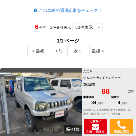
この車種の関連記事をチェック！
6
1〜6
件中
件表示
1/1 ページ
最初
前
次
最後
スズキ
ジムニー ランドベンチャー
支払総額
88
万円
本体価格
諸費用
84
4
万円
万円
2005(H17) |
検車検整備付 |
修復無 |
法
定含 |
保証付・3ヶ月・3千km
＼無料／
41枚
店舗に電話
在庫・見積り