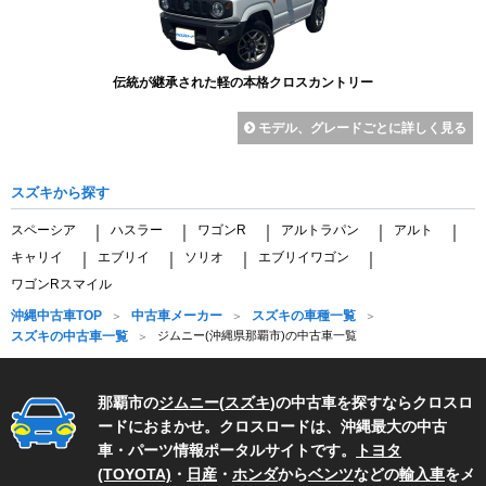
伝統が継承された軽の本格クロスカントリー
モデル、グレードごとに詳しく見る
スズキから探す
スペーシア
ハスラー
ワゴンR
アルトラパン
アルト
｜
｜
｜
｜
｜
キャリイ
エブリイ
ソリオ
エブリイワゴン
｜
｜
｜
｜
ワゴンRスマイル
沖縄中古車TOP
中古車メーカー
スズキの車種一覧
スズキの中古車一覧
ジムニー(沖縄県那覇市)の中古車一覧
那覇市の
ジムニー
(
スズキ
)の中古車を探すならクロスロ
ードにおまかせ。クロスロードは、沖縄最大の中古
車・パーツ情報ポータルサイトです。
トヨタ
(TOYOTA)
・
日産
・
ホンダ
から
ベンツ
などの
輸入車
をメ