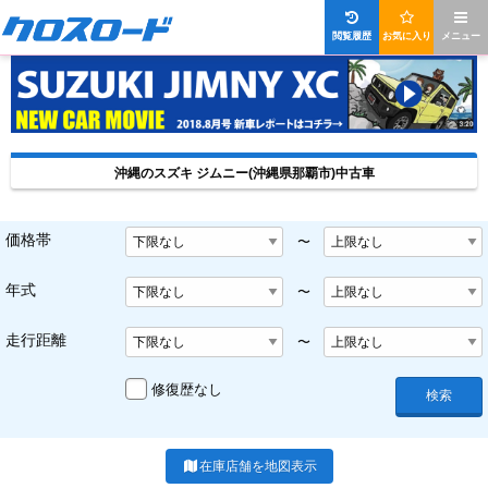
閲覧履歴
お気に入り
メニュー
沖縄のスズキ ジムニー(沖縄県那覇市)中古車
価格帯
〜
年式
〜
走行距離
〜
修復歴なし
検索
在庫店舗を地図表示