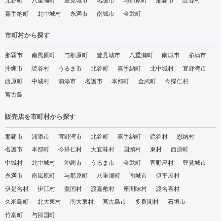
北谷町
八重瀬町
豊見城市
名護市
与那原町
那覇市
読谷村
嘉手納町
北中城村
糸満市
南城市
金武町
市町村から探す
那覇市
南風原町
与那原町
豊見城市
八重瀬町
南城市
糸満市
沖縄市
読谷村
うるま市
北谷町
嘉手納町
北中城村
宜野湾市
西原町
中城村
浦添市
名護市
本部町
金武町
今帰仁村
宮古島
販売店を市町村から探す
那覇市
浦添市
宜野湾市
北谷町
嘉手納町
読谷村
恩納村
名護市
本部町
今帰仁村
大宜味村
国頭村
東村
西原町
中城村
北中城村
沖縄市
うるま市
金武町
宜野座村
豊見城市
糸満市
南風原町
与那原町
八重瀬町
南城市
伊平屋村
伊是名村
伊江村
粟国村
渡嘉敷村
座間味村
渡名喜村
久米島町
北大東村
南大東村
宮古島市
多良間村
石垣市
竹富町
与那国町