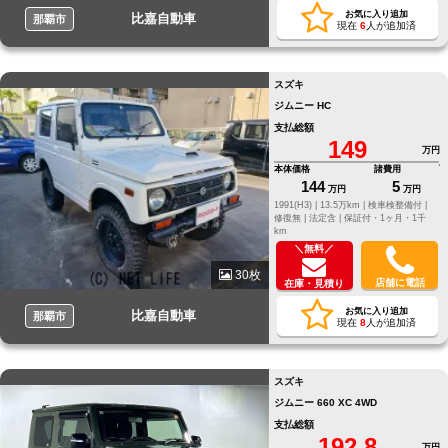
お気に入り追加
比嘉自動車
那覇市
現在
6
人が追加済
スズキ
ジムニー HC
支払総額
149
万円
本体価格
諸費用
144
5
万円
万円
1991(H3) |
13.5万km |
検車検整備付 |
修復無 |
法定含 |
保証付・1ヶ月・1千
km
＼無料／
30枚
店舗に電話
在庫・見積り
お気に入り追加
比嘉自動車
那覇市
現在
8
人が追加済
スズキ
ジムニー 660 XC 4WD
支払総額
192.8
万円