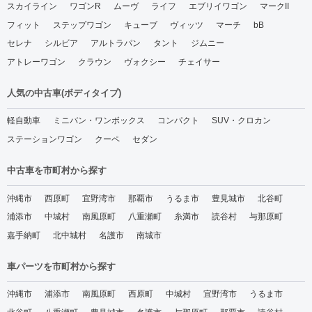
スカイライン
ワゴンR
ムーヴ
ライフ
エブリイワゴン
マークII
フィット
ステップワゴン
キューブ
ヴィッツ
マーチ
bB
セレナ
シルビア
アルトラパン
タント
ジムニー
アトレーワゴン
クラウン
ヴォクシー
チェイサー
人気の中古車(ボディタイプ)
軽自動車
ミニバン・ワンボックス
コンパクト
SUV・クロカン
ステーションワゴン
クーペ
セダン
中古車を市町村から探す
沖縄市
西原町
宜野湾市
那覇市
うるま市
豊見城市
北谷町
浦添市
中城村
南風原町
八重瀬町
糸満市
読谷村
与那原町
嘉手納町
北中城村
名護市
南城市
車パーツを市町村から探す
沖縄市
浦添市
南風原町
西原町
中城村
宜野湾市
うるま市