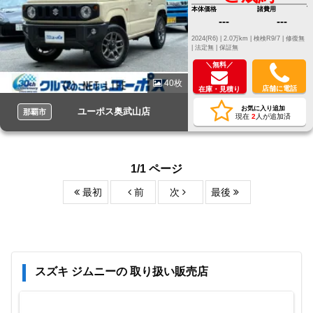
本体価格
諸費用
---
---
2024(R6) |
2.0万km |
検検R9/7 |
修復無
|
法定無 |
保証無
＼無料／
40枚
店舗に電話
在庫・見積り
お気に入り追加
ユーポス奥武山店
那覇市
現在
2
人が追加済
1/1 ページ
最初
前
次
最後
スズキ ジムニーの 取り扱い販売店