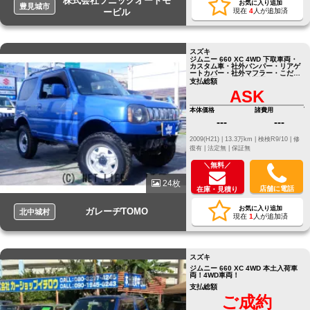
株式会社ソニックオートモ
お気に入り追加
豊見城市
ービル
現在
4
人が追加済
スズキ
ジムニー 660 XC 4WD 下取車両・
カスタム車・社外バンパー・リアゲ
ートカバー・社外マフラー・こだわ
りの足回り・現車確認要す
支払総額
ASK
本体価格
諸費用
---
---
2009(H21) |
13.3万km |
検検R9/10 |
修
復有 |
法定無 |
保証無
＼無料／
24枚
店舗に電話
在庫・見積り
お気に入り追加
ガレーヂTOMO
北中城村
現在
1
人が追加済
スズキ
ジムニー 660 XC 4WD 本土入荷車
両！4WD車両！
支払総額
ご成約