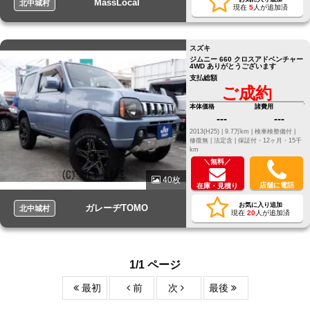
MassLocal
北中城村
現在
5
人が追加済
スズキ
ジムニー 660 クロスアドベンチャー
4WD ありがとうございます
支払総額
ご成約
本体価格
諸費用
---
---
2013(H25) |
9.7万km |
検車検整備付 |
修復無 |
法定含 |
保証付・12ヶ月・15千
km
＼無料／
40枚
店舗に電話
在庫・見積り
お気に入り追加
ガレーヂTOMO
北中城村
現在
20
人が追加済
1/1 ページ
最初
前
次
最後