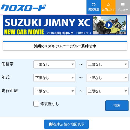
閲覧履歴
お気に入り
メニュー
沖縄のスズキ ジムニー(ブルー系)中古車
価格帯
〜
年式
〜
走行距離
〜
修復歴なし
検索
在庫店舗を地図表示