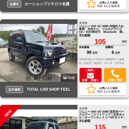
お気に入り追加
カーショップイチロウ名護
名護市
現在
4
人が追加済
スズキ
ジムニー 660 XC 4WD 内地仕入れ
車両 社外ナビ フルセグテレビ
CD・DVD再生可 Bluetooth 純正
16インチ
支払総額
105
万円
本体価格
諸費用
99
6
万円
万円
2014(H26) |
5.2万km |
検検R9/7 |
修復
有 |
法定含 |
保証付・12ヶ月・15千km
＼無料／
40枚
店舗に電話
在庫・見積り
お気に入り追加
TOTAL CAR SHOP FEEL
北中城村
現在
1
人が追加済
スズキ
NEW
ジムニー 660 XG 4WD 世田谷ベー
スカラー！リフトアップ！社外ホイ
ル！オープンカントリーMTタイヤ！
タービンリビルト交換済！
支払総額
115
万円