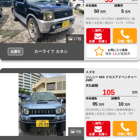
本体価格
諸費用
50
5
万円
万円
2002(H14) |
22.1万km |
検検R9/11 |
修
復無 |
法定無 |
保証付・1ヶ月・1千km
＼無料／
17枚
店舗に電話
在庫・見積り
お気に入り追加
カーライフ カネシ
名護市
現在
1
人が追加済
スズキ
ジムニー 660 クロスアドベンチャー
4WD
支払総額
105
万円
本体価格
諸費用
95
10
万円
万円
2014(H26) |
10.2万km |
検車検整備付 |
修復無 |
法定含 |
保証付・3ヶ月・3千
km
＼無料／
9枚
店舗に電話
在庫・見積り