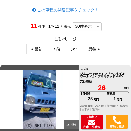
この車種の関連記事をチェック！
11
1〜11
件中
件表示
1/1 ページ
最初
前
次
最後
スズキ
ジムニー 660 FIS フリースタイル
ワールドカップリミテッド 4WD
支払総額
26
万円
本体価格
諸費用
25
1
万円
万円
2003(H15) |
20万km |
検検R8/7 |
修復無
|
法定含 |
保証無
＼無料／
4枚
店舗に電話
在庫・見積り