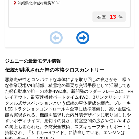
沖縄県北中城村島袋703-1
13
在庫
件
Item
1
ジムニーの最新モデル情報
of
4
伝統が継承された軽の本格クロスカントリー
悪路走破性とコンパクトな車体による取り回しの良さから、様々
な作業現場や山間部、積雪地の重要な交通手段として活躍してき
た軽自動車で唯一の本格4WD車。新開発のラダーフレームに、FR
レイアウト、副変速機付パートタイム4WD、3リンクリジッドア
クスル式サスペンションという伝統の車体構成を継承。ブレーキ
LSDトラクションコントロールを全車に標準装備し、高い走破性
能も実現される。機能を追求した内外装デザインに取り回ししや
すいボディサイズ。見切りの良さ、荷室空間の広さや使いやすさ
の向上も図られた。予防安全技術、スズキセーフティサポートも
搭載され、「サポカーSワイド」に該当している。エンジンは
660ccターボ。（2018.7）