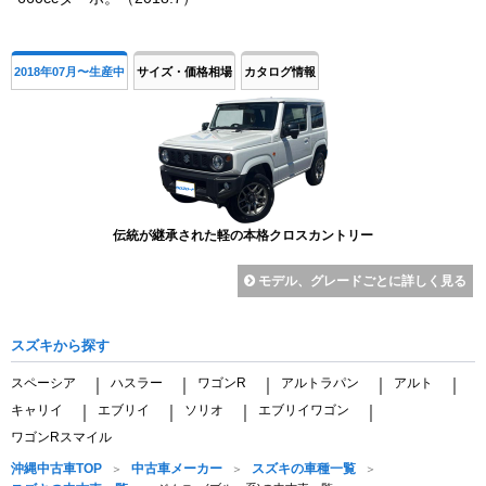
2018年07月〜生産中
サイズ・価格相場
カタログ情報
伝統が継承された軽の本格クロスカントリー
モデル、グレードごとに詳しく見る
スズキから探す
スペーシア
ハスラー
ワゴンR
アルトラパン
アルト
｜
｜
｜
｜
｜
キャリイ
エブリイ
ソリオ
エブリイワゴン
｜
｜
｜
｜
ワゴンRスマイル
沖縄中古車TOP
中古車メーカー
スズキの車種一覧