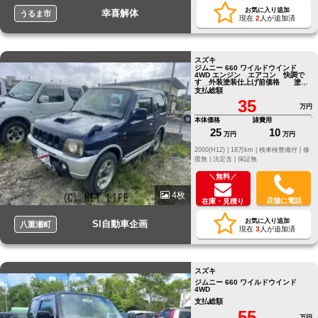
お気に入り追加
幸喜解体
うるま市
現在
2
人が追加済
スズキ
ジムニー 660 ワイルドウインド
4WD エンジン エアコン 快調で
す 外装塗装仕上げ前価格 塗装
工場が空き次第塗装予定 価格変
支払総額
更
35
万円
本体価格
諸費用
25
10
万円
万円
2000(H12) |
18万km |
検車検整備付 |
修
復無 |
法定含 |
保証無
＼無料／
4枚
店舗に電話
在庫・見積り
お気に入り追加
SI自動車企画
八重瀬町
現在
3
人が追加済
スズキ
ジムニー 660 ワイルドウインド
4WD
支払総額
55
万円