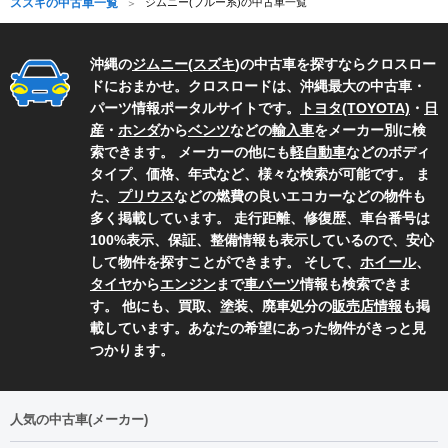
スズキの中古車一覧
ジムニー(ブルー系)の中古車一覧
沖縄の
ジムニー
(
スズキ
)の中古車を探すならクロスロー
ドにおまかせ。クロスロードは、沖縄最大の中古車・
パーツ情報ポータルサイトです。
トヨタ(TOYOTA)
・
日
産
・
ホンダ
から
ベンツ
などの
輸入車
をメーカー別に検
索できます。 メーカーの他にも
軽自動車
などのボディ
タイプ、価格、年式など、様々な検索が可能です。 ま
た、
プリウス
などの燃費の良いエコカーなどの物件も
多く掲載しています。 走行距離、修復歴、車台番号は
100%表示、保証、整備情報も表示しているので、安心
して物件を探すことができます。 そして、
ホイール
、
タイヤ
から
エンジン
まで
車パーツ
情報も検索できま
す。 他にも、買取、塗装、廃車処分の
販売店情報
も掲
載しています。あなたの希望にあった物件がきっと見
つかります。
人気の中古車(メーカー)