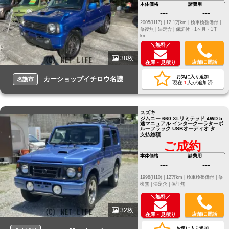
本体価格
諸費用
---
---
2005(H17) |
12.1万km |
検車検整備付 |
修復無 |
法定含 |
保証付・1ヶ月・1千
km
＼無料／
38枚
店舗に電話
在庫・見積り
お気に入り追加
カーショップイチロウ名護
名護市
現在
1
人が追加済
スズキ
ジムニー 660 XLリミテッド 4WD 5
速マニュアル インタークーラターボ
ルーフラック USBオーディオ タイ
ミングベルト交換済み
支払総額
ご成約
本体価格
諸費用
---
---
1998(H10) |
12万km |
検車検整備付 |
修
復無 |
法定含 |
保証無
＼無料／
32枚
店舗に電話
在庫・見積り
お気に入り追加