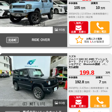
本体価格
諸費用
105
10
万円
万円
2003(H15) |
12.9万km |
検車検整備付 |
修復無 |
法定含 |
保証無
＼無料／
46枚
店舗に電話
在庫・見積り
お気に入り追加
RIDE OVER
北谷町
現在
1
人が追加済
スズキ
ジムニー 660 XC 4WD プッシュス
タート アイドリングストップ ワ
ンセグナビ Bluetooth接続 バッ
クカメラ
支払総額
199.8
万円
本体価格
諸費用
192.8
7
万円
万円
2023(R5) |
3.4万km |
検車検整備付 |
修
復無 |
法定含 |
保証付・3ヶ月・3千km
＼無料／
60枚
店舗に電話
在庫・見積り