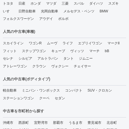
トヨタ
日産
ホンダ
マツダ
三菱
スバル
ダイハツ
スズキ
いすゞ
日野自動車
光岡自動車
メルセデス・ベンツ
BMW
フォルクスワーゲン
アウデイ
ボルボ
人気の中古車(車種)
スカイライン
ワゴンR
ムーヴ
ライフ
エブリイワゴン
マークII
フィット
ステップワゴン
キューブ
ヴィッツ
マーチ
bB
セレナ
シルビア
アルトラパン
タント
ジムニー
アトレーワゴン
クラウン
ヴォクシー
チェイサー
人気の中古車(ボディタイプ)
軽自動車
ミニバン・ワンボックス
コンパクト
SUV・クロカン
ステーションワゴン
クーペ
セダン
中古車を市町村から探す
沖縄市
西原町
宜野湾市
那覇市
うるま市
豊見城市
北谷町