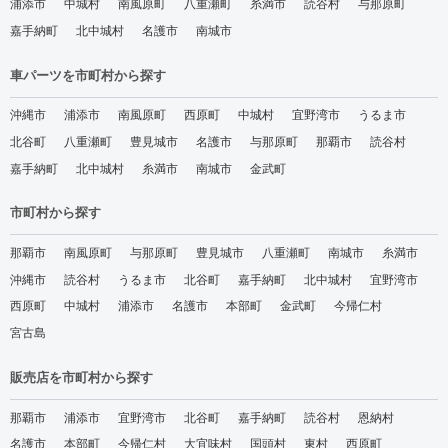
浦添市
中城村
南風原町
八重瀬町
糸満市
読谷村
与那原町
嘉手納町
北中城村
名護市
南城市
車パーツを市町村から探す
沖縄市
浦添市
南風原町
西原町
中城村
宜野湾市
うるま市
北谷町
八重瀬町
豊見城市
名護市
与那原町
那覇市
読谷村
嘉手納町
北中城村
糸満市
南城市
金武町
市町村から探す
那覇市
南風原町
与那原町
豊見城市
八重瀬町
南城市
糸満市
沖縄市
読谷村
うるま市
北谷町
嘉手納町
北中城村
宜野湾市
西原町
中城村
浦添市
名護市
本部町
金武町
今帰仁村
宮古島
販売店を市町村から探す
那覇市
浦添市
宜野湾市
北谷町
嘉手納町
読谷村
恩納村
名護市
本部町
今帰仁村
大宜味村
国頭村
東村
西原町