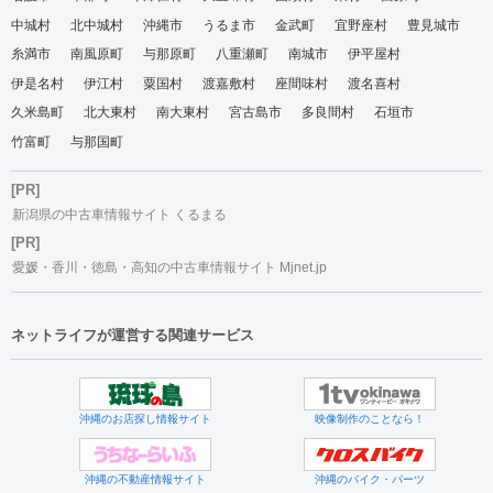
中城村
北中城村
沖縄市
うるま市
金武町
宜野座村
豊見城市
糸満市
南風原町
与那原町
八重瀬町
南城市
伊平屋村
伊是名村
伊江村
粟国村
渡嘉敷村
座間味村
渡名喜村
久米島町
北大東村
南大東村
宮古島市
多良間村
石垣市
竹富町
与那国町
[PR]
新潟県の中古車情報サイト くるまる
[PR]
愛媛・香川・徳島・高知の中古車情報サイト Mjnet.jp
ネットライフが運営する関連サービス
沖縄のお店探し情報サイト
映像制作のことなら！
沖縄の不動産情報サイト
沖縄のバイク・パーツ