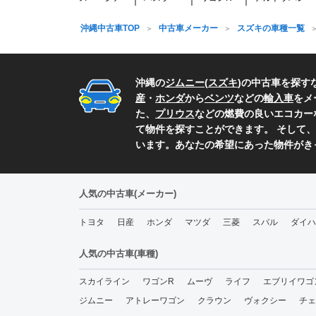
沖縄中古車TOP
中古車メーカー
スズキの車種一覧
沖縄の
ジムニー
(
スズキ
)の中古車を探す
産
・
ホンダ
から
ベンツ
などの
輸入車
をメ
た、
プリウス
などの燃費の良いエコカー
て物件を探すことができます。 そして、
います。あなたの希望にあった物件がき
人気の中古車(メーカー)
トヨタ
日産
ホンダ
マツダ
三菱
スバル
ダイハ
人気の中古車(車種)
スカイライン
ワゴンR
ムーヴ
ライフ
エブリイワゴ
ジムニー
アトレーワゴン
クラウン
ヴォクシー
チェ