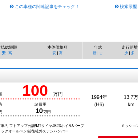
この車種の関連記事をチェック！
検索履歴
支払総額順
本体価格順
年式
走行距離
安
|
高
安
|
高
新
|
古
少
|
多
100
万円
額
1994年
13.7
格
諸費用
(H6)
km
10
円
万円
車!リフトアップ公認!MTタイヤJB23ホイル!パープ
ミッショ
ックオールペン!前後社外ステンバンパー!