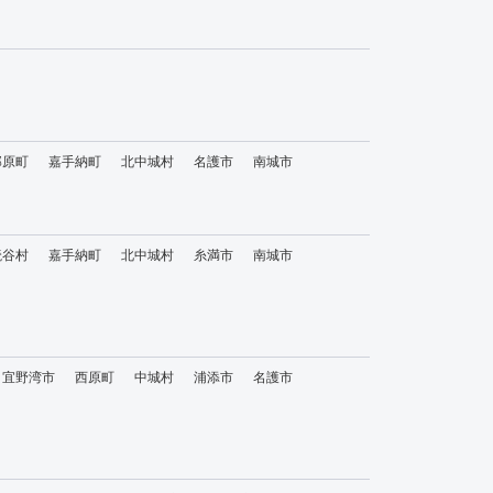
那原町
嘉手納町
北中城村
名護市
南城市
読谷村
嘉手納町
北中城村
糸満市
南城市
宜野湾市
西原町
中城村
浦添市
名護市