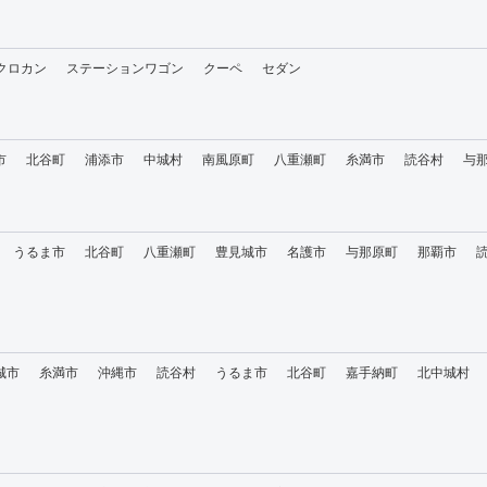
・クロカン
ステーションワゴン
クーペ
セダン
市
北谷町
浦添市
中城村
南風原町
八重瀬町
糸満市
読谷村
与
うるま市
北谷町
八重瀬町
豊見城市
名護市
与那原町
那覇市
城市
糸満市
沖縄市
読谷村
うるま市
北谷町
嘉手納町
北中城村