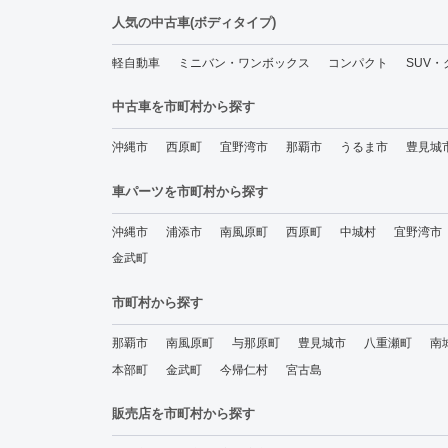
人気の中古車(ボディタイプ)
軽自動車
ミニバン・ワンボックス
コンパクト
SUV
中古車を市町村から探す
沖縄市
西原町
宜野湾市
那覇市
うるま市
豊見城
車パーツを市町村から探す
沖縄市
浦添市
南風原町
西原町
中城村
宜野湾市
金武町
市町村から探す
那覇市
南風原町
与那原町
豊見城市
八重瀬町
南
本部町
金武町
今帰仁村
宮古島
販売店を市町村から探す