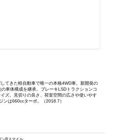
してきた軽自動車で唯一の本格4WD車。新開発の
統の車体構成を継承。ブレーキLSDトラクションコ
サイズ。見切りの良さ、荷室空間の広さや使いやす
60ccターボ。（2018.7）
ゴンRスマイル