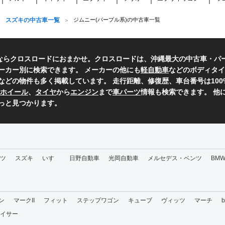
スズキの中古車一覧
ジムニー(パープル系)の中古車一覧
ならクロスロードにおまかせ。クロスロードは、沖縄最大の中古車・パ
ーカー別に検索できます。 メーカーの他にも
軽自動車
などのボディタイ
などの物件も多く掲載しています。 走行距離、修復歴、車台番号は10
ホイール
、
タイヤ
から
エンジン
まで
車パーツ
情報も検索できます。 他
っと見つかります。
ツ
スズキ
いすゞ
日野自動車
光岡自動車
メルセデス・ベンツ
BM
ン
マークII
フィット
ステップワゴン
キューブ
ヴィッツ
マーチ
イサー