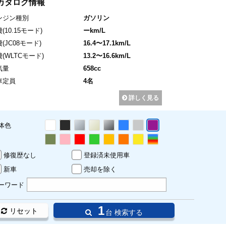
カタログ情報
ンジン種別
ガソリン
費
(10.15モード)
ーkm/L
費
(JC08モード)
16.4〜17.1km/L
費
(WLTCモード)
13.2〜16.6km/L
気量
658cc
車定員
4名
詳しく見る
体色
修復歴なし
登録済未使用車
新車
売却を除く
ーワード
1
リセット
台 検索する