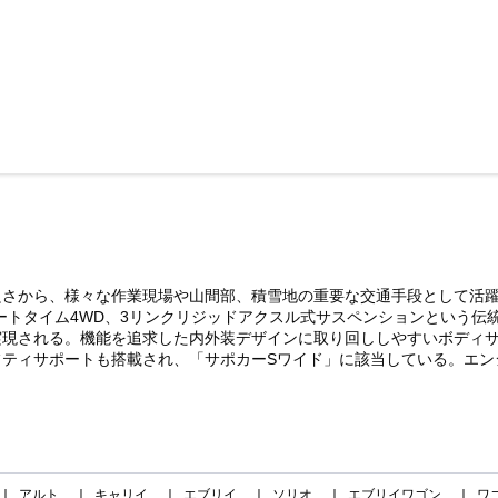
さから、様々な作業現場や山間部、積雪地の重要な交通手段として活躍
ートタイム4WD、3リンクリジッドアクスル式サスペンションという伝
実現される。機能を追求した内外装デザインに取り回ししやすいボディ
ィサポートも搭載され、「サポカーSワイド」に該当している。エンジンは6
アルト
キャリイ
エブリイ
ソリオ
エブリイワゴン
ワ
｜
｜
｜
｜
｜
｜