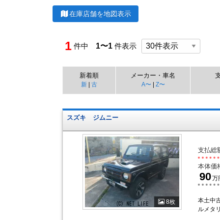
在庫店舗を地図表示
1
件中
1〜1
件表示
新着順
メーカー・車名
新
|
古
A〜
|
Z〜
スズキ
ジムニー
支払総
本体価
90
万
本土中古
8枚
ルメタリ