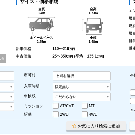
サイズ・価格相場
全長
全高
エ
3.4m
1.73m
燃
燃
燃
ホイールベース
全幅
排
2.25m
1.48m
乗
新車価格
110〜216
万円
中古価格
25〜350
(平均 135.1
)
万円
万円
見る
市町村
本
市町村選択
入庫時期
車検残
ミッション
AT/CVT
MT
キ
駆動
2WD
4WD
お気に入り検索に追加