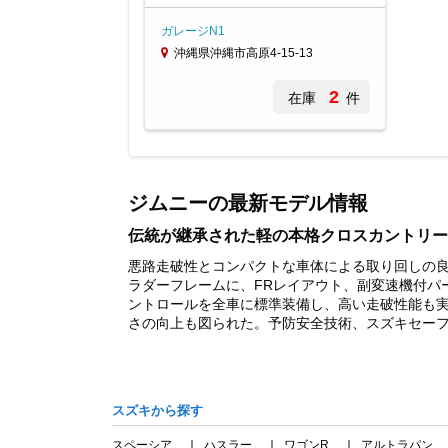
ガレージN1
沖縄県沖縄市高原4-15-13
2
在庫
件
Item
1
of
ジムニーの最新モデル情報
1
伝統が継承された軽の本格クロスカントリー
悪路走破性とコンパクトな車体による取り回しの良
ラダーフレームに、FRレイアウト、副変速機付パ
ントロールを全車に標準装備し、高い走破性能も
さの向上も図られた。予防安全技術、スズキセーフテ
スズキから探す
スペーシア
ハスラー
ワゴンR
アルトラパン
｜
｜
｜