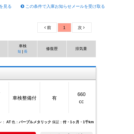
を見る
この条件で入庫お知らせメールを受け取る
前
1
次
車検
修復歴
排気量
短
|
長
万
660
車検整備付
有
cc
ン：
AT
色：
パープルメタリック
保証：
付・1ヶ月・1千km