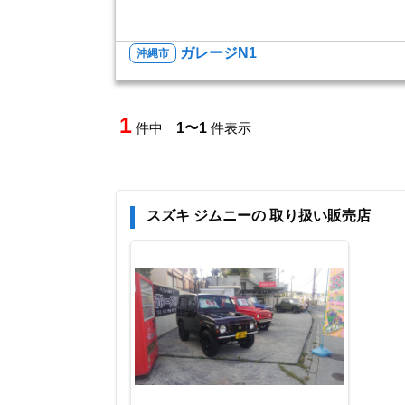
ガレージN1
沖縄市
1
件中
1〜1
件表示
スズキ ジムニーの 取り扱い販売店