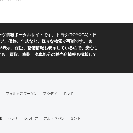
ーツ情報ポータルサイトです。
トヨタ(TOYOTA)
・
日
プ、価格、年式など、様々な検索が可能です。 ま
0%表示、保証、整備情報も表示しているので、安心し
にも、買取、塗装、廃車処分の
販売店情報
も掲載して
W
フォルクスワーゲン
アウデイ
ボルボ
bB
セレナ
シルビア
アルトラパン
タント