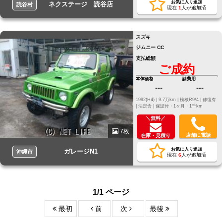
お気に入り追加
ネクステージ 読谷店
読谷村
現在
1
人が追加済
スズキ
ジムニー CC
支払総額
ご成約
本体価格
諸費用
---
---
1992(H4) |
9.7万km |
検検R9/4 |
修復有
|
法定含 |
保証付・1ヶ月・1千km
＼無料／
7枚
店舗に電話
在庫・見積り
お気に入り追加
ガレージN1
沖縄市
現在
6
人が追加済
1/1 ページ
最初
前
次
最後