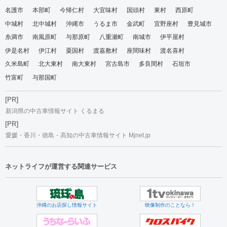
名護市
本部町
今帰仁村
大宜味村
国頭村
東村
西原町
中城村
北中城村
沖縄市
うるま市
金武町
宜野座村
豊見城市
糸満市
南風原町
与那原町
八重瀬町
南城市
伊平屋村
伊是名村
伊江村
粟国村
渡嘉敷村
座間味村
渡名喜村
久米島町
北大東村
南大東村
宮古島市
多良間村
石垣市
竹富町
与那国町
[PR]
新潟県の中古車情報サイト くるまる
[PR]
愛媛・香川・徳島・高知の中古車情報サイト Mjnet.jp
ネットライフが運営する関連サービス
沖縄のお店探し情報サイト
映像制作のことなら！