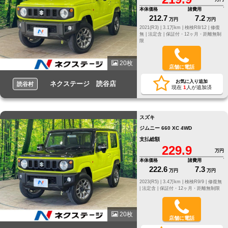
本体価格
諸費用
212.7
7.2
万円
万円
2021(R3) |
3.1万km |
検検R8/12 |
修復
無 |
法定含 |
保証付・12ヶ月・距離無制
限
20枚
店舗に電話
お気に入り追加
ネクステージ 読谷店
読谷村
現在
1
人が追加済
スズキ
ジムニー 660 XC 4WD
支払総額
229.9
万円
本体価格
諸費用
222.6
7.3
万円
万円
2023(R5) |
3.4万km |
検検R9/9 |
修復無
|
法定含 |
保証付・12ヶ月・距離無制限
20枚
店舗に電話