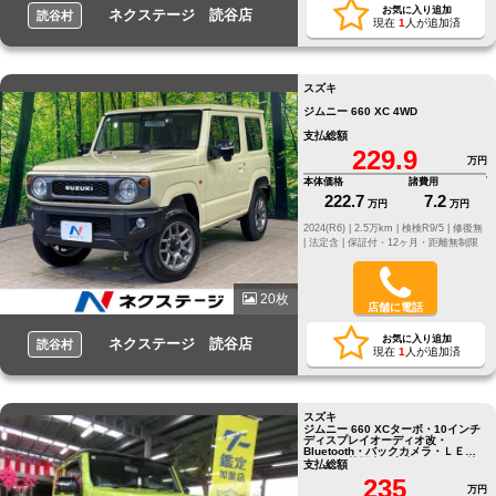
お気に入り追加
ネクステージ 読谷店
読谷村
現在
1
人が追加済
スズキ
ジムニー 660 XC 4WD
支払総額
229.9
万円
本体価格
諸費用
222.7
7.2
万円
万円
2024(R6) |
2.5万km |
検検R9/5 |
修復無
|
法定含 |
保証付・12ヶ月・距離無制限
20枚
店舗に電話
お気に入り追加
ネクステージ 読谷店
読谷村
現在
1
人が追加済
スズキ
ジムニー 660 XCターボ・10インチ
ディスプレイオーディオ改・
Bluetooth・バックカメラ・ＬＥＤ
ライト・禁煙車の実走8,020ｋｍ特
支払総額
選車！
235
万円