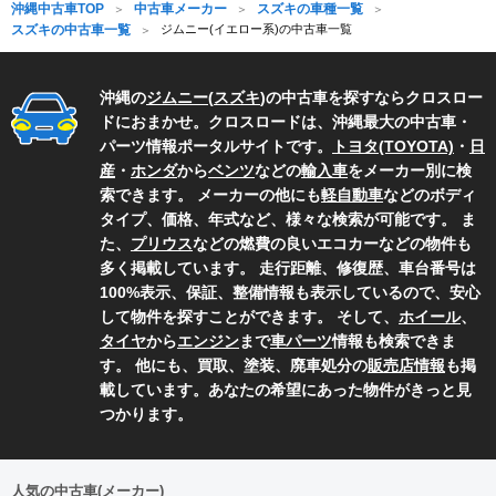
沖縄中古車TOP
中古車メーカー
スズキの車種一覧
スズキの中古車一覧
ジムニー(イエロー系)の中古車一覧
沖縄の
ジムニー
(
スズキ
)の中古車を探すならクロスロー
ドにおまかせ。クロスロードは、沖縄最大の中古車・
パーツ情報ポータルサイトです。
トヨタ(TOYOTA)
・
日
産
・
ホンダ
から
ベンツ
などの
輸入車
をメーカー別に検
索できます。 メーカーの他にも
軽自動車
などのボディ
タイプ、価格、年式など、様々な検索が可能です。 ま
た、
プリウス
などの燃費の良いエコカーなどの物件も
多く掲載しています。 走行距離、修復歴、車台番号は
100%表示、保証、整備情報も表示しているので、安心
して物件を探すことができます。 そして、
ホイール
、
タイヤ
から
エンジン
まで
車パーツ
情報も検索できま
す。 他にも、買取、塗装、廃車処分の
販売店情報
も掲
載しています。あなたの希望にあった物件がきっと見
つかります。
人気の中古車(メーカー)