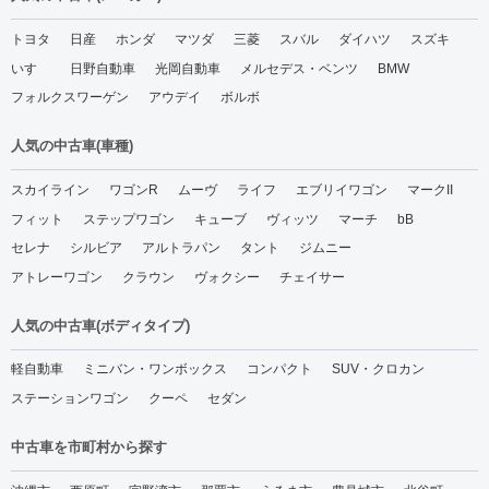
トヨタ
日産
ホンダ
マツダ
三菱
スバル
ダイハツ
スズキ
いすゞ
日野自動車
光岡自動車
メルセデス・ベンツ
BMW
フォルクスワーゲン
アウデイ
ボルボ
人気の中古車(車種)
スカイライン
ワゴンR
ムーヴ
ライフ
エブリイワゴン
マークII
フィット
ステップワゴン
キューブ
ヴィッツ
マーチ
bB
セレナ
シルビア
アルトラパン
タント
ジムニー
アトレーワゴン
クラウン
ヴォクシー
チェイサー
人気の中古車(ボディタイプ)
軽自動車
ミニバン・ワンボックス
コンパクト
SUV・クロカン
ステーションワゴン
クーペ
セダン
中古車を市町村から探す