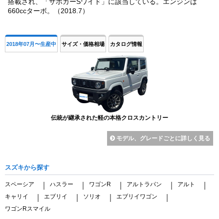
搭載され、「サポカーSワイド」に該当している。エンジンは
660ccターボ。（2018.7）
2018年07月〜生産中
サイズ・価格相場
カタログ情報
伝統が継承された軽の本格クロスカントリー
モデル、グレードごとに詳しく見る
スズキから探す
スペーシア
ハスラー
ワゴンR
アルトラパン
アルト
｜
｜
｜
｜
｜
キャリイ
エブリイ
ソリオ
エブリイワゴン
｜
｜
｜
｜
ワゴンRスマイル