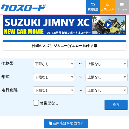
閲覧履歴
お気に入り
メニュー
沖縄のスズキ ジムニー(イエロー系)中古車
価格帯
〜
年式
〜
走行距離
〜
修復歴なし
検索
在庫店舗を地図表示