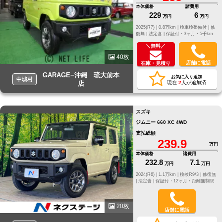
本体価格
諸費用
229
6
万円
万円
2025(R7) |
0.8万km |
検車検整備付 |
修
復無 |
法定含 |
保証付・3ヶ月・5千km
＼無料／
40枚
店舗に電話
在庫・見積り
GARAGE−沖縄 琉大前本
お気に入り追加
中城村
店
現在
2
人が追加済
スズキ
ジムニー 660 XC 4WD
支払総額
239.9
万円
本体価格
諸費用
232.8
7.1
万円
万円
2024(R6) |
1.1万km |
検検R9/3 |
修復無
|
法定含 |
保証付・12ヶ月・距離無制限
20枚
店舗に電話