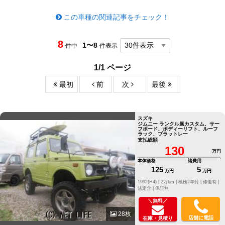
この車種の関連記事をチェック！
8
1〜8
件中
件表示
1/1 ページ
最初
前
次
最後
スズキ
ジムニー ランクル風カスタム、サー
フボード、ボディーリフト、ルーフ
ラック、ブラットレー
支払総額
130
万円
本体価格
諸費用
125
5
万円
万円
1992(H4) |
2万km |
検検2年付 |
修復有 |
法定含 |
保証無
＼無料／
28枚
店舗に電話
在庫・見積り