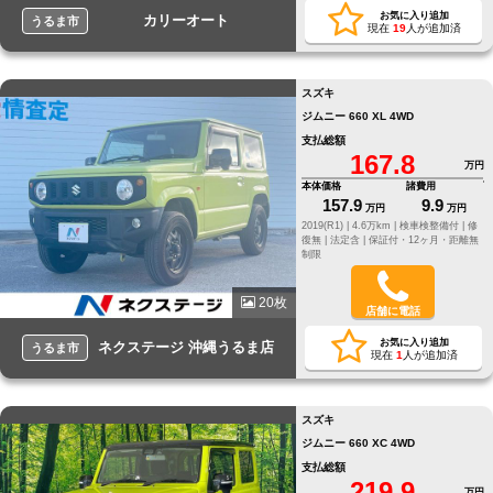
お気に入り追加
カリーオート
うるま市
現在
19
人が追加済
スズキ
ジムニー 660 XL 4WD
支払総額
167.8
万円
本体価格
諸費用
157.9
9.9
万円
万円
2019(R1) |
4.6万km |
検車検整備付 |
修
復無 |
法定含 |
保証付・12ヶ月・距離無
制限
20枚
店舗に電話
お気に入り追加
ネクステージ 沖縄うるま店
うるま市
現在
1
人が追加済
スズキ
ジムニー 660 XC 4WD
支払総額
219.9
万円