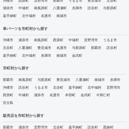
沖縄市
西原町
宜野湾市
那覇市
うるま市
豊見城市
北谷町
浦添市
中城村
南風原町
八重瀬町
糸満市
読谷村
与那原町
嘉手納町
北中城村
名護市
南城市
車パーツを市町村から探す
沖縄市
浦添市
南風原町
西原町
中城村
宜野湾市
うるま市
北谷町
八重瀬町
豊見城市
名護市
与那原町
那覇市
読谷村
嘉手納町
北中城村
糸満市
南城市
金武町
市町村から探す
那覇市
南風原町
与那原町
豊見城市
八重瀬町
南城市
糸満市
沖縄市
読谷村
うるま市
北谷町
嘉手納町
北中城村
宜野湾市
西原町
中城村
浦添市
名護市
本部町
金武町
今帰仁村
宮古島
販売店を市町村から探す
那覇市
浦添市
宜野湾市
北谷町
嘉手納町
読谷村
恩納村