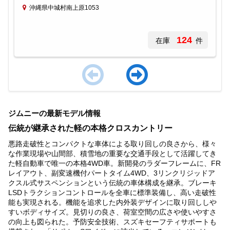
沖縄県中城村南上原1053
124
在庫
件
Item
1
ジムニーの最新モデル情報
of
4
伝統が継承された軽の本格クロスカントリー
悪路走破性とコンパクトな車体による取り回しの良さから、様々
な作業現場や山間部、積雪地の重要な交通手段として活躍してき
た軽自動車で唯一の本格4WD車。新開発のラダーフレームに、FR
レイアウト、副変速機付パートタイム4WD、3リンクリジッドア
クスル式サスペンションという伝統の車体構成を継承。ブレーキ
LSDトラクションコントロールを全車に標準装備し、高い走破性
能も実現される。機能を追求した内外装デザインに取り回ししや
すいボディサイズ。見切りの良さ、荷室空間の広さや使いやすさ
の向上も図られた。予防安全技術、スズキセーフティサポートも