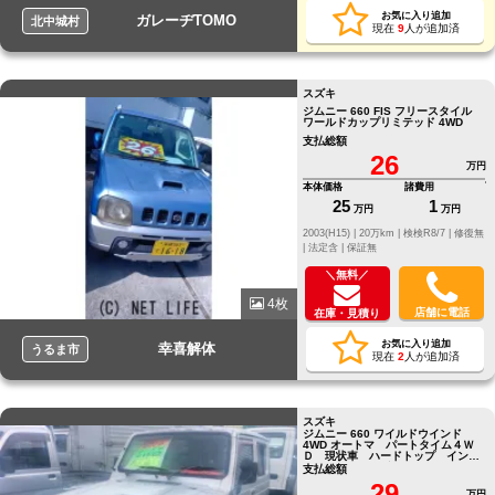
お気に入り追加
ガレーヂTOMO
北中城村
現在
9
人が追加済
スズキ
ジムニー 660 FIS フリースタイル
ワールドカップリミテッド 4WD
支払総額
26
万円
本体価格
諸費用
25
1
万円
万円
2003(H15) |
20万km |
検検R8/7 |
修復無
|
法定含 |
保証無
＼無料／
4枚
店舗に電話
在庫・見積り
お気に入り追加
幸喜解体
うるま市
現在
2
人が追加済
スズキ
ジムニー 660 ワイルドウインド
4WD オートマ パートタイム４Ｗ
Ｄ 現状車 ハードトップ インタ
ークーラーターボ
支払総額
29
万円