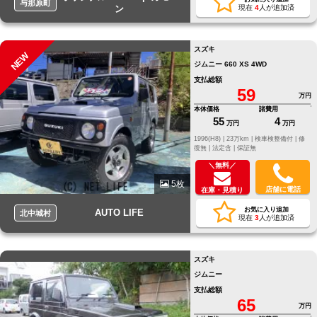
与那原町
ン
現在
4
人が追加済
スズキ
NEW
ジムニー 660 XS 4WD
支払総額
59
万円
本体価格
諸費用
55
4
万円
万円
1996(H8) |
23万km |
検車検整備付 |
修
復無 |
法定含 |
保証無
＼無料／
5枚
店舗に電話
在庫・見積り
お気に入り追加
AUTO LIFE
北中城村
現在
3
人が追加済
スズキ
ジムニー
支払総額
65
万円