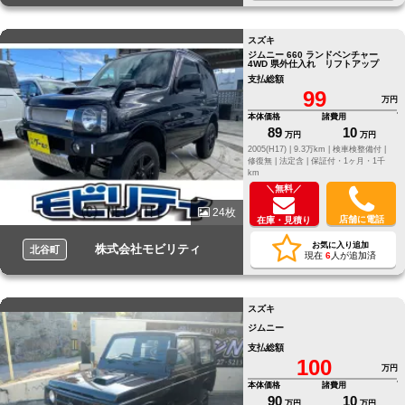
スズキ
ジムニー 660 ランドベンチャー
4WD 県外仕入れ リフトアップ
支払総額
99
万円
本体価格
諸費用
89
10
万円
万円
2005(H17) |
9.3万km |
検車検整備付 |
修復無 |
法定含 |
保証付・1ヶ月・1千
km
＼無料／
24枚
店舗に電話
在庫・見積り
お気に入り追加
株式会社モビリティ
北谷町
現在
6
人が追加済
スズキ
ジムニー
支払総額
100
万円
本体価格
諸費用
90
10
万円
万円