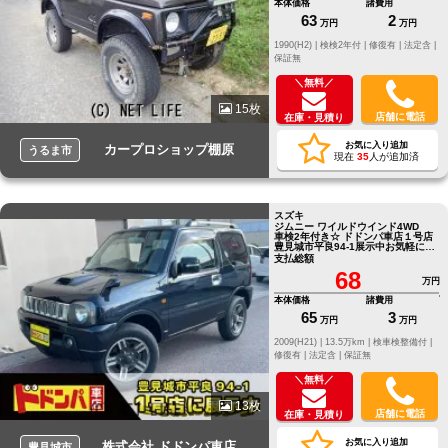
本体価格
諸費用
63
2
万円
万円
1990(H2) |
検検2年付 |
修復有 |
法定含 |
保証無
＼無料／
15枚
店舗に電話
在庫・見積り
お気に入り追加
カープロショップ棚原
うるま市
現在
35
人が追加済
スズキ
ジムニー ワイルドウインド4WD
車検2年付き☆ ドドンパ車店１号店
豊見城市平良94-1展示中お気軽にお
問い合わせください。
支払総額
68
万円
本体価格
諸費用
65
3
万円
万円
2009(H21) |
13.5万km |
検車検整備付 |
修復有 |
法定含 |
保証無
＼無料／
13枚
店舗に電話
在庫・見積り
お気に入り追加
株式会社 ドドンパ車店
豊見城市