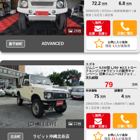
72.2
6.8
万円
万円
2008(H20) |
20万km |
検車検整備付 |
修
復無 |
法定含 |
保証無
＼無料／
28枚
店舗に電話
在庫・見積り
お気に入り追加
ADVANCED
嘉手納町
現在
1
人が追加済
スズキ
ジムニー SJ30型 LJ50 ★2ストロー
クエンジン!!★ラビットの販売キャ
ンペーン 旧車ジムニーJ12フェイス
車検R8年7月まで
支払総額
79
万円
本体価格
諸費用
75
4
万円
万円
1984(S59) |
8.3万km |
検検R8/7 |
修復
有 |
法定無 |
保証無
＼無料／
22枚
店舗に電話
在庫・見積り
お気に入り追加
ラビット沖縄北谷店
北谷町
現在
23
人が追加済