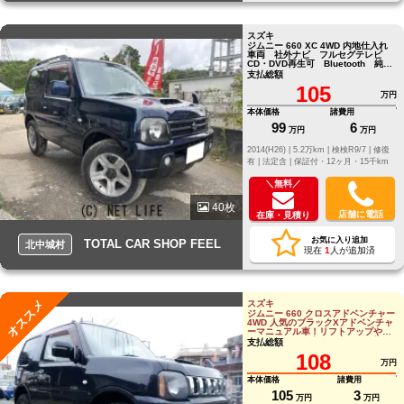
スズキ
ジムニー 660 XC 4WD 内地仕入れ
車両 社外ナビ フルセグテレビ
CD・DVD再生可 Bluetooth 純正
16インチ
支払総額
105
万円
本体価格
諸費用
99
6
万円
万円
2014(H26) |
5.2万km |
検検R9/7 |
修復
有 |
法定含 |
保証付・12ヶ月・15千km
＼無料／
40枚
店舗に電話
在庫・見積り
お気に入り追加
TOTAL CAR SHOP FEEL
北中城村
現在
1
人が追加済
オススメ
スズキ
ジムニー 660 クロスアドベンチャー
4WD 人気のブラックXアドベンチャ
ーマニュアル車！リフトアップやツ
イーターなど、音にも走りにも拘っ
支払総額
たジムニ
108
万円
本体価格
諸費用
105
3
万円
万円