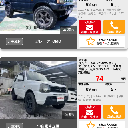
68
6
万円
万円
2011(H23) |
13.0万km |
検車検整備付 |
修復有 |
法定含 |
保証付・12ヶ月・15千
km
＼無料／
35枚
店舗に電話
在庫・見積り
お気に入り追加
ガレーヂTOMO
北中城村
現在
3
人が追加済
スズキ
ジムニー 660 XC 4WD 楽々オート
マ 法人メンテナンスリース車両
整備しっかりされていて 安心です
10月車検受けました
支払総額
74
万円
本体価格
諸費用
69
5
万円
万円
2011(H23) |
14万km |
検検R8/10 |
修復
無 |
法定含 |
保証無
＼無料／
9枚
店舗に電話
在庫・見積り
お気に入り追加
SI自動車企画
八重瀬町