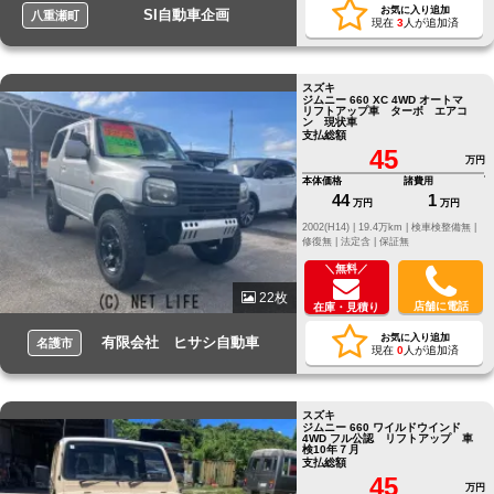
お気に入り追加
SI自動車企画
八重瀬町
現在
3
人が追加済
スズキ
ジムニー 660 XC 4WD オートマ
リフトアップ車 ターボ エアコ
ン 現状車
支払総額
45
万円
本体価格
諸費用
44
1
万円
万円
2002(H14) |
19.4万km |
検車検整備無 |
修復無 |
法定含 |
保証無
＼無料／
22枚
店舗に電話
在庫・見積り
お気に入り追加
有限会社 ヒサシ自動車
名護市
現在
0
人が追加済
スズキ
ジムニー 660 ワイルドウインド
4WD フル公認 リフトアップ 車
検10年７月
支払総額
45
万円