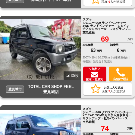
現在
6
人が追加済
スズキ
ジムニー 660 ランドベンチャー
4WD ランドベンチャー １６イン
チアルミホイール フォグランプ
ＣＤ再生可 ＦＭトランスミッタ
支払総額
ー
69
万円
本体価格
諸費用
63
6
万円
万円
2007(H19) |
10.6万km |
検車検整備付 |
修復無 |
法定含 |
保証無
＼無料／
35枚
店舗に電話
在庫・見積り
TOTAL CAR SHOP FEEL
お気に入り追加
豊見城市
豊見城店
現在
3
人が追加済
スズキ
ジムニー 660 クロスアドベンチャー
XC 4WD TOMOカスタム買取車両・
リフトアップ・社外バンパー・スキ
ッドプレート・社外アルミ・
支払総額
74
万円
本体価格
諸費用