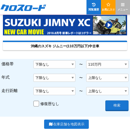
閲覧履歴
お気に入り
メニュー
沖縄のスズキ ジムニー(110万円以下)中古車
価格帯
〜
年式
〜
走行距離
〜
修復歴なし
検索
在庫店舗を地図表示