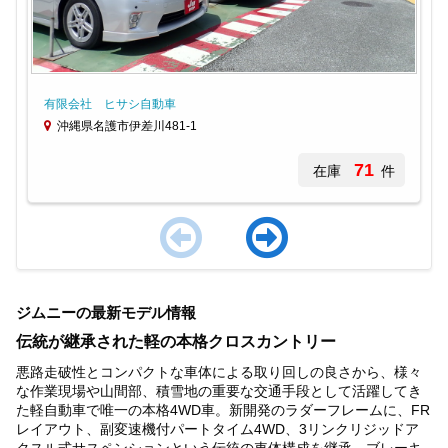
有限会社 ヒサシ自動車
沖縄県名護市伊差川481-1
71
在庫
件
Item
1
ジムニーの最新モデル情報
of
4
伝統が継承された軽の本格クロスカントリー
悪路走破性とコンパクトな車体による取り回しの良さから、様々
な作業現場や山間部、積雪地の重要な交通手段として活躍してき
た軽自動車で唯一の本格4WD車。新開発のラダーフレームに、FR
レイアウト、副変速機付パートタイム4WD、3リンクリジッドア
クスル式サスペンションという伝統の車体構成を継承。ブレーキ