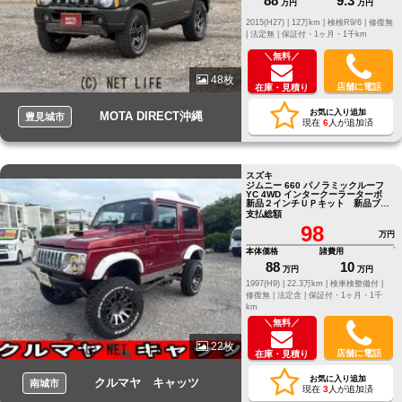
88
9.3
万円
万円
2015(H27) |
12万km |
検検R9/6 |
修復無
|
法定無 |
保証付・1ヶ月・1千km
＼無料／
48枚
店舗に電話
在庫・見積り
お気に入り追加
MOTA DIRECT沖縄
豊見城市
現在
6
人が追加済
スズキ
ジムニー 660 パノラミックルーフ
YC 4WD インタークーラーターボ
新品２インチＵＰキット 新品ブリ
ッドセミバケ 新品１６インチタイ
支払総額
ヤアルミセッ
98
万円
本体価格
諸費用
88
10
万円
万円
1997(H9) |
22.3万km |
検車検整備付 |
修復無 |
法定含 |
保証付・1ヶ月・1千
km
＼無料／
22枚
店舗に電話
在庫・見積り
お気に入り追加
クルマヤ キャッツ
南城市
現在
3
人が追加済