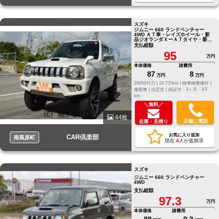
スズキ
ジムニー 660 ランドベンチャー
4WD ＡＴ車・レイズホイール・新
品ジオランダＸーＡＴタイヤ・新品
高品質シートカバー取付・本土中古
支払総額
車
95
万円
本体価格
諸費用
87
8
万円
万円
2005(H17) |
10.7万km |
検車検整備付 |
修復無 |
法定含 |
保証付・3ヶ月・3千
km
＼無料／
44枚
店舗に電話
在庫・見積り
お気に入り追加
CAR倶楽部
南風原町
現在
4
人が追加済
スズキ
ジムニー 660 ランドベンチャー
4WD
支払総額
97.3
万円
本体価格
諸費用