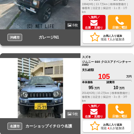
1994(H6) |
13.7万km |
検車検整備付 |
修復有 |
法定含 |
保証付・1ヶ月・1千
km
＼無料／
8枚
店舗に電話
在庫・見積り
お気に入り追加
ガレージN1
沖縄市
現在
7
人が追加済
スズキ
ジムニー 660 クロスアドベンチャー
4WD
支払総額
105
万円
本体価格
諸費用
95
10
万円
万円
2014(H26) |
10.2万km |
検車検整備付 |
修復無 |
法定含 |
保証付・3ヶ月・3千
km
＼無料／
9枚
店舗に電話
在庫・見積り
お気に入り追加
カーショップイチロウ名護
名護市
現在
4
人が追加済