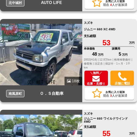
お気に入り追加
AUTO LIFE
北中城村
現在
4
人が追加済
スズキ
ジムニー 660 XC 4WD
支払総額
53
万円
本体価格
諸費用
48
5
万円
万円
2002(H14) |
12.9万km |
検車検整備付 |
修復無 |
法定含 |
保証付・1ヶ月・1千
km
＼無料／
18枚
店舗に電話
在庫・見積り
お気に入り追加
Ｏ．Ｓ自動車
南風原町
現在
3
人が追加済
スズキ
ジムニー 660 ワイルドウインド
4WD
支払総額
55
万円