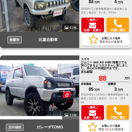
84
4
万円
万円
2005(H17) |
検車検整備付 |
修復無 |
法
定含 |
保証付・3ヶ月・3千km
＼無料／
41枚
店舗に電話
在庫・見積り
お気に入り追加
比嘉自動車
那覇市
現在
6
人が追加済
スズキ
ジムニー 660 XG 4WD 待乗りでも
安心できるようカスタムし直しまし
た。安心の1年保証付きです。
支払総額
88
万円
本体価格
諸費用
85
3
万円
万円
2012(H24) |
14万km |
検車検整備付 |
修
復有 |
法定含 |
保証付・12ヶ月・15千
km
＼無料／
33枚
店舗に電話
在庫・見積り
お気に入り追加
ガレーヂTOMO
北中城村
現在
11
人が追加済