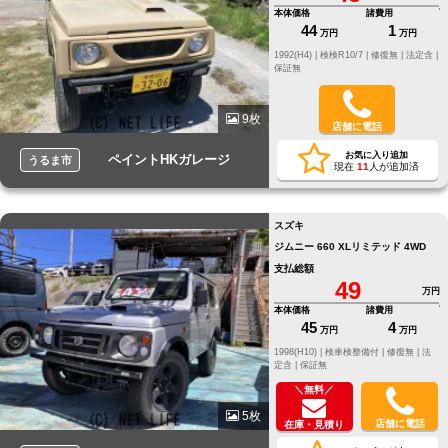
本体価格
諸費用
44
1
万円
万円
1992(H4) |
検検R10/7 |
修復無 |
法定含 |
保証無
9枚
店舗に電話
お気に入り追加
ペイントHKガレージ
うるま市
現在
11
人が追加済
スズキ
ジムニー 660 XLリミテッド 4WD
支払総額
49
万円
本体価格
諸費用
45
4
万円
万円
1998(H10) |
検車検整備付 |
修復無 |
法
定含 |
保証無
＼無料／
5枚
店舗に電話
在庫・見積り