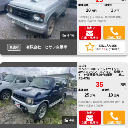
本体価格
諸費用
28
1
万円
万円
1997(H9) |
17.3万km |
検車検整備無 |
修復無 |
法定無 |
保証無
＼無料／
47枚
店舗に電話
在庫・見積り
お気に入り追加
有限会社 ヒサシ自動車
名護市
現在
15
人が追加済
スズキ
ジムニー 660 ワイルドウインド
4WD エンジン エアコン 快調で
す 外装塗装仕上げ前価格 塗装
工場が空き次第塗装予定 価格変
支払総額
更
35
万円
本体価格
諸費用
25
10
万円
万円
2000(H12) |
18万km |
検車検整備付 |
修
復無 |
法定含 |
保証無
＼無料／
4枚
店舗に電話
在庫・見積り