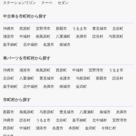
ステーションワゴン
クーペ
セダン
中古車を市町村から探す
沖縄市
西原町
宜野湾市
那覇市
うるま市
豊見城市
北谷町
浦添市
中城村
南風原町
八重瀬町
糸満市
読谷村
与那原町
嘉手納町
北中城村
名護市
南城市
車パーツを市町村から探す
沖縄市
浦添市
南風原町
西原町
中城村
宜野湾市
うるま市
北谷町
八重瀬町
豊見城市
名護市
与那原町
那覇市
読谷村
嘉手納町
北中城村
糸満市
南城市
金武町
市町村から探す
那覇市
南風原町
与那原町
豊見城市
八重瀬町
南城市
糸満市
沖縄市
読谷村
うるま市
北谷町
嘉手納町
北中城村
宜野湾市
西原町
中城村
浦添市
名護市
本部町
金武町
今帰仁村