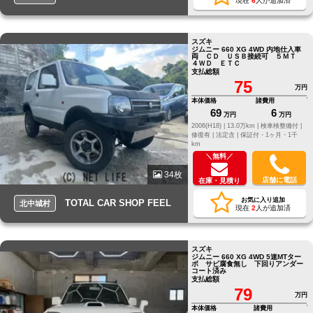
現在
6
人が追加済
スズキ
ジムニー 660 XG 4WD 内地仕入車
両 ＣＤ ＵＳＢ接続可 ５ＭＴ
４ＷＤ ＥＴＣ
支払総額
75
万円
本体価格
諸費用
69
6
万円
万円
2006(H18) |
13.0万km |
検車検整備付 |
修復有 |
法定含 |
保証付・1ヶ月・1千
km
＼無料／
34枚
店舗に電話
在庫・見積り
お気に入り追加
TOTAL CAR SHOP FEEL
北中城村
現在
2
人が追加済
スズキ
ジムニー 660 XG 4WD 5速MTター
ボ サビ腐食無し 下回りアンダー
コート済み
支払総額
79
万円
本体価格
諸費用