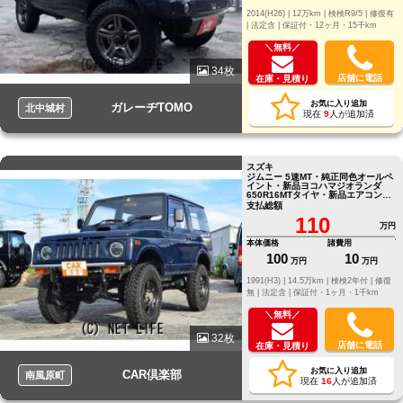
2014(H26) |
12万km |
検検R9/5 |
修復有
|
法定含 |
保証付・12ヶ月・15千km
＼無料／
34枚
店舗に電話
在庫・見積り
お気に入り追加
ガレーヂTOMO
北中城村
現在
9
人が追加済
スズキ
ジムニー 5速MT・純正同色オールペ
イント・新品ヨコハマジオランダ
650R16MTタイヤ・新品エアコン交
換・3.5インチリフトアッ
支払総額
110
万円
本体価格
諸費用
100
10
万円
万円
1991(H3) |
14.5万km |
検検2年付 |
修復
無 |
法定含 |
保証付・1ヶ月・1千km
＼無料／
32枚
店舗に電話
在庫・見積り
お気に入り追加
CAR倶楽部
南風原町
現在
16
人が追加済