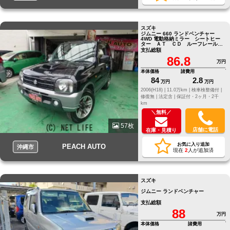
スズキ
ジムニー 660 ランドベンチャー
4WD 電動格納ミラー シートヒー
ター ＡＴ ＣＤ ルーフレール
アルミホイール エアコン
支払総額
86.8
万円
本体価格
諸費用
84
2.8
万円
万円
2006(H18) |
11.0万km |
検車検整備付 |
修復無 |
法定含 |
保証付・2ヶ月・2千
km
＼無料／
57枚
店舗に電話
在庫・見積り
お気に入り追加
PEACH AUTO
沖縄市
現在
2
人が追加済
スズキ
ジムニー ランドベンチャー
支払総額
88
万円
本体価格
諸費用