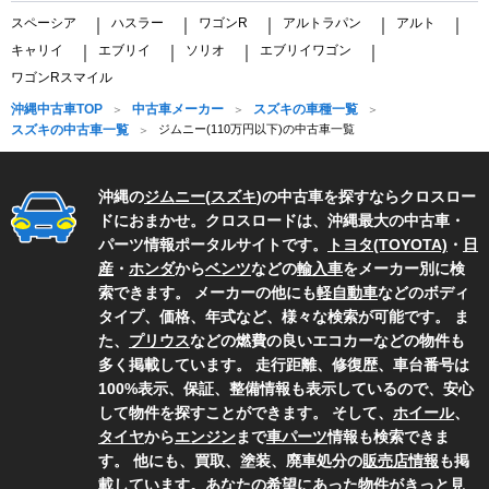
スペーシア
ハスラー
ワゴンR
アルトラパン
アルト
｜
｜
｜
｜
｜
キャリイ
エブリイ
ソリオ
エブリイワゴン
｜
｜
｜
｜
ワゴンRスマイル
沖縄中古車TOP
中古車メーカー
スズキの車種一覧
スズキの中古車一覧
ジムニー(110万円以下)の中古車一覧
沖縄の
ジムニー
(
スズキ
)の中古車を探すならクロスロー
ドにおまかせ。クロスロードは、沖縄最大の中古車・
パーツ情報ポータルサイトです。
トヨタ(TOYOTA)
・
日
産
・
ホンダ
から
ベンツ
などの
輸入車
をメーカー別に検
索できます。 メーカーの他にも
軽自動車
などのボディ
タイプ、価格、年式など、様々な検索が可能です。 ま
た、
プリウス
などの燃費の良いエコカーなどの物件も
多く掲載しています。 走行距離、修復歴、車台番号は
100%表示、保証、整備情報も表示しているので、安心
して物件を探すことができます。 そして、
ホイール
、
タイヤ
から
エンジン
まで
車パーツ
情報も検索できま
す。 他にも、買取、塗装、廃車処分の
販売店情報
も掲
載しています。あなたの希望にあった物件がきっと見