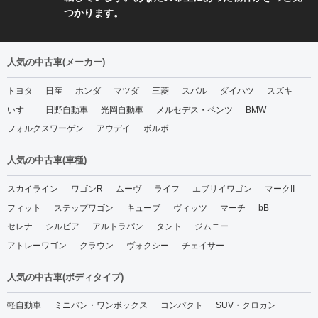
つかります。
人気の中古車(メーカー)
トヨタ
日産
ホンダ
マツダ
三菱
スバル
ダイハツ
スズキ
いすゞ
日野自動車
光岡自動車
メルセデス・ベンツ
BMW
フォルクスワーゲン
アウデイ
ボルボ
人気の中古車(車種)
スカイライン
ワゴンR
ムーヴ
ライフ
エブリイワゴン
マークII
フィット
ステップワゴン
キューブ
ヴィッツ
マーチ
bB
セレナ
シルビア
アルトラパン
タント
ジムニー
アトレーワゴン
クラウン
ヴォクシー
チェイサー
人気の中古車(ボディタイプ)
軽自動車
ミニバン・ワンボックス
コンパクト
SUV・クロカン