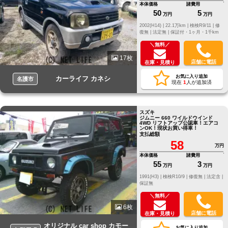
本体価格
諸費用
50
5
万円
万円
2002(H14) |
22.1万km |
検検R9/11 |
修
復無 |
法定無 |
保証付・1ヶ月・1千km
＼無料／
17枚
店舗に電話
在庫・見積り
お気に入り追加
カーライフ カネシ
名護市
現在
1
人が追加済
スズキ
ジムニー 660 ワイルドウインド
4WD リフトアップ公認車！エアコ
ンOK！現状お買い得車！
支払総額
58
万円
本体価格
諸費用
55
3
万円
万円
1991(H3) |
検検R10/9 |
修復無 |
法定含 |
保証無
＼無料／
6枚
店舗に電話
在庫・見積り
オリジナル car shop カモー
お気に入り追加