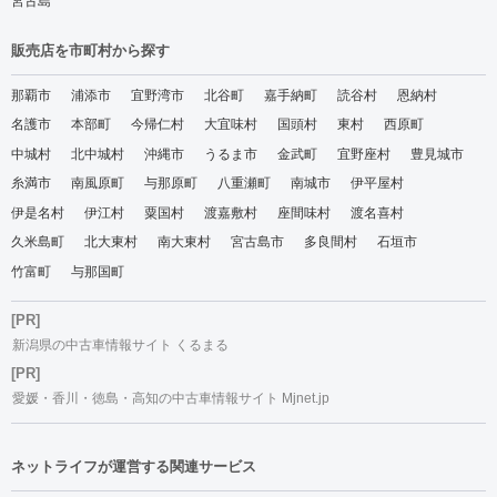
宮古島
販売店を市町村から探す
那覇市
浦添市
宜野湾市
北谷町
嘉手納町
読谷村
恩納村
名護市
本部町
今帰仁村
大宜味村
国頭村
東村
西原町
中城村
北中城村
沖縄市
うるま市
金武町
宜野座村
豊見城市
糸満市
南風原町
与那原町
八重瀬町
南城市
伊平屋村
伊是名村
伊江村
粟国村
渡嘉敷村
座間味村
渡名喜村
久米島町
北大東村
南大東村
宮古島市
多良間村
石垣市
竹富町
与那国町
[PR]
新潟県の中古車情報サイト くるまる
[PR]
愛媛・香川・徳島・高知の中古車情報サイト Mjnet.jp
ネットライフが運営する関連サービス