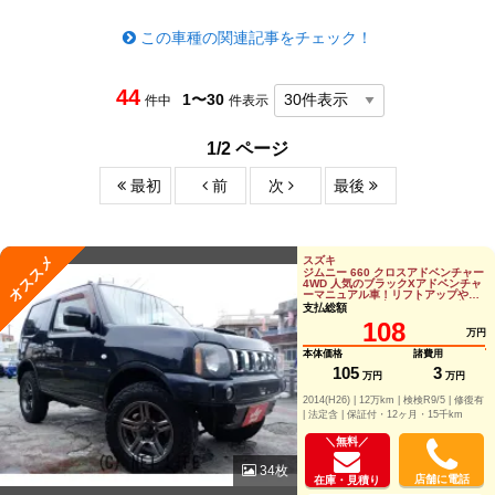
この車種の関連記事をチェック！
44
1〜30
件中
件表示
1/2 ページ
最初
前
次
最後
オススメ
スズキ
ジムニー 660 クロスアドベンチャー
4WD 人気のブラックXアドベンチャ
ーマニュアル車！リフトアップやツ
イーターなど、音にも走りにも拘っ
支払総額
たジムニ
108
万円
本体価格
諸費用
105
3
万円
万円
2014(H26) |
12万km |
検検R9/5 |
修復有
|
法定含 |
保証付・12ヶ月・15千km
＼無料／
34枚
店舗に電話
在庫・見積り