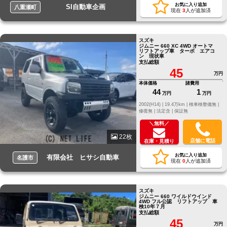
お気に入り追加
SI自動車企画
八重瀬町
現在
3
人が追加済
スズキ
ジムニー 660 XC 4WD オートマ
リフトアップ車 ターボ エアコ
ン 現状車
支払総額
45
万円
本体価格
諸費用
44
1
万円
万円
2002(H14) |
19.4万km |
検車検整備無 |
修復無 |
法定含 |
保証無
＼無料／
22枚
店舗に電話
在庫・見積り
お気に入り追加
有限会社 ヒサシ自動車
名護市
現在
0
人が追加済
スズキ
ジムニー 660 ワイルドウインド
4WD フル公認 リフトアップ 車
検10年７月
支払総額
45
万円