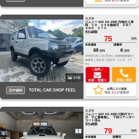
現在
6
人が追加済
スズキ
ジムニー 660 XG 4WD 内地仕入車
両 ＣＤ ＵＳＢ接続可 ５ＭＴ
４ＷＤ ＥＴＣ
支払総額
75
万円
本体価格
諸費用
69
6
万円
万円
2006(H18) |
13.0万km |
検車検整備付 |
修復有 |
法定含 |
保証付・1ヶ月・1千
km
＼無料／
34枚
店舗に電話
在庫・見積り
お気に入り追加
TOTAL CAR SHOP FEEL
北中城村
現在
2
人が追加済
スズキ
ジムニー 660 XG 4WD 5速MTター
ボ サビ腐食無し 下回りアンダー
コート済み
支払総額
79
万円
本体価格
諸費用