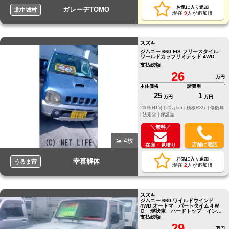
お気に入り追加
ガレーヂTOMO
北中城村
現在
9
人が追加済
スズキ
ジムニー 660 FIS フリースタイル
ワールドカップリミテッド 4WD
支払総額
26
万円
本体価格
諸費用
25
1
万円
万円
2003(H15) |
20万km |
検検R8/7 |
修復無
|
法定含 |
保証無
＼無料／
4枚
店舗に電話
在庫・見積り
お気に入り追加
幸喜解体
うるま市
現在
2
人が追加済
スズキ
ジムニー 660 ワイルドウインド
4WD オートマ パートタイム４Ｗ
Ｄ 現状車 ハードトップ インタ
ークーラーターボ
支払総額
29
万円