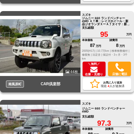
スズキ
ジムニー 660 ランドベンチャー
4WD ＡＴ車・レイズホイール・新
品ジオランダＸーＡＴタイヤ・新品
高品質シートカバー取付・本土中古
支払総額
車
95
万円
本体価格
諸費用
87
8
万円
万円
2005(H17) |
10.7万km |
検車検整備付 |
修復無 |
法定含 |
保証付・3ヶ月・3千
km
＼無料／
44枚
店舗に電話
在庫・見積り
お気に入り追加
CAR倶楽部
南風原町
現在
4
人が追加済
スズキ
ジムニー 660 ランドベンチャー
4WD
支払総額
97.3
万円
本体価格
諸費用