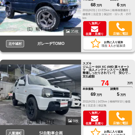
68
6
万円
万円
2011(H23) |
13.0万km |
検車検整備付 |
修復有 |
法定含 |
保証付・12ヶ月・15千
km
＼無料／
35枚
店舗に電話
在庫・見積り
お気に入り追加
ガレーヂTOMO
北中城村
現在
3
人が追加済
スズキ
ジムニー 660 XC 4WD 楽々オート
マ 法人メンテナンスリース車両
整備しっかりされていて 安心です
10月車検受けました
支払総額
74
万円
本体価格
諸費用
69
5
万円
万円
2011(H23) |
14万km |
検検R8/10 |
修復
無 |
法定含 |
保証無
＼無料／
9枚
店舗に電話
在庫・見積り
お気に入り追加
SI自動車企画
八重瀬町