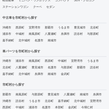
軽自動車
ミニバン・ワンボックス
コンパクト
SUV・クロカン
ステーションワゴン
クーペ
セダン
中古車を市町村から探す
沖縄市
西原町
宜野湾市
那覇市
うるま市
豊見城市
北谷町
浦添市
中城村
南風原町
八重瀬町
糸満市
読谷村
与那原町
嘉手納町
北中城村
名護市
南城市
車パーツを市町村から探す
沖縄市
浦添市
南風原町
西原町
中城村
宜野湾市
うるま市
北谷町
八重瀬町
豊見城市
名護市
与那原町
那覇市
読谷村
嘉手納町
北中城村
糸満市
南城市
金武町
市町村から探す
那覇市
南風原町
与那原町
豊見城市
八重瀬町
南城市
糸満市
沖縄市
読谷村
うるま市
北谷町
嘉手納町
北中城村
宜野湾市
西原町
中城村
浦添市
名護市
本部町
金武町
今帰仁村