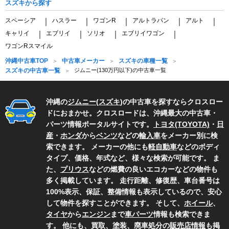
スズキから探す
スペーシア
ハスラー
ワゴンR
アルトラパン
アルト
｜
｜
｜
｜
｜
キャリイ
エブリイ
ソリオ
エブリイワゴン
｜
｜
｜
｜
ワゴンRスマイル
沖縄中古車TOP
中古車メーカー
スズキの車種一覧
スズキの中古車一覧
ジムニー(130万円以下)の中古車一覧
沖縄の
ジムニー
(
スズキ
)の中古車を探すならクロスロー
ドにおまかせ。クロスロードは、沖縄最大の中古車・
パーツ情報ポータルサイトです。
トヨタ(TOYOTA)
・
日
産
・
ホンダ
から
ベンツ
などの
輸入車
をメーカー別に検
索できます。 メーカーの他にも
軽自動車
などのボディ
タイプ、価格、年式など、様々な検索が可能です。 ま
た、
プリウス
などの燃費の良いエコカーなどの物件も
多く掲載しています。 走行距離、修復歴、車台番号は
100%表示、保証、整備情報も表示しているので、安心
して物件を探すことができます。 そして、
ホイール
、
タイヤ
から
エンジン
まで
車パーツ
情報も検索できま
す。 他にも、買取、塗装、廃車処分の
販売店情報
も掲