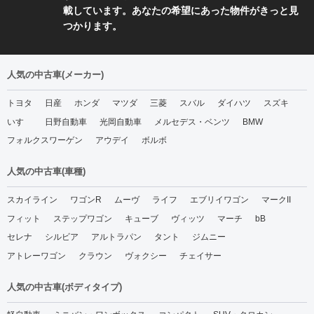
載しています。あなたの希望にあった物件がきっと見
つかります。
人気の中古車(メーカー)
トヨタ
日産
ホンダ
マツダ
三菱
スバル
ダイハツ
スズキ
いすゞ
日野自動車
光岡自動車
メルセデス・ベンツ
BMW
フォルクスワーゲン
アウデイ
ボルボ
人気の中古車(車種)
スカイライン
ワゴンR
ムーヴ
ライフ
エブリイワゴン
マークII
フィット
ステップワゴン
キューブ
ヴィッツ
マーチ
bB
セレナ
シルビア
アルトラパン
タント
ジムニー
アトレーワゴン
クラウン
ヴォクシー
チェイサー
人気の中古車(ボディタイプ)