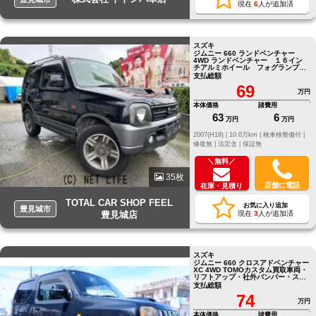
現在
6
人が追加済
スズキ
ジムニー 660 ランドベンチャー
4WD ランドベンチャー １６イン
チアルミホイール フォグランプ
ＣＤ再生可 ＦＭトランスミッタ
支払総額
ー
69
万円
本体価格
諸費用
63
6
万円
万円
2007(H19) |
10.6万km |
検車検整備付 |
修復無 |
法定含 |
保証無
＼無料／
35枚
店舗に電話
在庫・見積り
TOTAL CAR SHOP FEEL
お気に入り追加
豊見城市
豊見城店
現在
3
人が追加済
スズキ
ジムニー 660 クロスアドベンチャー
XC 4WD TOMOカスタム買取車両・
リフトアップ・社外バンパー・スキ
ッドプレート・社外アルミ・
支払総額
74
万円
本体価格
諸費用