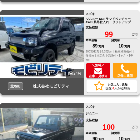
スズキ
ジムニー 660 ランドベンチャー
4WD 県外仕入れ リフトアップ
支払総額
99
万円
本体価格
諸費用
89
10
万円
万円
2005(H17) |
9.3万km |
検車検整備付 |
修復無 |
法定含 |
保証付・1ヶ月・1千
km
＼無料／
24枚
店舗に電話
在庫・見積り
お気に入り追加
株式会社モビリティ
北谷町
現在
6
人が追加済
スズキ
ジムニー
支払総額
100
万円
本体価格
諸費用
90
10
万円
万円