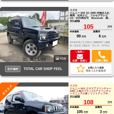
スズキ
ジムニー 660 XC 4WD 内地仕入れ
車両 社外ナビ フルセグテレビ
CD・DVD再生可 Bluetooth 純正
16インチ
支払総額
105
万円
本体価格
諸費用
99
6
万円
万円
2014(H26) |
5.2万km |
検検R9/7 |
修復
有 |
法定含 |
保証付・12ヶ月・15千km
＼無料／
40枚
店舗に電話
在庫・見積り
お気に入り追加
TOTAL CAR SHOP FEEL
北中城村
現在
1
人が追加済
オススメ
スズキ
ジムニー 660 クロスアドベンチャー
4WD 人気のブラックXアドベンチャ
ーマニュアル車！リフトアップやツ
イーターなど、音にも走りにも拘っ
支払総額
たジムニ
108
万円
本体価格
諸費用
105
3
万円
万円