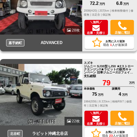
72.2
6.8
万円
万円
2008(H20) |
20万km |
検車検整備付 |
修
復無 |
法定含 |
保証無
＼無料／
28枚
店舗に電話
在庫・見積り
お気に入り追加
ADVANCED
嘉手納町
現在
1
人が追加済
スズキ
ジムニー SJ30型 LJ50 ★2ストロー
クエンジン!!★ラビットの販売キャ
ンペーン 旧車ジムニーJ12フェイス
車検R8年7月まで
支払総額
79
万円
本体価格
諸費用
75
4
万円
万円
1984(S59) |
8.3万km |
検検R8/7 |
修復
有 |
法定無 |
保証無
＼無料／
22枚
店舗に電話
在庫・見積り
お気に入り追加
ラビット沖縄北谷店
北谷町
現在
23
人が追加済