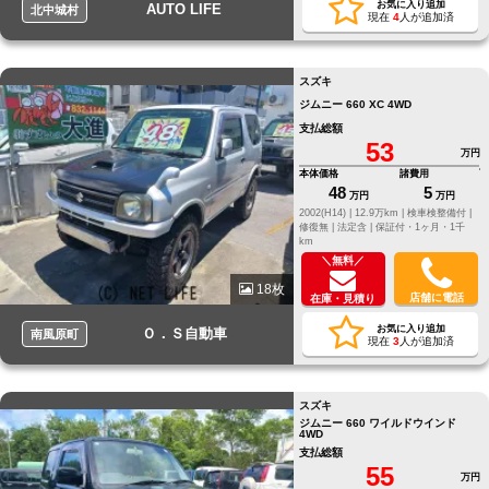
お気に入り追加
AUTO LIFE
北中城村
現在
4
人が追加済
スズキ
ジムニー 660 XC 4WD
支払総額
53
万円
本体価格
諸費用
48
5
万円
万円
2002(H14) |
12.9万km |
検車検整備付 |
修復無 |
法定含 |
保証付・1ヶ月・1千
km
＼無料／
18枚
店舗に電話
在庫・見積り
お気に入り追加
Ｏ．Ｓ自動車
南風原町
現在
3
人が追加済
スズキ
ジムニー 660 ワイルドウインド
4WD
支払総額
55
万円