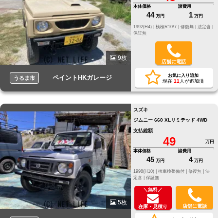
本体価格
諸費用
44
1
万円
万円
1992(H4) |
検検R10/7 |
修復無 |
法定含 |
保証無
9枚
店舗に電話
お気に入り追加
ペイントHKガレージ
うるま市
現在
11
人が追加済
スズキ
ジムニー 660 XLリミテッド 4WD
支払総額
49
万円
本体価格
諸費用
45
4
万円
万円
1998(H10) |
検車検整備付 |
修復無 |
法
定含 |
保証無
＼無料／
5枚
店舗に電話
在庫・見積り