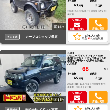
本体価格
諸費用
63
2
万円
万円
1990(H2) |
検検2年付 |
修復有 |
法定含 |
保証無
＼無料／
15枚
店舗に電話
在庫・見積り
お気に入り追加
カープロショップ棚原
うるま市
現在
35
人が追加済
スズキ
ジムニー ワイルドウインド4WD
車検2年付き☆ ドドンパ車店１号店
豊見城市平良94-1展示中お気軽にお
問い合わせください。
支払総額
68
万円
本体価格
諸費用
65
3
万円
万円
2009(H21) |
13.5万km |
検車検整備付 |
修復有 |
法定含 |
保証無
＼無料／
13枚
店舗に電話
在庫・見積り
お気に入り追加
株式会社 ドドンパ車店
豊見城市