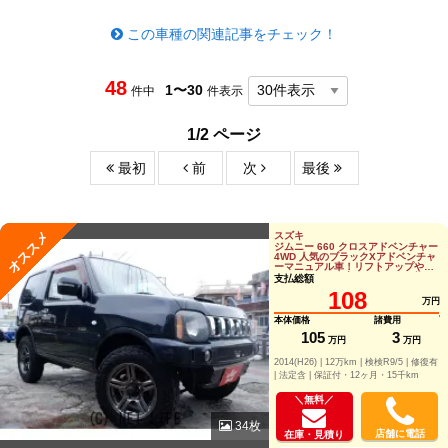
この車種の関連記事をチェック！
48
1〜30
件中
件表示
1/2 ページ
最初
前
次
最後
オススメ
スズキ
ジムニー 660 クロスアドベンチャー
4WD 人気のブラックXアドベンチャ
ーマニュアル車！リフトアップやツ
イーターなど、音にも走りにも拘っ
支払総額
たジムニ
108
万円
本体価格
諸費用
105
3
万円
万円
2014(H26) |
12万km |
検検R9/5 |
修復有
|
法定含 |
保証付・12ヶ月・15千km
＼無料／
34枚
店舗に電話
在庫・見積り