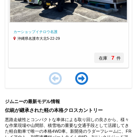
カーショップイチロウ名護
沖縄県名護市大北5-22-29
7
在庫
件
Item
1
ジムニーの最新モデル情報
of
4
伝統が継承された軽の本格クロスカントリー
悪路走破性とコンパクトな車体による取り回しの良さから、様々
な作業現場や山間部、積雪地の重要な交通手段として活躍してき
た軽自動車で唯一の本格4WD車。新開発のラダーフレームに、FR
レイアウト、副変速機付パートタイム4WD、3リンクリジッドア