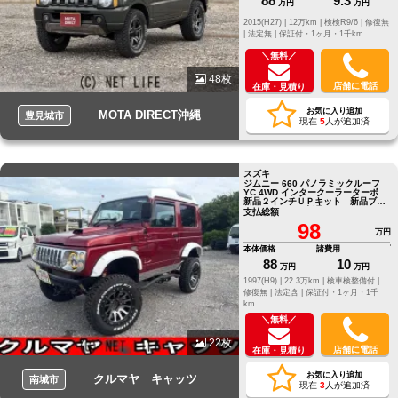
88
9.3
万円
万円
2015(H27) |
12万km |
検検R9/6 |
修復無
|
法定無 |
保証付・1ヶ月・1千km
＼無料／
48枚
店舗に電話
在庫・見積り
お気に入り追加
MOTA DIRECT沖縄
豊見城市
現在
5
人が追加済
スズキ
ジムニー 660 パノラミックルーフ
YC 4WD インタークーラーターボ
新品２インチＵＰキット 新品ブリ
ッドセミバケ 新品１６インチタイ
支払総額
ヤアルミセッ
98
万円
本体価格
諸費用
88
10
万円
万円
1997(H9) |
22.3万km |
検車検整備付 |
修復無 |
法定含 |
保証付・1ヶ月・1千
km
＼無料／
22枚
店舗に電話
在庫・見積り
お気に入り追加
クルマヤ キャッツ
南城市
現在
3
人が追加済