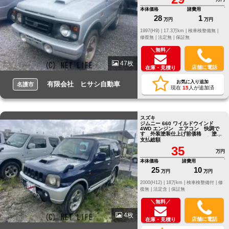
本体価格
諸費用
28
1
万円
万円
1997(H9) |
17.3万km |
検車検整備無 |
修復無 |
法定無 |
保証無
＼無料／
47枚
店舗に電話
在庫・見積り
お気に入り追加
有限会社 ヒサシ自動車
名護市
現在
15
人が追加済
スズキ
ジムニー 660 ワイルドウインド
4WD エンジン エアコン 快調で
す 外装塗装仕上げ前価格 塗装
工場が空き次第塗装予定 価格変
支払総額
更
35
万円
本体価格
諸費用
25
10
万円
万円
2000(H12) |
18万km |
検車検整備付 |
修
復無 |
法定含 |
保証無
＼無料／
4枚
店舗に電話
在庫・見積り