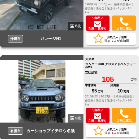
1994(H6) |
13.7万km |
検車検整備付 |
修復有 |
法定含 |
保証付・1ヶ月・1千
km
＼無料／
8枚
店舗に電話
在庫・見積り
お気に入り追加
ガレージN1
沖縄市
現在
7
人が追加済
スズキ
ジムニー 660 クロスアドベンチャー
4WD
支払総額
105
万円
本体価格
諸費用
95
10
万円
万円
2014(H26) |
10.2万km |
検車検整備付 |
修復無 |
法定含 |
保証付・3ヶ月・3千
km
＼無料／
9枚
店舗に電話
在庫・見積り
お気に入り追加
カーショップイチロウ名護
名護市
現在
4
人が追加済