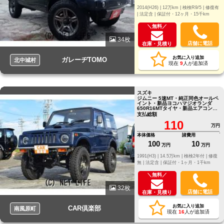
2014(H26) |
12万km |
検検R9/5 |
修復有
|
法定含 |
保証付・12ヶ月・15千km
＼無料／
34枚
店舗に電話
在庫・見積り
お気に入り追加
ガレーヂTOMO
北中城村
現在
9
人が追加済
スズキ
ジムニー 5速MT・純正同色オールペ
イント・新品ヨコハマジオランダ
650R16MTタイヤ・新品エアコン交
換・3.5インチリフトアッ
支払総額
110
万円
本体価格
諸費用
100
10
万円
万円
1991(H3) |
14.5万km |
検検2年付 |
修復
無 |
法定含 |
保証付・1ヶ月・1千km
＼無料／
32枚
店舗に電話
在庫・見積り
お気に入り追加
CAR倶楽部
南風原町
現在
16
人が追加済