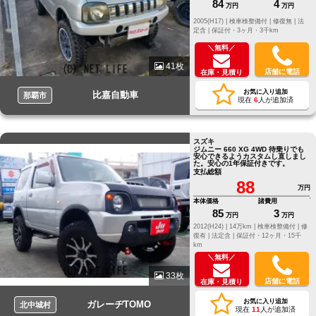
84
4
万円
万円
2005(H17) |
検車検整備付 |
修復無 |
法
定含 |
保証付・3ヶ月・3千km
＼無料／
41枚
店舗に電話
在庫・見積り
お気に入り追加
比嘉自動車
那覇市
現在
6
人が追加済
スズキ
ジムニー 660 XG 4WD 待乗りでも
安心できるようカスタムし直しまし
た。安心の1年保証付きです。
支払総額
88
万円
本体価格
諸費用
85
3
万円
万円
2012(H24) |
14万km |
検車検整備付 |
修
復有 |
法定含 |
保証付・12ヶ月・15千
km
＼無料／
33枚
店舗に電話
在庫・見積り
お気に入り追加
ガレーヂTOMO
北中城村
現在
11
人が追加済