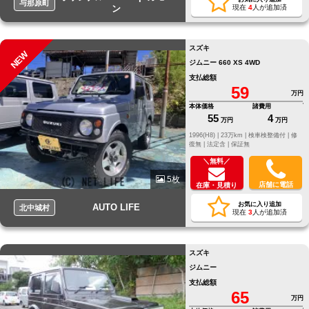
与那原町
ン
現在
4
人が追加済
スズキ
NEW
ジムニー 660 XS 4WD
支払総額
59
万円
本体価格
諸費用
55
4
万円
万円
1996(H8) |
23万km |
検車検整備付 |
修
復無 |
法定含 |
保証無
＼無料／
5枚
店舗に電話
在庫・見積り
お気に入り追加
AUTO LIFE
北中城村
現在
3
人が追加済
スズキ
ジムニー
支払総額
65
万円