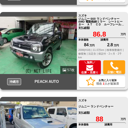
スズキ
ジムニー 660 ランドベンチャー
4WD 電動格納ミラー シートヒー
ター ＡＴ ＣＤ ルーフレール
アルミホイール エアコン
支払総額
86.8
万円
本体価格
諸費用
84
2.8
万円
万円
2006(H18) |
11.0万km |
検車検整備付 |
修復無 |
法定含 |
保証付・2ヶ月・2千
km
＼無料／
57枚
店舗に電話
在庫・見積り
お気に入り追加
PEACH AUTO
沖縄市
現在
2
人が追加済
スズキ
ジムニー ランドベンチャー
支払総額
88
万円
本体価格
諸費用