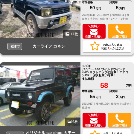
本体価格
諸費用
50
5
万円
万円
2002(H14) |
22.1万km |
検検R9/11 |
修
復無 |
法定無 |
保証付・1ヶ月・1千km
＼無料／
17枚
店舗に電話
在庫・見積り
お気に入り追加
カーライフ カネシ
名護市
現在
1
人が追加済
スズキ
ジムニー 660 ワイルドウインド
4WD リフトアップ公認車！エアコ
ンOK！現状お買い得車！
支払総額
58
万円
本体価格
諸費用
55
3
万円
万円
1991(H3) |
検検R10/9 |
修復無 |
法定含 |
保証無
＼無料／
6枚
店舗に電話
在庫・見積り
オリジナル car shop カモー
お気に入り追加