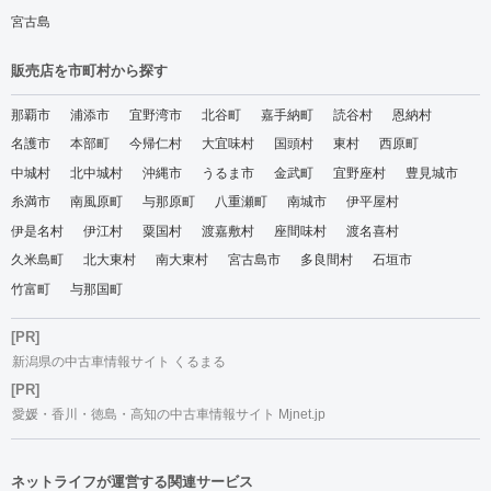
宮古島
販売店を市町村から探す
那覇市
浦添市
宜野湾市
北谷町
嘉手納町
読谷村
恩納村
名護市
本部町
今帰仁村
大宜味村
国頭村
東村
西原町
中城村
北中城村
沖縄市
うるま市
金武町
宜野座村
豊見城市
糸満市
南風原町
与那原町
八重瀬町
南城市
伊平屋村
伊是名村
伊江村
粟国村
渡嘉敷村
座間味村
渡名喜村
久米島町
北大東村
南大東村
宮古島市
多良間村
石垣市
竹富町
与那国町
[PR]
新潟県の中古車情報サイト くるまる
[PR]
愛媛・香川・徳島・高知の中古車情報サイト Mjnet.jp
ネットライフが運営する関連サービス