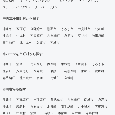
軽自動車
ミニバン・ワンボックス
コンパクト
SUV・クロカン
ステーションワゴン
クーペ
セダン
中古車を市町村から探す
沖縄市
西原町
宜野湾市
那覇市
うるま市
豊見城市
北谷町
浦添市
中城村
南風原町
八重瀬町
糸満市
読谷村
与那原町
嘉手納町
北中城村
名護市
南城市
車パーツを市町村から探す
沖縄市
浦添市
南風原町
西原町
中城村
宜野湾市
うるま市
北谷町
八重瀬町
豊見城市
名護市
与那原町
那覇市
読谷村
嘉手納町
北中城村
糸満市
南城市
金武町
市町村から探す
那覇市
南風原町
与那原町
豊見城市
八重瀬町
南城市
糸満市
沖縄市
読谷村
うるま市
北谷町
嘉手納町
北中城村
宜野湾市
西原町
中城村
浦添市
名護市
本部町
金武町
今帰仁村