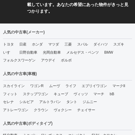
載しています。あなたの希望にあった物件がきっと見
つかります。
人気の中古車(メーカー)
トヨタ
日産
ホンダ
マツダ
三菱
スバル
ダイハツ
スズキ
いすゞ
日野自動車
光岡自動車
メルセデス・ベンツ
BMW
フォルクスワーゲン
アウデイ
ボルボ
人気の中古車(車種)
スカイライン
ワゴンR
ムーヴ
ライフ
エブリイワゴン
マークII
フィット
ステップワゴン
キューブ
ヴィッツ
マーチ
bB
セレナ
シルビア
アルトラパン
タント
ジムニー
アトレーワゴン
クラウン
ヴォクシー
チェイサー
人気の中古車(ボディタイプ)