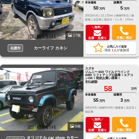
本体価格
諸費用
50
5
万円
万円
2002(H14) |
22.1万km |
検検R9/11 |
修
復無 |
法定無 |
保証付・1ヶ月・1千km
＼無料／
17枚
店舗に電話
在庫・見積り
お気に入り追加
カーライフ カネシ
名護市
現在
1
人が追加済
スズキ
ジムニー 660 ワイルドウインド
4WD リフトアップ公認車！エアコ
ンOK！現状お買い得車！
支払総額
58
万円
本体価格
諸費用
55
3
万円
万円
1991(H3) |
検検R10/9 |
修復無 |
法定含 |
保証無
＼無料／
6枚
店舗に電話
在庫・見積り
オリジナル car shop カモー
お気に入り追加