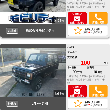
2005(H17) |
9.3万km |
検車検整備付 |
修復無 |
法定含 |
保証付・1ヶ月・1千
km
＼無料／
24枚
店舗に電話
在庫・見積り
お気に入り追加
株式会社モビリティ
北谷町
現在
6
人が追加済
スズキ
ジムニー
支払総額
100
万円
本体価格
諸費用
90
10
万円
万円
1994(H6) |
13.7万km |
検車検整備付 |
修復有 |
法定含 |
保証付・1ヶ月・1千
km
＼無料／
8枚
店舗に電話
在庫・見積り
お気に入り追加
ガレージN1
沖縄市
現在
7
人が追加済