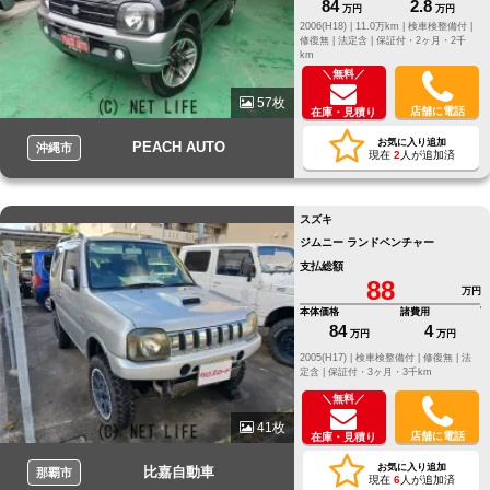
84
2.8
万円
万円
2006(H18) |
11.0万km |
検車検整備付 |
修復無 |
法定含 |
保証付・2ヶ月・2千
km
＼無料／
57枚
店舗に電話
在庫・見積り
お気に入り追加
PEACH AUTO
沖縄市
現在
2
人が追加済
スズキ
ジムニー ランドベンチャー
支払総額
88
万円
本体価格
諸費用
84
4
万円
万円
2005(H17) |
検車検整備付 |
修復無 |
法
定含 |
保証付・3ヶ月・3千km
＼無料／
41枚
店舗に電話
在庫・見積り
お気に入り追加
比嘉自動車
那覇市
現在
6
人が追加済