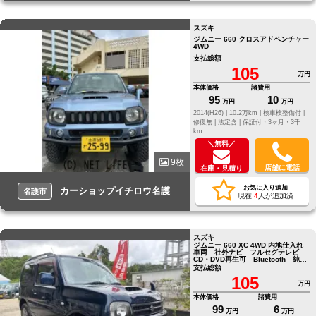
スズキ
ジムニー 660 クロスアドベンチャー
4WD
支払総額
105
万円
本体価格
諸費用
95
10
万円
万円
2014(H26) |
10.2万km |
検車検整備付 |
修復無 |
法定含 |
保証付・3ヶ月・3千
km
＼無料／
9枚
店舗に電話
在庫・見積り
お気に入り追加
カーショップイチロウ名護
名護市
現在
4
人が追加済
スズキ
ジムニー 660 XC 4WD 内地仕入れ
車両 社外ナビ フルセグテレビ
CD・DVD再生可 Bluetooth 純正
16インチ
支払総額
105
万円
本体価格
諸費用
99
6
万円
万円