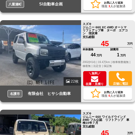
お気に入り追加
SI自動車企画
八重瀬町
現在
3
人が追加済
スズキ
ジムニー 660 XC 4WD オートマ
リフトアップ車 ターボ エアコ
ン 現状車
支払総額
45
万円
本体価格
諸費用
44
1
万円
万円
2002(H14) |
19.4万km |
検車検整備無 |
修復無 |
法定含 |
保証無
＼無料／
22枚
店舗に電話
在庫・見積り
お気に入り追加
有限会社 ヒサシ自動車
名護市
現在
0
人が追加済
スズキ
ジムニー 660 ワイルドウインド
4WD フル公認 リフトアップ 車
検10年７月
支払総額
45
万円