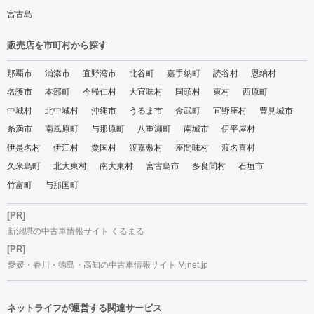
宮古島
販売店を市町村から探す
那覇市
浦添市
宜野湾市
北谷町
嘉手納町
読谷村
恩納村
名護市
本部町
今帰仁村
大宜味村
国頭村
東村
西原町
中城村
北中城村
沖縄市
うるま市
金武町
宜野座村
豊見城市
糸満市
南風原町
与那原町
八重瀬町
南城市
伊平屋村
伊是名村
伊江村
粟国村
渡嘉敷村
座間味村
渡名喜村
久米島町
北大東村
南大東村
宮古島市
多良間村
石垣市
竹富町
与那国町
[PR]
新潟県の中古車情報サイト くるまる
[PR]
愛媛・香川・徳島・高知の中古車情報サイト Mjnet.jp
ネットライフが運営する関連サービス