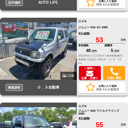
お気に入り追加
AUTO LIFE
北中城村
現在
4
人が追加済
スズキ
ジムニー 660 XC 4WD
支払総額
53
万円
本体価格
諸費用
48
5
万円
万円
2002(H14) |
12.9万km |
検車検整備付 |
修復無 |
法定含 |
保証付・1ヶ月・1千
km
＼無料／
18枚
店舗に電話
在庫・見積り
お気に入り追加
Ｏ．Ｓ自動車
南風原町
現在
3
人が追加済
スズキ
ジムニー 660 ワイルドウインド
4WD
支払総額
55
万円