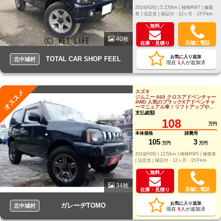
2014(H26) |
5.2万km |
検検R9/7 |
修復
有 |
法定含 |
保証付・12ヶ月・15千km
＼無料／
40枚
店舗に電話
在庫・見積り
お気に入り追加
TOTAL CAR SHOP FEEL
北中城村
現在
1
人が追加済
オススメ
スズキ
ジムニー 660 クロスアドベンチャー
4WD 人気のブラックXアドベンチャ
ーマニュアル車！リフトアップやツ
イーターなど、音にも走りにも拘っ
支払総額
たジムニ
108
万円
本体価格
諸費用
105
3
万円
万円
2014(H26) |
12万km |
検検R9/5 |
修復有
|
法定含 |
保証付・12ヶ月・15千km
＼無料／
34枚
店舗に電話
在庫・見積り
お気に入り追加
ガレーヂTOMO
北中城村
現在
9
人が追加済