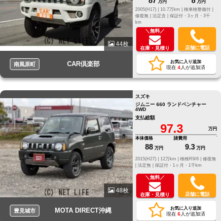
87
8
万円
万円
2005(H17) |
10.7万km |
検車検整備付 |
修復無 |
法定含 |
保証付・3ヶ月・3千
km
＼無料／
44枚
店舗に電話
在庫・見積り
お気に入り追加
CAR倶楽部
南風原町
現在
4
人が追加済
スズキ
ジムニー 660 ランドベンチャー
4WD
支払総額
97.3
万円
本体価格
諸費用
88
9.3
万円
万円
2015(H27) |
12万km |
検検R9/6 |
修復無
|
法定無 |
保証付・1ヶ月・1千km
＼無料／
48枚
店舗に電話
在庫・見積り
お気に入り追加
MOTA DIRECT沖縄
豊見城市
現在
6
人が追加済