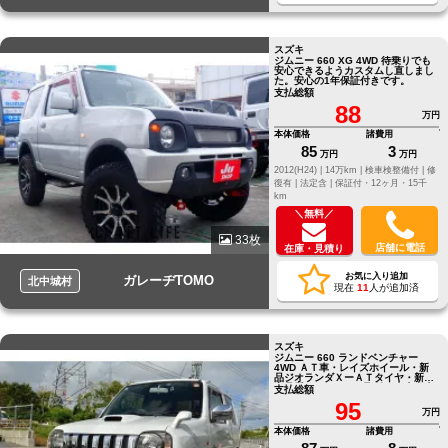
スズキ
ジムニー 660 XG 4WD 待乗りでも
安心できるようカスタムし直しまし
た。安心の1年保証付きです。
支払総額
88
万円
本体価格
諸費用
85
3
万円
万円
2012(H24) |
14万km |
検車検整備付 |
修
復有 |
法定含 |
保証付・12ヶ月・15千
km
＼無料／
33枚
店舗に電話
在庫・見積り
お気に入り追加
ガレーヂTOMO
北中城村
現在
11
人が追加済
スズキ
ジムニー 660 ランドベンチャー
4WD ＡＴ車・レイズホイール・新
品ジオランダＸーＡＴタイヤ・新品
高品質シートカバー取付・本土中古
支払総額
車
95
万円
本体価格
諸費用