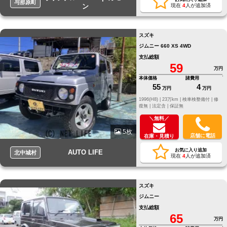
与那原町
ン
現在
4
人が追加済
スズキ
ジムニー 660 XS 4WD
支払総額
59
万円
本体価格
諸費用
55
4
万円
万円
1996(H8) |
23万km |
検車検整備付 |
修
復無 |
法定含 |
保証無
＼無料／
5枚
店舗に電話
在庫・見積り
お気に入り追加
AUTO LIFE
北中城村
現在
4
人が追加済
スズキ
ジムニー
支払総額
65
万円