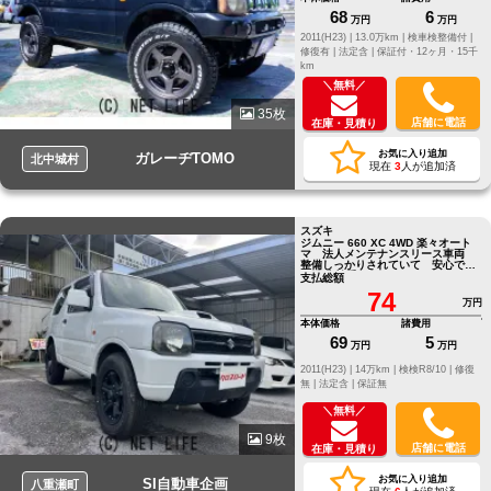
68
6
万円
万円
2011(H23) |
13.0万km |
検車検整備付 |
修復有 |
法定含 |
保証付・12ヶ月・15千
km
＼無料／
35枚
店舗に電話
在庫・見積り
お気に入り追加
ガレーヂTOMO
北中城村
現在
3
人が追加済
スズキ
ジムニー 660 XC 4WD 楽々オート
マ 法人メンテナンスリース車両
整備しっかりされていて 安心です
10月車検受けました
支払総額
74
万円
本体価格
諸費用
69
5
万円
万円
2011(H23) |
14万km |
検検R8/10 |
修復
無 |
法定含 |
保証無
＼無料／
9枚
店舗に電話
在庫・見積り
お気に入り追加
SI自動車企画
八重瀬町