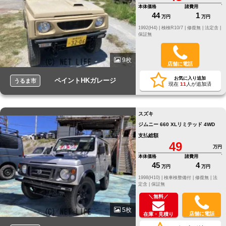
本体価格
諸費用
44
1
万円
万円
1992(H4) |
検検R10/7 |
修復無 |
法定含 |
保証無
9枚
店舗に電話
お気に入り追加
ペイントHKガレージ
うるま市
現在
11
人が追加済
スズキ
ジムニー 660 XLリミテッド 4WD
支払総額
49
万円
本体価格
諸費用
45
4
万円
万円
1998(H10) |
検車検整備付 |
修復無 |
法
定含 |
保証無
＼無料／
5枚
店舗に電話
在庫・見積り