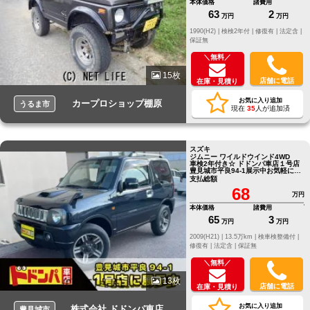
本体価格
諸費用
63
2
万円
万円
1990(H2) |
検検2年付 |
修復有 |
法定含 |
保証無
＼無料／
15枚
店舗に電話
在庫・見積り
お気に入り追加
カープロショップ棚原
うるま市
現在
35
人が追加済
スズキ
ジムニー ワイルドウインド4WD
車検2年付き☆ ドドンパ車店１号店
豊見城市平良94-1展示中お気軽にお
問い合わせください。
支払総額
68
万円
本体価格
諸費用
65
3
万円
万円
2009(H21) |
13.5万km |
検車検整備付 |
修復有 |
法定含 |
保証無
＼無料／
13枚
店舗に電話
在庫・見積り
お気に入り追加
株式会社 ドドンパ車店
豊見城市