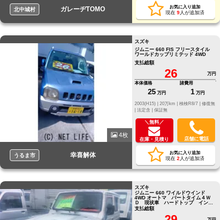
お気に入り追加
ガレーヂTOMO
北中城村
現在
9
人が追加済
スズキ
ジムニー 660 FIS フリースタイル
ワールドカップリミテッド 4WD
支払総額
26
万円
本体価格
諸費用
25
1
万円
万円
2003(H15) |
20万km |
検検R8/7 |
修復無
|
法定含 |
保証無
＼無料／
4枚
店舗に電話
在庫・見積り
お気に入り追加
幸喜解体
うるま市
現在
2
人が追加済
スズキ
ジムニー 660 ワイルドウインド
4WD オートマ パートタイム４Ｗ
Ｄ 現状車 ハードトップ インタ
ークーラーターボ
支払総額
29
万円