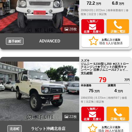
72.2
6.8
万円
万円
2008(H20) |
20万km |
検車検整備付 |
修
復無 |
法定含 |
保証無
＼無料／
28枚
店舗に電話
在庫・見積り
お気に入り追加
ADVANCED
嘉手納町
現在
1
人が追加済
スズキ
ジムニー SJ30型 LJ50 ★2ストロー
クエンジン!!★ラビットの販売キャ
ンペーン 旧車ジムニーJ12フェイス
車検R8年7月まで
支払総額
79
万円
本体価格
諸費用
75
4
万円
万円
1984(S59) |
8.3万km |
検検R8/7 |
修復
有 |
法定無 |
保証無
＼無料／
22枚
店舗に電話
在庫・見積り
お気に入り追加
ラビット沖縄北谷店
北谷町
現在
24
人が追加済