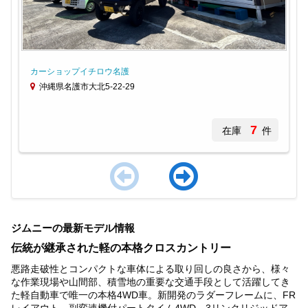
カーショップイチロウ名護
沖縄県名護市大北5-22-29
7
在庫
件
Item
1
ジムニーの最新モデル情報
of
4
伝統が継承された軽の本格クロスカントリー
悪路走破性とコンパクトな車体による取り回しの良さから、様々
な作業現場や山間部、積雪地の重要な交通手段として活躍してき
た軽自動車で唯一の本格4WD車。新開発のラダーフレームに、FR
レイアウト、副変速機付パートタイム4WD、3リンクリジッドア