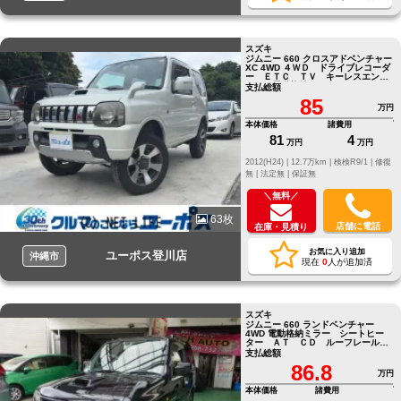
スズキ
ジムニー 660 クロスアドベンチャー
XC 4WD ４ＷＤ ドライブレコーダ
ー ＥＴＣ ＴＶ キーレスエント
リー 電動格納ミラー シートヒー
支払総額
ター ＭＴ
85
万円
本体価格
諸費用
81
4
万円
万円
2012(H24) |
12.7万km |
検検R9/1 |
修復
無 |
法定無 |
保証無
＼無料／
63枚
店舗に電話
在庫・見積り
お気に入り追加
ユーポス登川店
沖縄市
現在
0
人が追加済
スズキ
ジムニー 660 ランドベンチャー
4WD 電動格納ミラー シートヒー
ター ＡＴ ＣＤ ルーフレール
アルミホイール エアコン
支払総額
86.8
万円
本体価格
諸費用