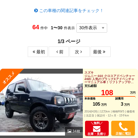
この車種の関連記事をチェック！
64
1〜30
件中
件表示
1/3 ページ
最初
前
次
最後
オススメ
スズキ
ジムニー 660 クロスアドベンチャー
4WD 人気のブラックXアドベンチャ
ーマニュアル車！リフトアップやツ
イーターなど、音にも走りにも拘っ
支払総額
たジムニ
108
万円
本体価格
諸費用
105
3
万円
万円
2014(H26) |
12万km |
検検R9/5 |
修復有
|
法定含 |
保証付・12ヶ月・15千km
＼無料／
34枚
店舗に電話
在庫・見積り