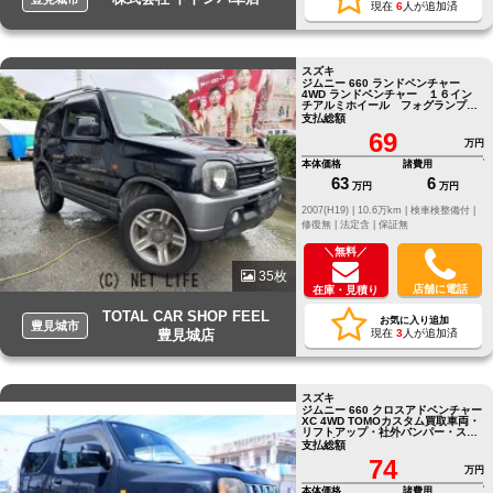
現在
6
人が追加済
スズキ
ジムニー 660 ランドベンチャー
4WD ランドベンチャー １６イン
チアルミホイール フォグランプ
ＣＤ再生可 ＦＭトランスミッタ
支払総額
ー
69
万円
本体価格
諸費用
63
6
万円
万円
2007(H19) |
10.6万km |
検車検整備付 |
修復無 |
法定含 |
保証無
＼無料／
35枚
店舗に電話
在庫・見積り
TOTAL CAR SHOP FEEL
お気に入り追加
豊見城市
豊見城店
現在
3
人が追加済
スズキ
ジムニー 660 クロスアドベンチャー
XC 4WD TOMOカスタム買取車両・
リフトアップ・社外バンパー・スキ
ッドプレート・社外アルミ・
支払総額
74
万円
本体価格
諸費用