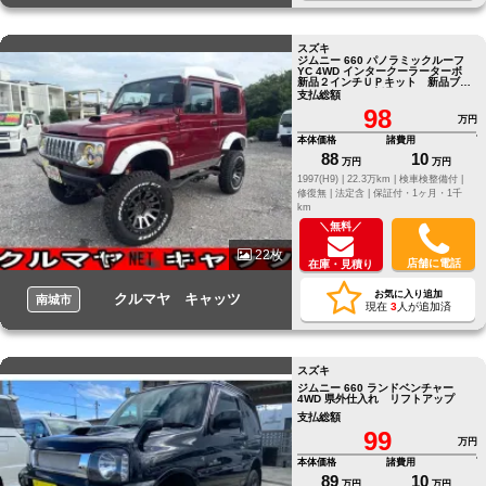
スズキ
ジムニー 660 パノラミックルーフ
YC 4WD インタークーラーターボ
新品２インチＵＰキット 新品ブリ
ッドセミバケ 新品１６インチタイ
支払総額
ヤアルミセッ
98
万円
本体価格
諸費用
88
10
万円
万円
1997(H9) |
22.3万km |
検車検整備付 |
修復無 |
法定含 |
保証付・1ヶ月・1千
km
＼無料／
22枚
店舗に電話
在庫・見積り
お気に入り追加
クルマヤ キャッツ
南城市
現在
3
人が追加済
スズキ
ジムニー 660 ランドベンチャー
4WD 県外仕入れ リフトアップ
支払総額
99
万円
本体価格
諸費用
89
10
万円
万円