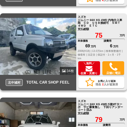
現在
6
人が追加済
スズキ
ジムニー 660 XG 4WD 内地仕入車
両 ＣＤ ＵＳＢ接続可 ５ＭＴ
４ＷＤ ＥＴＣ
支払総額
75
万円
本体価格
諸費用
69
6
万円
万円
2006(H18) |
13.0万km |
検車検整備付 |
修復有 |
法定含 |
保証付・1ヶ月・1千
km
＼無料／
34枚
店舗に電話
在庫・見積り
お気に入り追加
TOTAL CAR SHOP FEEL
北中城村
現在
2
人が追加済
スズキ
ジムニー 660 XG 4WD 5速MTター
ボ サビ腐食無し 下回りアンダー
コート済み
支払総額
79
万円
本体価格
諸費用