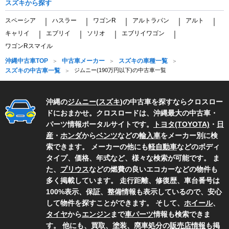
スズキから探す
スペーシア
ハスラー
ワゴンR
アルトラパン
アルト
｜
｜
｜
｜
｜
キャリイ
エブリイ
ソリオ
エブリイワゴン
｜
｜
｜
｜
ワゴンRスマイル
沖縄中古車TOP
中古車メーカー
スズキの車種一覧
スズキの中古車一覧
ジムニー(190万円以下)の中古車一覧
沖縄の
ジムニー
(
スズキ
)の中古車を探すならクロスロー
ドにおまかせ。クロスロードは、沖縄最大の中古車・
パーツ情報ポータルサイトです。
トヨタ(TOYOTA)
・
日
産
・
ホンダ
から
ベンツ
などの
輸入車
をメーカー別に検
索できます。 メーカーの他にも
軽自動車
などのボディ
タイプ、価格、年式など、様々な検索が可能です。 ま
た、
プリウス
などの燃費の良いエコカーなどの物件も
多く掲載しています。 走行距離、修復歴、車台番号は
100%表示、保証、整備情報も表示しているので、安心
して物件を探すことができます。 そして、
ホイール
、
タイヤ
から
エンジン
まで
車パーツ
情報も検索できま
す。 他にも、買取、塗装、廃車処分の
販売店情報
も掲