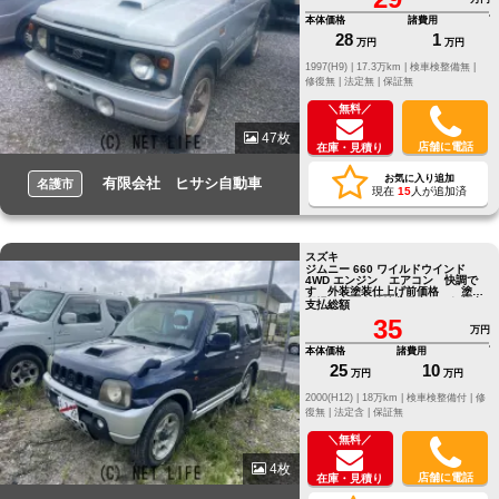
本体価格
諸費用
28
1
万円
万円
1997(H9) |
17.3万km |
検車検整備無 |
修復無 |
法定無 |
保証無
＼無料／
47枚
店舗に電話
在庫・見積り
お気に入り追加
有限会社 ヒサシ自動車
名護市
現在
15
人が追加済
スズキ
ジムニー 660 ワイルドウインド
4WD エンジン エアコン 快調で
す 外装塗装仕上げ前価格 塗装
工場が空き次第塗装予定 価格変
支払総額
更
35
万円
本体価格
諸費用
25
10
万円
万円
2000(H12) |
18万km |
検車検整備付 |
修
復無 |
法定含 |
保証無
＼無料／
4枚
店舗に電話
在庫・見積り