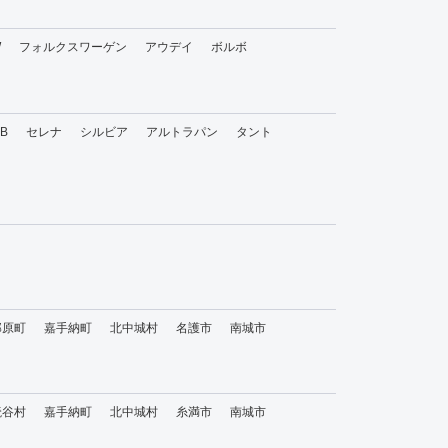
W
フォルクスワーゲン
アウデイ
ボルボ
bB
セレナ
シルビア
アルトラパン
タント
那原町
嘉手納町
北中城村
名護市
南城市
読谷村
嘉手納町
北中城村
糸満市
南城市