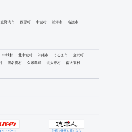
宜野湾市
西原町
中城村
浦添市
名護市
中城村
北中城村
沖縄市
うるま市
金武町
村
渡名喜村
久米島町
北大東村
南大東村
イク・パーツ
沖縄で仕事を探すなら