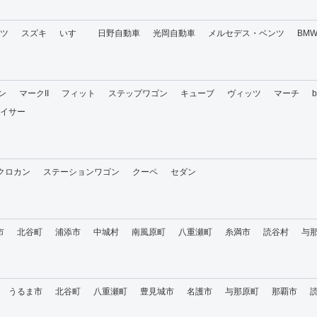
ツ
スズキ
いすゞ
日野自動車
光岡自動車
メルセデス・ベンツ
BM
ン
マークII
フィット
ステップワゴン
キューブ
ヴィッツ
マーチ
イサー
・クロカン
ステーションワゴン
クーペ
セダン
市
北谷町
浦添市
中城村
南風原町
八重瀬町
糸満市
読谷村
与
うるま市
北谷町
八重瀬町
豊見城市
名護市
与那原町
那覇市