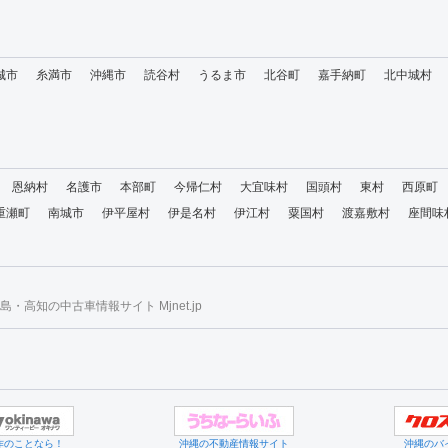
城市
糸満市
沖縄市
読谷村
うるま市
北谷町
嘉手納町
北中城村
恩納村
名護市
本部町
今帰仁村
大宜味村
国頭村
東村
西原町
重瀬町
南城市
伊平屋村
伊是名村
伊江村
粟国村
渡嘉敷村
座間味
・高知の中古車情報サイト Mjnet.jp
作のことなら！
沖縄の不動産情報サイト
沖縄のバ