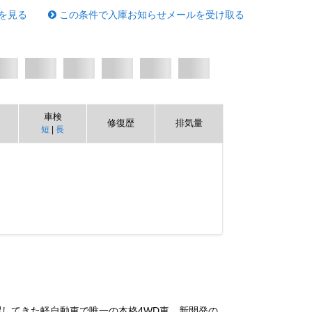
を見る
この条件で入庫お知らせメールを受け取る
車検
修復歴
排気量
短
|
長
してきた軽自動車で唯一の本格4WD車。新開発の