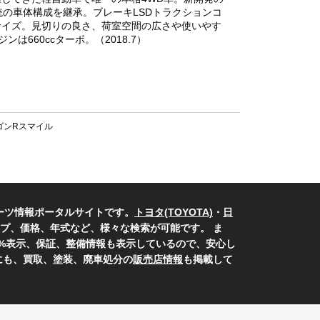
統の車体構成を継承。ブレーキLSDトラクションコ
サイズ。見切りの良さ、荷室空間の広さや使いやす
60ccターボ。（2018.7）
ゴンRスマイル
ーツ情報ポータルサイトです。
トヨタ(TOYOTA)
・
日
プ、価格、年式など、様々な検索が可能です。 ま
0%表示、保証、整備情報も表示しているので、安心し
にも、買取、塗装、廃車処分の
販売店情報
も掲載して