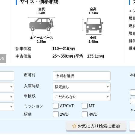
サイズ・価格相場
全長
全高
エ
3.4m
1.73m
燃
燃
燃
ホイールベース
全幅
排
2.25m
1.48m
乗
新車価格
110〜216
万円
中古価格
25〜350
(平均 135.1
)
万円
万円
見る
市町村
本
市町村選択
入庫時期
車検残
ミッション
AT/CVT
MT
キ
駆動
2WD
4WD
お気に入り検索に追加