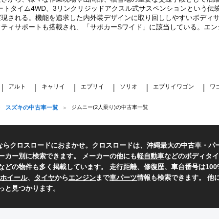
ートタイム4WD、3リンクリジッドアクスル式サスペンションという伝
実現される。機能を追求した内外装デザインに取り回ししやすいボディ
ィサポートも搭載され、「サポカーSワイド」に該当している。エンジンは6
アルト
キャリイ
エブリイ
ソリオ
エブリイワゴン
ワ
｜
｜
｜
｜
｜
｜
スズキの中古車一覧
ジムニー(2人乗り)の中古車一覧
ならクロスロードにおまかせ。クロスロードは、沖縄最大の中古車・パ
ーカー別に検索できます。 メーカーの他にも
軽自動車
などのボディタイ
などの物件も多く掲載しています。 走行距離、修復歴、車台番号は10
ホイール
、
タイヤ
から
エンジン
まで
車パーツ
情報も検索できます。 他
っと見つかります。