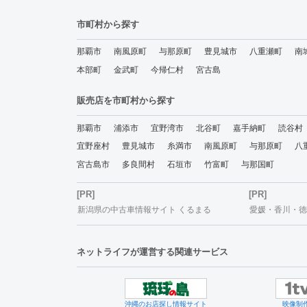
市町村から探す
那覇市
南風原町
与那原町
豊見城市
八重瀬町
南
本部町
金武町
今帰仁村
宮古島
販売店を市町村から探す
那覇市
浦添市
宜野湾市
北谷町
嘉手納町
読谷村
宜野座村
豊見城市
糸満市
南風原町
与那原町
八
宮古島市
多良間村
石垣市
竹富町
与那国町
[PR]
[PR]
新潟県の中古車情報サイト くるまる
愛媛・香川・徳島
ネットライフが運営する関連サービス
沖縄のお店探し情報サイト
映像制