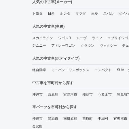
人気の中古車(メーカー)
トヨタ
日産
ホンダ
マツダ
三菱
スバル
ダイハ
人気の中古車(車種)
スカイライン
ワゴンR
ムーヴ
ライフ
エブリイワゴ
ジムニー
アトレーワゴン
クラウン
ヴォクシー
チェ
人気の中古車(ボディタイプ)
軽自動車
ミニバン・ワンボックス
コンパクト
SUV
中古車を市町村から探す
沖縄市
西原町
宜野湾市
那覇市
うるま市
豊見城
車パーツを市町村から探す
沖縄市
浦添市
南風原町
西原町
中城村
宜野湾市
金武町