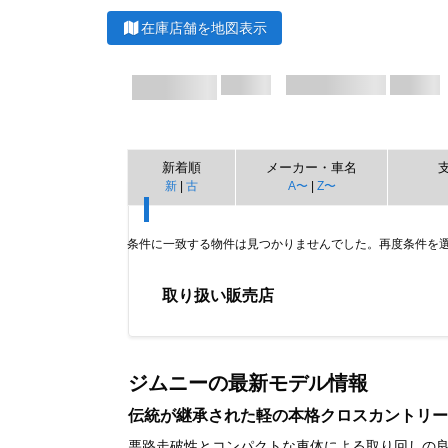
在庫店舗を地図表示
新着順
メーカー・車名
新
|
古
A〜
|
Z〜
条件に一致する物件は見つかりませんでした。再度条件を
取り扱い販売店
Item
1
of
ジムニーの最新モデル情報
0
伝統が継承された軽の本格クロスカントリー
悪路走破性とコンパクトな車体による取り回しの良