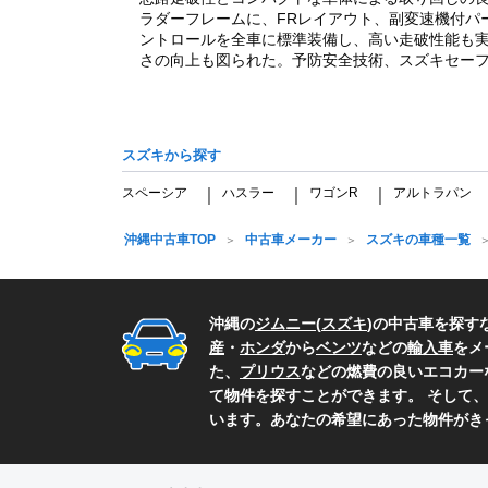
ラダーフレームに、FRレイアウト、副変速機付パ
ントロールを全車に標準装備し、高い走破性能も
さの向上も図られた。予防安全技術、スズキセーフテ
スズキから探す
スペーシア
ハスラー
ワゴンR
アルトラパン
｜
｜
｜
沖縄中古車TOP
中古車メーカー
スズキの車種一覧
沖縄の
ジムニー
(
スズキ
)の中古車を探す
産
・
ホンダ
から
ベンツ
などの
輸入車
をメ
た、
プリウス
などの燃費の良いエコカー
て物件を探すことができます。 そして、
います。あなたの希望にあった物件がき