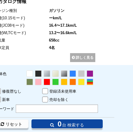
カタログ情報
ンジン種別
ガソリン
費
(10.15モード)
ーkm/L
費
(JC08モード)
16.4〜17.1km/L
費
(WLTCモード)
13.2〜16.6km/L
気量
658cc
車定員
4名
詳しく見る
体色
修復歴なし
登録済未使用車
新車
売却を除く
ーワード
0
リセット
台 検索する