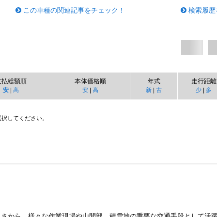
この車種の関連記事をチェック！
検索履歴
支払総額順
本体価格順
年式
走行距離
安
|
高
安
|
高
新
|
古
少
|
多
選択してください。
さから、様々な作業現場や山間部、積雪地の重要な交通手段として活躍