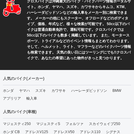
クロスバイクは沖縄最大のバイク・バイクパーツ情報ポータルサ
ジャッキー北谷の『あぶ
2026年3月(2)
イト。ホンダ、ヤマハ、スズキ、カワサキからキムコ、KTM、
ら』売ります！ (1)
2026年2月(2)
ハーレーダビッドソンなどの輸入車をメーカー別に検索できま
す。 メーカーの他にもスクーター、オフロードなどのボディタ
それでも道は続くのだ！(4)
2026年1月(2)
イプ、価格、年式など、様々な検索が可能です。 50cc以下のバ
のりもの好きが集まるカフ
イクは普通自動車免許で、運転可能です。クロスバイクでは
2025年12月(2)
50cc以下のバイクも数多く掲載しています。 また、モータース
ェ(5)
ポーツ、トライアルなどのイベント情報もまとめてわかります。
2025年11月(2)
バイクジムカーナ(27)
そして、ヘルメット、ライト、マフラーなどのバイクパーツ情報
2025年10月(6)
も検索できます。 天気の良い日にはツーリングにでも!!クロスバ
バイクレーサー仲村瑛冬参
イクで、あなたの希望にあった物件がきっと見つかります。
2025年9月(1)
戦雑記(5)
2025年8月(2)
昭和モータース(2)
人気のバイク(メーカー)
2025年7月(1)
沖縄スズキ インフォメー
ホンダ
ヤマハ
スズキ
カワサキ
ハーレーダビッドソン
BMW
2025年6月(2)
ション(1)
アプリリア
輸入車
2025年5月(3)
沖縄トライアル(26)
2025年4月(1)
人気のバイク(車種)
2025年3月(2)
マジェスティ250
マジェスティS
フォルツァ
スカイウェイブ250
2025年2月(2)
ホンダ CB
アドレスV125
アドレスV50
アドレス110
シグナス