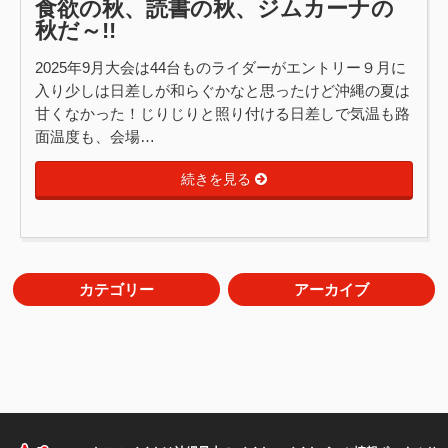
食欲の秋、読書の秋、ジムカーナの
秋だ～!!
2025年9月大会は44台ものライダーがエントリー９月に
入り少しは日差しが和らぐかなと思ったけど沖縄の夏は
甘くなかった！じりじりと照り付ける日差しで気温も路
面温度も、会場…
続きを見る
カテゴリー
アーカイブ
S-1GP OKINAWA(2)
2026年8月(1)
カロカメラ(7)
2026年7月(3)
クロススポーツ(6)
2026年6月(2)
クロスロード探検隊(24)
2026年4月(2)