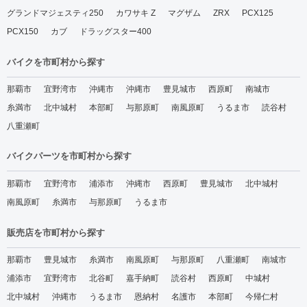
グランドマジェスティ250
カワサキ Z
マグザム
ZRX
PCX125
2025年1月(2)
PCX150
カブ
ドラッグスター400
2024年12月(2)
バイクを市町村から探す
2024年11月(3)
2024年10月(5)
那覇市
宜野湾市
沖縄市
沖縄市
豊見城市
西原町
南城市
2024年9月(5)
糸満市
北中城村
本部町
与那原町
南風原町
うるま市
読谷村
八重瀬町
2024年8月(5)
バイクパーツを市町村から探す
那覇市
宜野湾市
浦添市
沖縄市
西原町
豊見城市
北中城村
南風原町
糸満市
与那原町
うるま市
販売店を市町村から探す
那覇市
豊見城市
糸満市
南風原町
与那原町
八重瀬町
南城市
浦添市
宜野湾市
北谷町
嘉手納町
読谷村
西原町
中城村
北中城村
沖縄市
うるま市
恩納村
名護市
本部町
今帰仁村