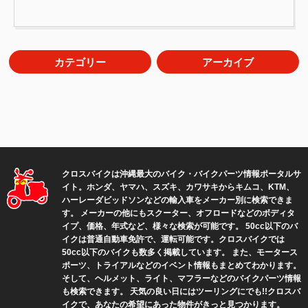
カテゴリー
アーカイブ
S-1GP OKINAWA(2)
2026年8月(1)
カロカメラ(7)
2026年7月(3)
クロススポーツ(6)
2026年6月(2)
クロスロード探検隊(24)
2026年4月(2)
クロスバイクは沖縄最大のバイク・バイクパーツ情報ポータルサ
ジャッキー北谷の『あぶ
2026年3月(2)
イト。ホンダ、ヤマハ、スズキ、カワサキからキムコ、KTM、
ら』売ります！ (1)
2026年2月(2)
ハーレーダビッドソンなどの輸入車をメーカー別に検索できま
す。 メーカーの他にもスクーター、オフロードなどのボディタ
それでも道は続くのだ！(4)
2026年1月(2)
イプ、価格、年式など、様々な検索が可能です。 50cc以下のバ
のりもの好きが集まるカフ
イクは普通自動車免許で、運転可能です。クロスバイクでは
2025年12月(2)
50cc以下のバイクも数多く掲載しています。 また、モータース
ェ(5)
ポーツ、トライアルなどのイベント情報もまとめてわかります。
2025年11月(2)
バイクジムカーナ(27)
そして、ヘルメット、ライト、マフラーなどのバイクパーツ情報
2025年10月(6)
も検索できます。 天気の良い日にはツーリングにでも!!クロスバ
バイクレーサー仲村瑛冬参
イクで、あなたの希望にあった物件がきっと見つかります。