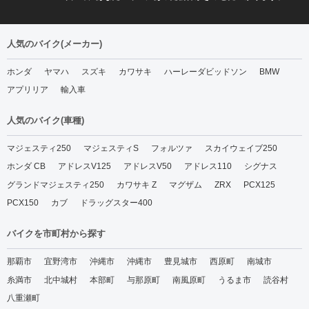
2025年9月(1)
戦雑記(5)
2025年8月(2)
昭和モータース(2)
人気のバイク(メーカー)
2025年7月(1)
沖縄スズキ インフォメー
ホンダ
ヤマハ
スズキ
カワサキ
ハーレーダビッドソン
BMW
2025年6月(2)
ション(1)
アプリリア
輸入車
2025年5月(3)
沖縄トライアル(26)
2025年4月(1)
人気のバイク(車種)
2025年3月(2)
マジェスティ250
マジェスティS
フォルツァ
スカイウェイブ250
2025年2月(2)
ホンダ CB
アドレスV125
アドレスV50
アドレス110
シグナス
グランドマジェスティ250
カワサキ Z
マグザム
ZRX
PCX125
2025年1月(2)
PCX150
カブ
ドラッグスター400
2024年12月(2)
バイクを市町村から探す
2024年11月(3)
2024年10月(5)
那覇市
宜野湾市
沖縄市
沖縄市
豊見城市
西原町
南城市
2024年9月(5)
糸満市
北中城村
本部町
与那原町
南風原町
うるま市
読谷村
八重瀬町
2024年8月(5)