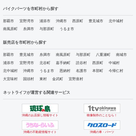
バイクパーツを市町村から探す
那覇市
宜野湾市
浦添市
沖縄市
西原町
豊見城市
北中城村
南風原町
糸満市
与那原町
うるま市
販売店を市町村から探す
那覇市
豊見城市
糸満市
南風原町
与那原町
八重瀬町
南城市
浦添市
宜野湾市
北谷町
嘉手納町
読谷村
西原町
中城村
北中城村
沖縄市
うるま市
恩納村
名護市
本部町
今帰仁村
大宜味村
国頭村
東村
金武町
宜野座村
ネットライフが運営する関連サービス
沖縄のお店探し情報サイト
映像制作のことなら！
沖縄の不動産情報サイト
沖縄の車・パーツ