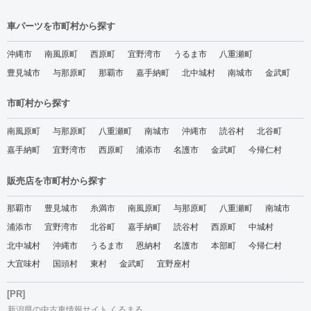
車パーツを市町村から探す
沖縄市
南風原町
西原町
宜野湾市
うるま市
八重瀬町
豊見城市
与那原町
那覇市
嘉手納町
北中城村
南城市
金武町
市町村から探す
南風原町
与那原町
八重瀬町
南城市
沖縄市
読谷村
北谷町
嘉手納町
宜野湾市
西原町
浦添市
名護市
金武町
今帰仁村
販売店を市町村から探す
那覇市
豊見城市
糸満市
南風原町
与那原町
八重瀬町
南城市
浦添市
宜野湾市
北谷町
嘉手納町
読谷村
西原町
中城村
北中城村
沖縄市
うるま市
恩納村
名護市
本部町
今帰仁村
大宜味村
国頭村
東村
金武町
宜野座村
[PR]
新潟県の中古車情報サイト くるまる