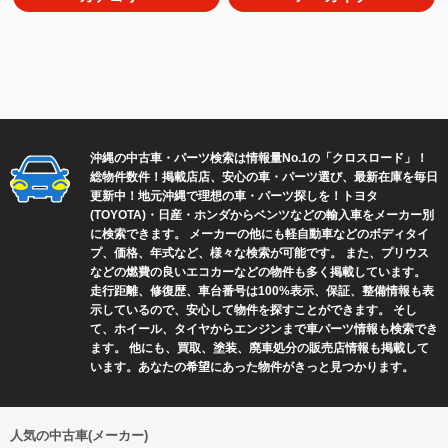
S-1GP OKINAWA(2)
2026年7月(3)
カロカメラ(7)
2026年6月(2)
クロススポーツ(6)
2026年4月(2)
クロスロード探検隊(24)
2026年3月(2)
沖縄の中古車・パーツ検索は情報量No.1の「クロスロード」！
ジャッキー北谷の『あぶ
2026年2月(2)
総物件数
件！掲載店
店、安心の車・パーツ選び、最新在庫を毎日
ら』売ります！ (1)
2026年1月(2)
更新中！地元沖縄で理想の車・パーツ探しを！トヨタ
(TOYOTA)・日産・ホンダからベンツなどの輸入車をメーカー別
それでも道は続くのだ！(4)
2025年12月(2)
に検索できます。 メーカーの他にも軽自動車などのボディタイ
のりもの好きが集まるカフ
プ、価格、年式など、様々な検索が可能です。 また、プリウス
2025年11月(2)
などの燃費の良いエコカーなどの物件も多く掲載しています。
ェ(5)
走行距離、修復歴、車台番号は100%表示、保証、整備情報も表
2025年10月(6)
バイクジムカーナ(27)
示しているので、安心して物件を探すことができます。 そし
2025年9月(1)
て、ホイール、タイヤからエンジンまで車パーツ情報も検索でき
バイクレーサー仲村瑛冬参
ます。 他にも、買取、塗装、廃車処分の販売店情報も掲載して
2025年8月(2)
います。あなたの希望にあった物件がきっと見つかります。
戦雑記(5)
2025年7月(1)
昭和モータース(2)
2025年6月(2)
沖縄スズキ インフォメー
人気の中古車(メーカー)