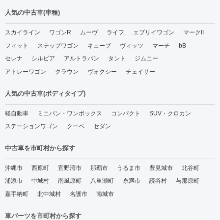
人気の中古車(車種)
スカイライン
ワゴンR
ムーヴ
ライフ
エブリイワゴン
マークII
フィット
ステップワゴン
キューブ
ヴィッツ
マーチ
bB
セレナ
シルビア
アルトラパン
タント
ジムニー
アトレーワゴン
クラウン
ヴォクシー
チェイサー
人気の中古車(ボディタイプ)
軽自動車
ミニバン・ワンボックス
コンパクト
SUV・クロカン
ステーションワゴン
クーペ
セダン
中古車を市町村から探す
沖縄市
西原町
宜野湾市
那覇市
うるま市
豊見城市
北谷町
浦添市
中城村
南風原町
八重瀬町
糸満市
読谷村
与那原町
嘉手納町
北中城村
名護市
南城市
車パーツを市町村から探す