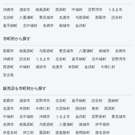
沖縄市
浦添市
南風原町
西原町
中城村
宜野湾市
うるま市
北谷町
八重瀬町
豊見城市
名護市
与那原町
那覇市
読谷村
嘉手納町
北中城村
糸満市
南城市
金武町
市町村から探す
那覇市
南風原町
与那原町
豊見城市
八重瀬町
南城市
糸満市
沖縄市
読谷村
うるま市
北谷町
嘉手納町
北中城村
宜野湾市
西原町
中城村
浦添市
名護市
本部町
金武町
今帰仁村
宮古島
販売店を市町村から探す
那覇市
浦添市
宜野湾市
北谷町
嘉手納町
読谷村
恩納村
名護市
本部町
今帰仁村
大宜味村
国頭村
東村
西原町
中城村
北中城村
沖縄市
うるま市
金武町
宜野座村
豊見城市
糸満市
南風原町
与那原町
八重瀬町
南城市
伊平屋村
伊是名村
伊江村
粟国村
渡嘉敷村
座間味村
渡名喜村