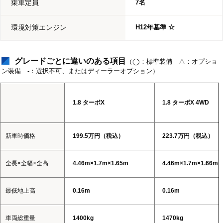
乗車定員
7名
環境対策エンジン
H12年基準 ☆
グレードごとに違いのある項目
（◯：標準装備 △：オプショ
ン装備 -：選択不可、またはディーラーオプション）
1.8 ターボX
1.8 ターボX 4WD
新車時価格
199.5万円（税込）
223.7万円（税込）
全長×全幅×全高
4.46m×1.7m×1.65m
4.46m×1.7m×1.66m
最低地上高
0.16m
0.16m
車両総重量
1400kg
1470kg