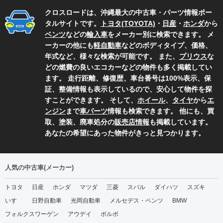
クロスロードは、沖縄最大の中古車・パーツ情報ポー
タルサイトです。
トヨタ(TOYOTA)
・
日産
・
ホンダ
から
ベンツ
などの
輸入車
をメーカー別に検索できます。 メ
ーカーの他にも
軽自動車
などのボディタイプ、価格、
年式など、様々な検索が可能です。 また、
プリウス
な
どの燃費の良いエコカーなどの物件も多く掲載してい
ます。 走行距離、修復歴、車台番号は100%表示、保
証、整備情報も表示しているので、安心して物件を探
すことができます。 そして、
ホイール
、
タイヤ
から
エ
ンジン
まで
車パーツ
情報も検索できます。 他にも、買
取、塗装、廃車処分の
販売店情報
も掲載しています。
あなたの希望にあった物件がきっと見つかります。
人気の中古車(メーカー)
トヨタ
日産
ホンダ
マツダ
三菱
スバル
ダイハツ
スズキ
いすゞ
日野自動車
光岡自動車
メルセデス・ベンツ
BMW
フォルクスワーゲン
アウデイ
ボルボ