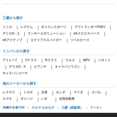
三菱から探す
ミニカ
レグナム
ギャランスポーツ
アウトランダーPHEV
｜
｜
｜
｜
デリカD：2
ランサーエボリューション
eKクロススペース
｜
｜
｜
eKアクティブ
エクリプススパイダー
リベロカーゴ
｜
｜
ミニバンから探す
アトレー7
Vクラス
Rクラス
ラルゴ
MPV
バネット
｜
｜
｜
｜
｜
デリカD：5
ビアンテ
キャラバンワゴン
｜
｜
｜
｜
キャラバンコーチ
他のメーカーから探す
レクサス
トヨタ
日産
ホンダ
マツダ
スバル
｜
｜
｜
｜
｜
｜
スズキ
ダイハツ
いすゞ
光岡自動車
｜
｜
｜
沖縄中古車TOP
クルマ カタログ
三菱（絶版車）
ディオン