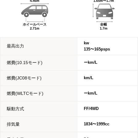
4.46m
1.65m〜1.7m
ホイールベース
全幅
2.71m
1.7m
kw
最高出力
135〜165psps
燃費(10.15モード)
ーkm/L
燃費(JC08モード)
km/L
燃費(WLTCモード)
ーkm/L
駆動方式
FF/4WD
排気量
1834〜1999cc