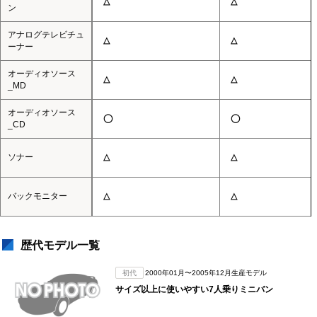
△
△
ン
アナログテレビチュ
△
△
ーナー
オーディオソース
△
△
_MD
オーディオソース
◯
◯
_CD
ソナー
△
△
バックモニター
△
△
歴代モデル一覧
初代
2000年01月〜2005年12月生産モデル
サイズ以上に使いやすい7人乗りミニバン