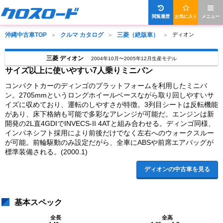
閲覧履歴
お気に入り
メニュー
沖縄中古車TOP
クルマ カタログ
三菱（絶版車）
ディオン
三菱 ディオン
2004年10月〜2005年12月生産モデル
サイズ以上に使いやすい7人乗りミニバン
コンパクトカーのディンゴのプラットフォームを利用したミニバ
ン。2705mmというロングホイールベースながら取り回しやすいサ
イズに収めており、運転のしやすさが特徴。3列目シートは反転機能
があり、床下格納も可能で多彩なアレンジが可能だ。エンジンは新
開発の2L直4GDIでINVECS-II 4ATと組み合わせる。ディンゴ同様、
インパネシフト採用により前後だけでなく左右へのウォークスルー
が可能。前輪駆動のみ設定だがら、全車にABSや前席エアバッグが
標準装備される。(2000.1)
ディオンの中古車を見る
基本スペック
全長
全高