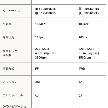
前：195/60R15
前：195/60R15
タイヤサイズ
後：195/60R15
後：195/60R15
排気量
1834cc
1834cc
最高出力
165ps
165ps
220（22.4）
220（22.4）
最大トルク
n・m（kg・m）
n・m（kg・m）
回転数
3500rpm
3500rpm
駆動方式
FF
4WD
ミッション
4AT
4AT
アルミホイール
◯
◯
DVDナビゲーショ