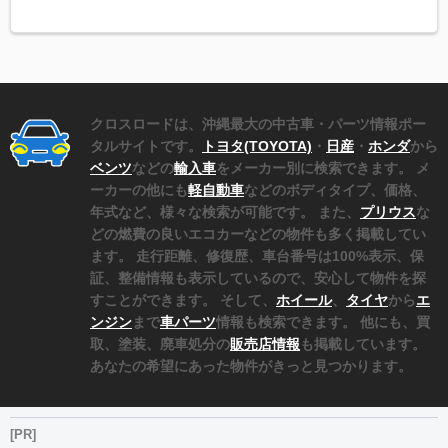
クロスロードは、沖縄最大の中古車・パーツ情報ポー
タルサイトです。
トヨタ(TOYOTA)
・
日産
・
ホンダ
から
ベンツ
などの
輸入車
をメーカー別に検索できます。 メ
ーカーの他にも
軽自動車
などのボディタイプ、価格、
年式など、様々な検索が可能です。 また、
プリウス
な
どの燃費の良いエコカーなどの物件も多く掲載してい
ます。 走行距離、修復歴、車台番号は100%表示、保
証、整備情報も表示しているので、安心して物件を探
すことができます。 そして、
ホイール
、
タイヤ
から
エ
ンジン
まで
車パーツ
情報も検索できます。 他にも、買
取、塗装、廃車処分の
販売店情報
も掲載しています。
あなたの希望にあった物件がきっと見つかります。
[PR]