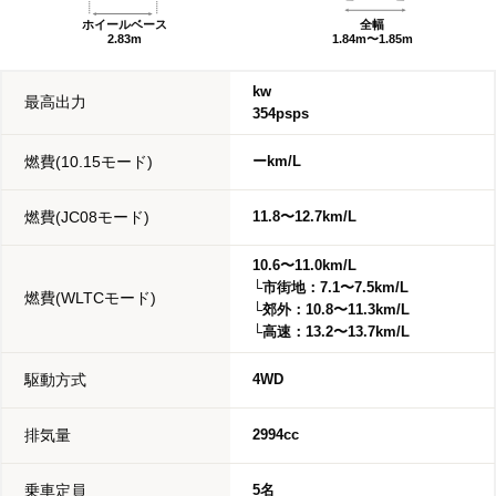
ホイールベース
全幅
2.83m
1.84m〜1.85m
kw
最高出力
354psps
燃費(10.15モード)
ーkm/L
燃費(JC08モード)
11.8〜12.7km/L
10.6〜11.0km/L
└市街地：7.1〜7.5km/L
燃費(WLTCモード)
└郊外：10.8〜11.3km/L
└高速：13.2〜13.7km/L
駆動方式
4WD
排気量
2994cc
乗車定員
5名