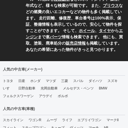
年式など、様々な検索が可能です。 また、
プリウス
な
どの燃費の良いエコカーなどの物件も多く掲載してい
ます。 走行距離、修復歴、車台番号は100%表示、保
証、整備情報も表示しているので、安心して物件を探
すことができます。 そして、
ホイール
、
タイヤ
から
エ
ンジン
まで
車パーツ
情報も検索できます。 他にも、買
取、塗装、廃車処分の
販売店情報
も掲載しています。
あなたの希望にあった物件がきっと見つかります。
人気の中古車(メーカー)
トヨタ
日産
ホンダ
マツダ
三菱
スバル
ダイハツ
スズキ
いすゞ
日野自動車
光岡自動車
メルセデス・ベンツ
BMW
フォルクスワーゲン
アウデイ
ボルボ
人気の中古車(車種)
スカイライン
ワゴンR
ムーヴ
ライフ
エブリイワゴン
マークII
フィット
ステップワゴン
キューブ
ヴィッツ
マーチ
bB