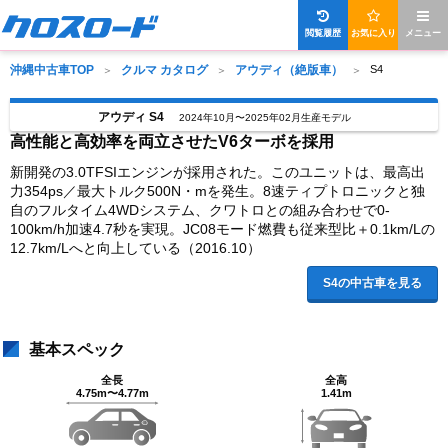
閲覧履歴
お気に入り
メニュー
沖縄中古車TOP
クルマ カタログ
アウディ（絶版車）
S4
アウディ S4
2024年10月〜2025年02月生産モデル
高性能と高効率を両立させたV6ターボを採用
新開発の3.0TFSIエンジンが採用された。このユニットは、最高出
力354ps／最大トルク500N・mを発生。8速ティプトロニックと独
自のフルタイム4WDシステム、クワトロとの組み合わせで0-
100km/h加速4.7秒を実現。JC08モード燃費も従来型比＋0.1km/Lの
12.7km/Lへと向上している（2016.10）
S4の中古車を見る
基本スペック
全長
全高
4.75m〜4.77m
1.41m