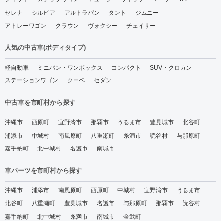
セレナ
シルビア
アルトラパン
タント
ジムニー
アトレーワゴン
クラウン
ヴォクシー
チェイサー
人気の中古車(ボディタイプ)
軽自動車
ミニバン・ワンボックス
コンパクト
SUV・クロカン
ステーションワゴン
クーペ
セダン
中古車を市町村から探す
沖縄市
西原町
宜野湾市
那覇市
うるま市
豊見城市
北谷町
浦添市
中城村
南風原町
八重瀬町
糸満市
読谷村
与那原町
嘉手納町
北中城村
名護市
南城市
車パーツを市町村から探す
沖縄市
浦添市
南風原町
西原町
中城村
宜野湾市
うるま市
北谷町
八重瀬町
豊見城市
名護市
与那原町
那覇市
読谷村
嘉手納町
北中城村
糸満市
南城市
金武町