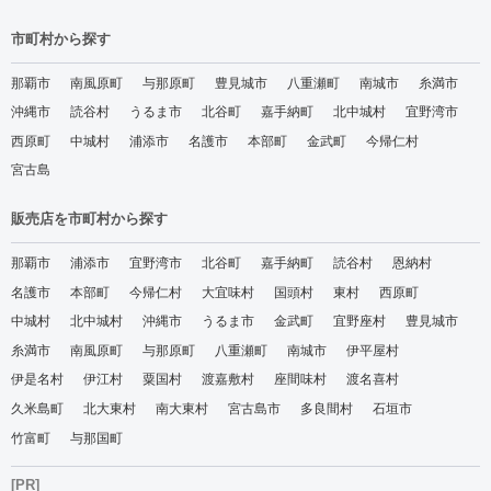
市町村から探す
那覇市
南風原町
与那原町
豊見城市
八重瀬町
南城市
糸満市
沖縄市
読谷村
うるま市
北谷町
嘉手納町
北中城村
宜野湾市
西原町
中城村
浦添市
名護市
本部町
金武町
今帰仁村
宮古島
販売店を市町村から探す
那覇市
浦添市
宜野湾市
北谷町
嘉手納町
読谷村
恩納村
名護市
本部町
今帰仁村
大宜味村
国頭村
東村
西原町
中城村
北中城村
沖縄市
うるま市
金武町
宜野座村
豊見城市
糸満市
南風原町
与那原町
八重瀬町
南城市
伊平屋村
伊是名村
伊江村
粟国村
渡嘉敷村
座間味村
渡名喜村
久米島町
北大東村
南大東村
宮古島市
多良間村
石垣市
竹富町
与那国町
[PR]