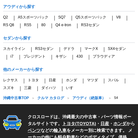
アウディから探す
Q2
A5スポーツバック
SQ7
Q5スポーツバック
V8
｜
｜
｜
｜
｜
RS Q8
RS5
80
Q4 e-tron
RS3セダン
｜
｜
｜
｜
セダンから探す
スカイライン
RS3セダン
デドラ
マークX
SX4セダン
｜
｜
｜
｜
i7
プレジデント
キザシ
430
プラウディア
｜
｜
｜
｜
｜
他のメーカーから探す
レクサス
トヨタ
日産
ホンダ
マツダ
スバル
｜
｜
｜
｜
｜
｜
スズキ
三菱
ダイハツ
いすゞ
｜
｜
｜
沖縄中古車TOP
クルマ カタログ
アウディ（絶版車）
S4
クロスロードは、沖縄最大の中古車・パーツ情報ポー
タルサイトです。
トヨタ(TOYOTA)
・
日産
・
ホンダ
から
ベンツ
などの
輸入車
をメーカー別に検索できます。 メ
ーカーの他にも
軽自動車
などのボディタイプ、価格、