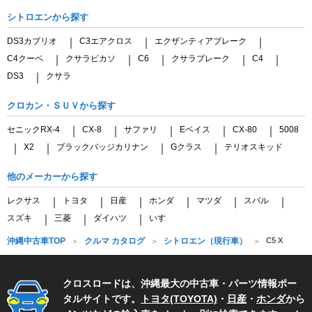
シトロエンから探す
DS3カブリオ
C3エアクロス
エクザンティアブレーク
｜
｜
｜
C4クーペ
クサラピカソ
C6
クサラブレーク
C4
｜
｜
｜
｜
｜
DS3
クサラ
｜
クロカン・ＳＵＶから探す
セニックRX-4
CX-8
サファリ
Eペイス
CX-80
5008
｜
｜
｜
｜
｜
X2
ブラックバッジカリナン
Gクラス
テリオスキッド
｜
｜
｜
｜
他のメーカーから探す
レクサス
トヨタ
日産
ホンダ
マツダ
スバル
｜
｜
｜
｜
｜
｜
スズキ
三菱
ダイハツ
いすゞ
｜
｜
｜
沖縄中古車TOP
クルマ カタログ
シトロエン（現行車）
C5 X
クロスロードは、沖縄最大の中古車・パーツ情報ポー
タルサイトです。
トヨタ(TOYOTA)
・
日産
・
ホンダ
から