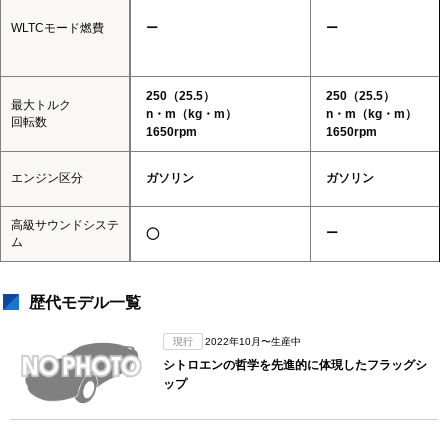
WLTCモード燃費
ー
ー
250（25.5）
250（25.5）
最大トルク
n・m（kg・m）
n・m（kg・m）
回転数
1650rpm
1650rpm
エンジン区分
ガソリン
ガソリン
高級サウンドシステ
◯
ー
ム
歴代モデル一覧
現行
2022年10月〜生産中
シトロエンの哲学を先進的に体現したフラッグシ
ップ