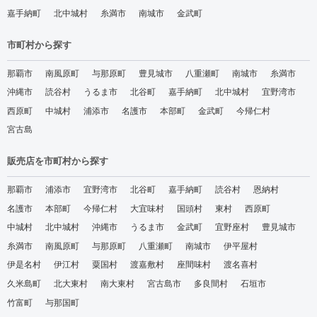
嘉手納町
北中城村
糸満市
南城市
金武町
市町村から探す
那覇市
南風原町
与那原町
豊見城市
八重瀬町
南城市
糸満市
沖縄市
読谷村
うるま市
北谷町
嘉手納町
北中城村
宜野湾市
西原町
中城村
浦添市
名護市
本部町
金武町
今帰仁村
宮古島
販売店を市町村から探す
那覇市
浦添市
宜野湾市
北谷町
嘉手納町
読谷村
恩納村
名護市
本部町
今帰仁村
大宜味村
国頭村
東村
西原町
中城村
北中城村
沖縄市
うるま市
金武町
宜野座村
豊見城市
糸満市
南風原町
与那原町
八重瀬町
南城市
伊平屋村
伊是名村
伊江村
粟国村
渡嘉敷村
座間味村
渡名喜村
久米島町
北大東村
南大東村
宮古島市
多良間村
石垣市
竹富町
与那国町