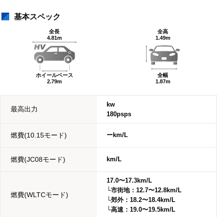
基本スペック
全長
全高
4.81m
1.49m
ホイールベース
全幅
2.79m
1.87m
kw
最高出力
180psps
燃費(10.15モード)
ーkm/L
燃費(JC08モード)
km/L
17.0〜17.3km/L
└市街地：12.7〜12.8km/L
燃費(WLTCモード)
└郊外：18.2〜18.4km/L
└高速：19.0〜19.5km/L