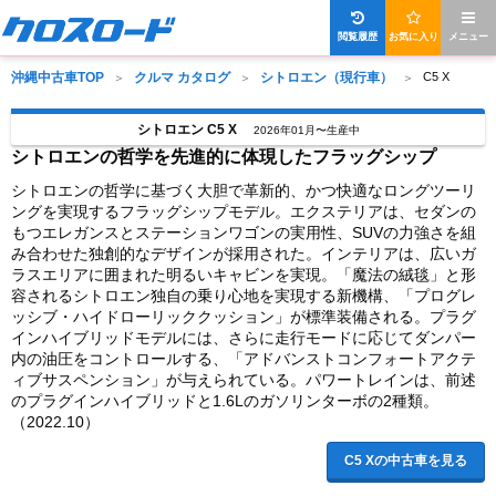
閲覧履歴
お気に入り
メニュー
沖縄中古車TOP
クルマ カタログ
シトロエン（現行車）
C5 X
シトロエン C5 X
2026年01月〜生産中
シトロエンの哲学を先進的に体現したフラッグシップ
シトロエンの哲学に基づく大胆で革新的、かつ快適なロングツーリ
ングを実現するフラッグシップモデル。エクステリアは、セダンの
もつエレガンスとステーションワゴンの実用性、SUVの力強さを組
み合わせた独創的なデザインが採用された。インテリアは、広いガ
ラスエリアに囲まれた明るいキャビンを実現。「魔法の絨毯」と形
容されるシトロエン独自の乗り心地を実現する新機構、「プログレ
ッシブ・ハイドローリッククッション」が標準装備される。プラグ
インハイブリッドモデルには、さらに走行モードに応じてダンパー
内の油圧をコントロールする、「アドバンストコンフォートアクテ
ィブサスペンション」が与えられている。パワートレインは、前述
のプラグインハイブリッドと1.6Lのガソリンターボの2種類。
（2022.10）
C5 Xの中古車を見る