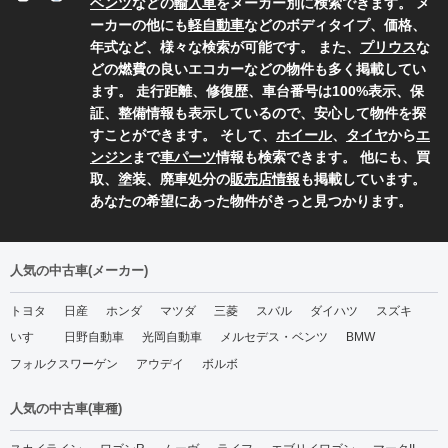
ベンツ
などの
輸入車
をメーカー別に検索できます。 メ
ーカーの他にも
軽自動車
などのボディタイプ、価格、
年式など、様々な検索が可能です。 また、
プリウス
な
どの燃費の良いエコカーなどの物件も多く掲載してい
ます。 走行距離、修復歴、車台番号は100%表示、保
証、整備情報も表示しているので、安心して物件を探
すことができます。 そして、
ホイール
、
タイヤ
から
エ
ンジン
まで
車パーツ
情報も検索できます。 他にも、買
取、塗装、廃車処分の
販売店情報
も掲載しています。
あなたの希望にあった物件がきっと見つかります。
人気の中古車(メーカー)
トヨタ
日産
ホンダ
マツダ
三菱
スバル
ダイハツ
スズキ
いすゞ
日野自動車
光岡自動車
メルセデス・ベンツ
BMW
フォルクスワーゲン
アウデイ
ボルボ
人気の中古車(車種)