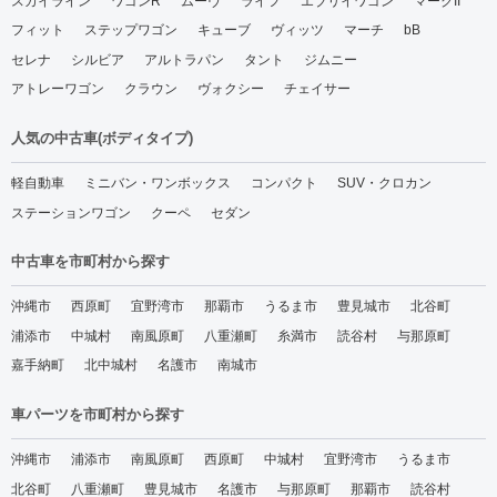
スカイライン
ワゴンR
ムーヴ
ライフ
エブリイワゴン
マークII
フィット
ステップワゴン
キューブ
ヴィッツ
マーチ
bB
セレナ
シルビア
アルトラパン
タント
ジムニー
アトレーワゴン
クラウン
ヴォクシー
チェイサー
人気の中古車(ボディタイプ)
軽自動車
ミニバン・ワンボックス
コンパクト
SUV・クロカン
ステーションワゴン
クーペ
セダン
中古車を市町村から探す
沖縄市
西原町
宜野湾市
那覇市
うるま市
豊見城市
北谷町
浦添市
中城村
南風原町
八重瀬町
糸満市
読谷村
与那原町
嘉手納町
北中城村
名護市
南城市
車パーツを市町村から探す
沖縄市
浦添市
南風原町
西原町
中城村
宜野湾市
うるま市
北谷町
八重瀬町
豊見城市
名護市
与那原町
那覇市
読谷村