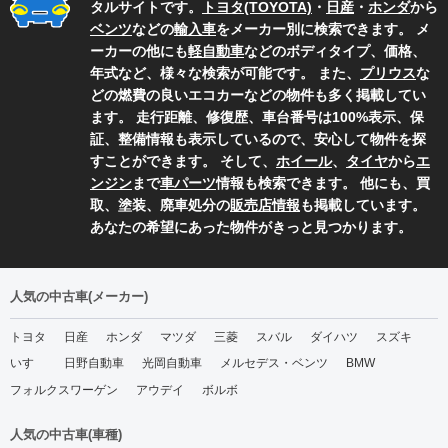
タルサイトです。
トヨタ(TOYOTA)
・
日産
・
ホンダ
から
ベンツ
などの
輸入車
をメーカー別に検索できます。 メ
ーカーの他にも
軽自動車
などのボディタイプ、価格、
年式など、様々な検索が可能です。 また、
プリウス
な
どの燃費の良いエコカーなどの物件も多く掲載してい
ます。 走行距離、修復歴、車台番号は100%表示、保
証、整備情報も表示しているので、安心して物件を探
すことができます。 そして、
ホイール
、
タイヤ
から
エ
ンジン
まで
車パーツ
情報も検索できます。 他にも、買
取、塗装、廃車処分の
販売店情報
も掲載しています。
あなたの希望にあった物件がきっと見つかります。
人気の中古車(メーカー)
トヨタ
日産
ホンダ
マツダ
三菱
スバル
ダイハツ
スズキ
いすゞ
日野自動車
光岡自動車
メルセデス・ベンツ
BMW
フォルクスワーゲン
アウデイ
ボルボ
人気の中古車(車種)