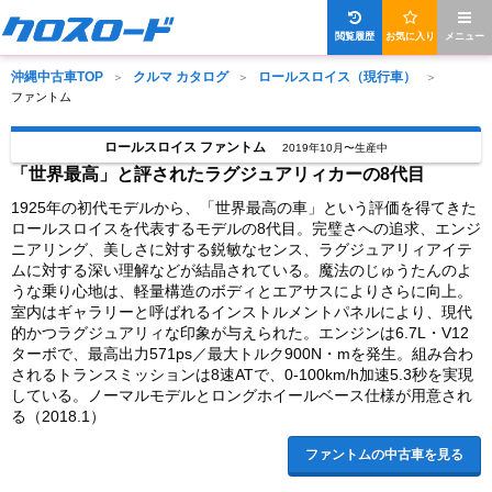
閲覧履歴
お気に入り
メニュー
沖縄中古車TOP
クルマ カタログ
ロールスロイス（現行車）
ファントム
ロールスロイス ファントム
2019年10月〜生産中
「世界最高」と評されたラグジュアリィカーの8代目
1925年の初代モデルから、「世界最高の車」という評価を得てきた
ロールスロイスを代表するモデルの8代目。完璧さへの追求、エンジ
ニアリング、美しさに対する鋭敏なセンス、ラグジュアリィアイテ
ムに対する深い理解などが結晶されている。魔法のじゅうたんのよ
うな乗り心地は、軽量構造のボディとエアサスによりさらに向上。
室内はギャラリーと呼ばれるインストルメントパネルにより、現代
的かつラグジュアリィな印象が与えられた。エンジンは6.7L・V12
ターボで、最高出力571ps／最大トルク900N・mを発生。組み合わ
されるトランスミッションは8速ATで、0-100km/h加速5.3秒を実現
している。ノーマルモデルとロングホイールベース仕様が用意され
る（2018.1）
ファントムの中古車を見る