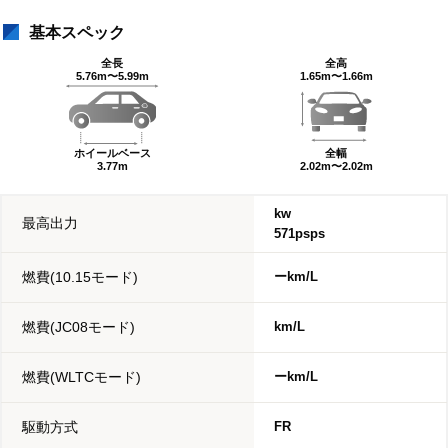
基本スペック
全長
全高
5.76m〜5.99m
1.65m〜1.66m
ホイールベース
全幅
3.77m
2.02m〜2.02m
kw
最高出力
571psps
燃費(10.15モード)
ーkm/L
燃費(JC08モード)
km/L
燃費(WLTCモード)
ーkm/L
駆動方式
FR