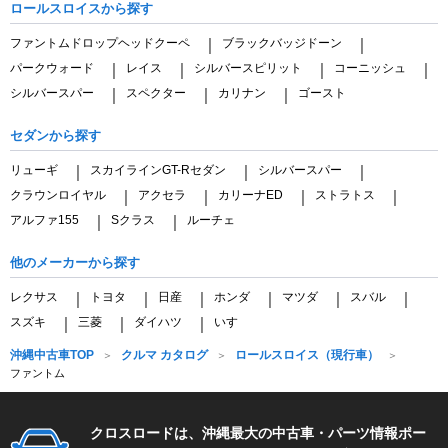
ロールスロイスから探す
ファントムドロップヘッドクーペ
ブラックバッジドーン
｜
｜
パークウォード
レイス
シルバースピリット
コーニッシュ
｜
｜
｜
｜
シルバースパー
スペクター
カリナン
ゴースト
｜
｜
｜
セダンから探す
リューギ
スカイラインGT-Rセダン
シルバースパー
｜
｜
｜
クラウンロイヤル
アクセラ
カリーナED
ストラトス
｜
｜
｜
｜
アルファ155
Sクラス
ルーチェ
｜
｜
他のメーカーから探す
レクサス
トヨタ
日産
ホンダ
マツダ
スバル
｜
｜
｜
｜
｜
｜
スズキ
三菱
ダイハツ
いすゞ
｜
｜
｜
沖縄中古車TOP
クルマ カタログ
ロールスロイス（現行車）
ファントム
クロスロードは、沖縄最大の中古車・パーツ情報ポー