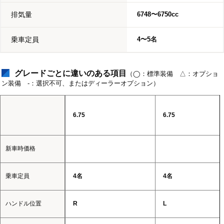
排気量
6748〜6750cc
乗車定員
4〜5名
グレードごとに違いのある項目
（◯：標準装備 △：オプショ
ン装備 -：選択不可、またはディーラーオプション）
6.75
6.75
新車時価格
乗車定員
4名
4名
ハンドル位置
R
L