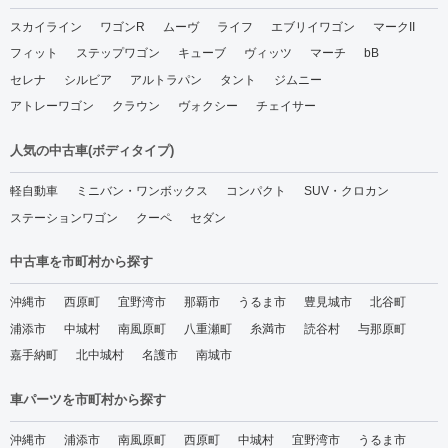
スカイライン
ワゴンR
ムーヴ
ライフ
エブリイワゴン
マークII
フィット
ステップワゴン
キューブ
ヴィッツ
マーチ
bB
セレナ
シルビア
アルトラパン
タント
ジムニー
アトレーワゴン
クラウン
ヴォクシー
チェイサー
人気の中古車(ボディタイプ)
軽自動車
ミニバン・ワンボックス
コンパクト
SUV・クロカン
ステーションワゴン
クーペ
セダン
中古車を市町村から探す
沖縄市
西原町
宜野湾市
那覇市
うるま市
豊見城市
北谷町
浦添市
中城村
南風原町
八重瀬町
糸満市
読谷村
与那原町
嘉手納町
北中城村
名護市
南城市
車パーツを市町村から探す
沖縄市
浦添市
南風原町
西原町
中城村
宜野湾市
うるま市