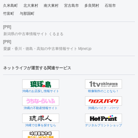
久米島町
北大東村
南大東村
宮古島市
多良間村
石垣市
竹富町
与那国町
[PR]
新潟県の中古車情報サイト くるまる
[PR]
愛媛・香川・徳島・高知の中古車情報サイト Mjnet.jp
ネットライフが運営する関連サービス
沖縄のお店探し情報サイト
映像制作のことなら！
沖縄の不動産情報サイト
沖縄のバイク・パーツ
沖縄で仕事を探すなら
デジタルプリントショップ