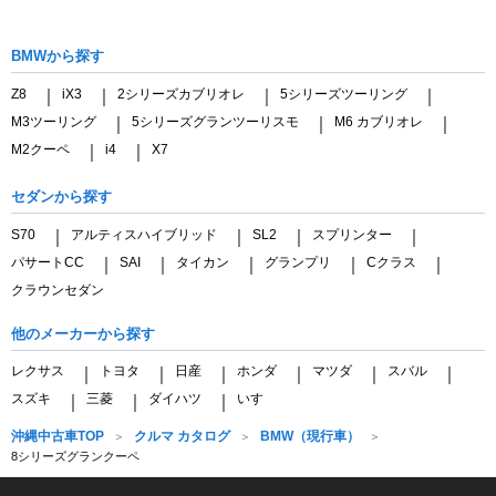
BMWから探す
Z8
iX3
2シリーズカブリオレ
5シリーズツーリング
｜
｜
｜
｜
M3ツーリング
5シリーズグランツーリスモ
M6 カブリオレ
｜
｜
｜
M2クーペ
i4
X7
｜
｜
セダンから探す
S70
アルティスハイブリッド
SL2
スプリンター
｜
｜
｜
｜
パサートCC
SAI
タイカン
グランプリ
Cクラス
｜
｜
｜
｜
｜
クラウンセダン
他のメーカーから探す
レクサス
トヨタ
日産
ホンダ
マツダ
スバル
｜
｜
｜
｜
｜
｜
スズキ
三菱
ダイハツ
いすゞ
｜
｜
｜
沖縄中古車TOP
クルマ カタログ
BMW（現行車）
8シリーズグランクーペ