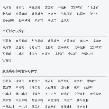
沖縄市
浦添市
南風原町
西原町
中城村
宜野湾市
うるま市
北谷町
八重瀬町
豊見城市
名護市
与那原町
那覇市
読谷村
嘉手納町
北中城村
糸満市
南城市
金武町
市町村から探す
那覇市
南風原町
与那原町
豊見城市
八重瀬町
南城市
糸満市
沖縄市
読谷村
うるま市
北谷町
嘉手納町
北中城村
宜野湾市
西原町
中城村
浦添市
名護市
本部町
金武町
今帰仁村
宮古島
販売店を市町村から探す
那覇市
浦添市
宜野湾市
北谷町
嘉手納町
読谷村
恩納村
名護市
本部町
今帰仁村
大宜味村
国頭村
東村
西原町
中城村
北中城村
沖縄市
うるま市
金武町
宜野座村
豊見城市
糸満市
南風原町
与那原町
八重瀬町
南城市
伊平屋村
伊是名村
伊江村
粟国村
渡嘉敷村
座間味村
渡名喜村