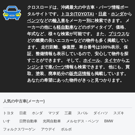
クロスロードは、沖縄最大の中古車・パーツ情報ポー
タルサイトです。
トヨタ(TOYOTA)
・
日産
・
ホンダ
から
ベンツ
などの
輸入車
をメーカー別に検索できます。 メ
ーカーの他にも
軽自動車
などのボディタイプ、価格、
年式など、様々な検索が可能です。 また、
プリウス
な
どの燃費の良いエコカーなどの物件も多く掲載してい
ます。 走行距離、修復歴、車台番号は100%表示、保
証、整備情報も表示しているので、安心して物件を探
すことができます。 そして、
ホイール
、
タイヤ
から
エ
ンジン
まで
車パーツ
情報も検索できます。 他にも、買
取、塗装、廃車処分の
販売店情報
も掲載しています。
あなたの希望にあった物件がきっと見つかります。
人気の中古車(メーカー)
トヨタ
日産
ホンダ
マツダ
三菱
スバル
ダイハツ
スズキ
いすゞ
日野自動車
光岡自動車
メルセデス・ベンツ
BMW
フォルクスワーゲン
アウデイ
ボルボ