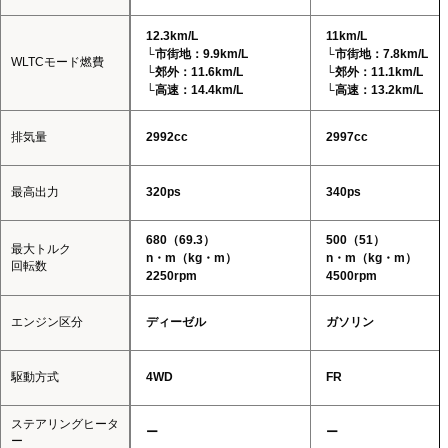
12.3km/L
11km/L
└市街地：9.9km/L
└市街地：7.8km/L
WLTCモード燃費
└郊外：11.6km/L
└郊外：11.1km/L
└高速：14.4km/L
└高速：13.2km/L
排気量
2992cc
2997cc
最高出力
320ps
340ps
680（69.3）
500（51）
最大トルク
n・m（kg・m）
n・m（kg・m）
回転数
2250rpm
4500rpm
エンジン区分
ディーゼル
ガソリン
駆動方式
4WD
FR
ステアリングヒータ
ー
ー
ー