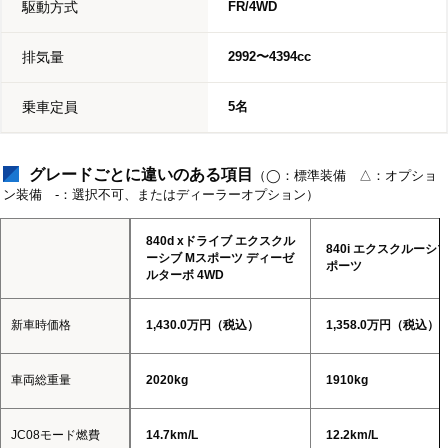
駆動方式
FR/4WD
排気量
2992〜4394cc
乗車定員
5名
グレードごとに違いのある項目
（◯：標準装備 △：オプショ
ン装備 -：選択不可、またはディーラーオプション）
840d xドライブ エクスクル
840i エクスクルーシブ
ーシブ Mスポーツ ディーゼ
ポーツ
ルターボ 4WD
新車時価格
1,430.0万円（税込）
1,358.0万円（税込）
車両総重量
2020kg
1910kg
JC08モード燃費
14.7km/L
12.2km/L