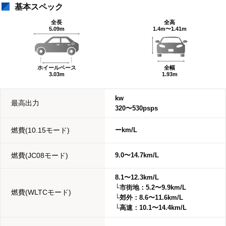
基本スペック
全長
全高
5.09m
1.4m〜1.41m
ホイールベース
全幅
3.03m
1.93m
kw
最高出力
320〜530psps
燃費(10.15モード)
ーkm/L
燃費(JC08モード)
9.0〜14.7km/L
8.1〜12.3km/L
└市街地：5.2〜9.9km/L
燃費(WLTCモード)
└郊外：8.6〜11.6km/L
└高速：10.1〜14.4km/L