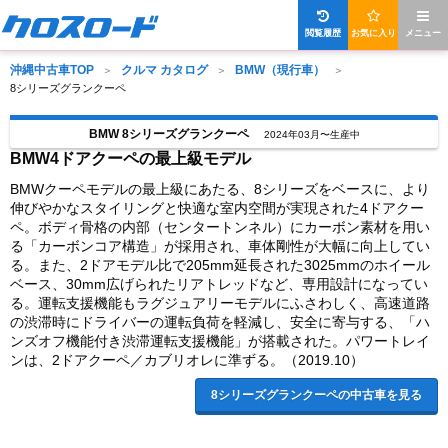
閲覧履歴
お気に入り
メニュー
沖縄中古車TOP
クルマ カタログ
BMW（現行車）
8シリーズグランクーペ
BMW 8シリーズグランクーペ
2024年03月〜生産中
BMW4ドアクーペの最上級モデル
BMWクーペモデルの最上級にあたる、8シリーズをベースに、より
伸びやかなスタイリングと快適な室内空間が実現された4ドアクー
ペ。ボディ骨格の内部（センタートンネル）にカーボン素材を用い
る「カーボンコア構造」が採用され、車体剛性が大幅に向上してい
る。また、2ドアモデル比で205mm延長された3025mmのホイール
ベース、30mm広げられたリアトレッドなど、専用設計になってい
る。運転支援機能もラグジュアリーモデルにふさわしく、高速道路
の渋滞時にドライバーの運転負荷を軽減し、安全に寄与する、「ハ
ンズオフ機能付き渋滞運転支援機能」が搭載された。パワートレイ
ンは、2ドアクーペ／カブリオレに準ずる。（2019.10）
8シリーズグランクーペの中古車を見る