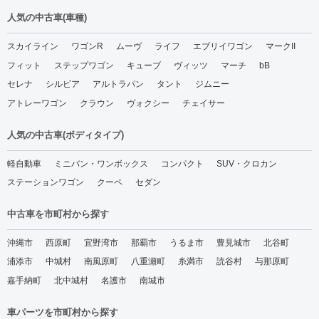
人気の中古車(車種)
スカイライン
ワゴンR
ムーヴ
ライフ
エブリイワゴン
マークII
フィット
ステップワゴン
キューブ
ヴィッツ
マーチ
bB
セレナ
シルビア
アルトラパン
タント
ジムニー
アトレーワゴン
クラウン
ヴォクシー
チェイサー
人気の中古車(ボディタイプ)
軽自動車
ミニバン・ワンボックス
コンパクト
SUV・クロカン
ステーションワゴン
クーペ
セダン
中古車を市町村から探す
沖縄市
西原町
宜野湾市
那覇市
うるま市
豊見城市
北谷町
浦添市
中城村
南風原町
八重瀬町
糸満市
読谷村
与那原町
嘉手納町
北中城村
名護市
南城市
車パーツを市町村から探す