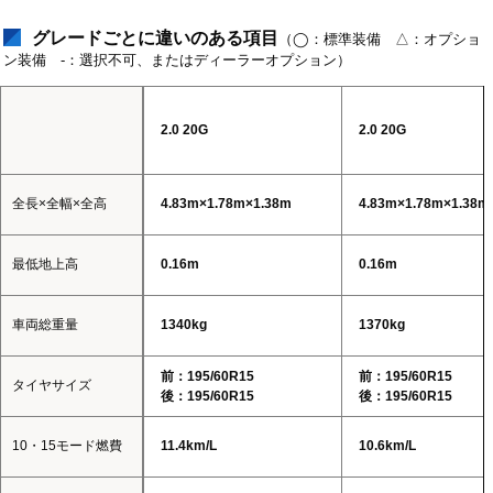
グレードごとに違いのある項目
（◯：標準装備 △：オプショ
ン装備 -：選択不可、またはディーラーオプション）
2.0 20G
2.0 20G
全長×全幅×全高
4.83m×1.78m×1.38m
4.83m×1.78m×1.38m
最低地上高
0.16m
0.16m
車両総重量
1340kg
1370kg
前：195/60R15
前：195/60R15
タイヤサイズ
後：195/60R15
後：195/60R15
10・15モード燃費
11.4km/L
10.6km/L