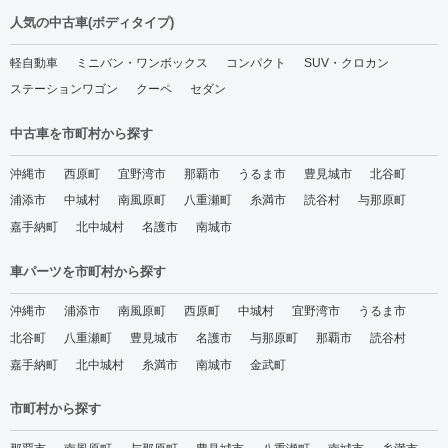
人気の中古車(ボディタイプ)
軽自動車
ミニバン・ワンボックス
コンパクト
SUV・クロカン
ステーションワゴン
クーペ
セダン
中古車を市町村から探す
沖縄市
西原町
宜野湾市
那覇市
うるま市
豊見城市
北谷町
浦添市
中城村
南風原町
八重瀬町
糸満市
読谷村
与那原町
嘉手納町
北中城村
名護市
南城市
車パーツを市町村から探す
沖縄市
浦添市
南風原町
西原町
中城村
宜野湾市
うるま市
北谷町
八重瀬町
豊見城市
名護市
与那原町
那覇市
読谷村
嘉手納町
北中城村
糸満市
南城市
金武町
市町村から探す