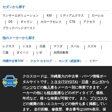
セダンから探す
ランサーエボリューション
430
ミディアムクラス
ローレル
｜
｜
｜
D5
ギャラン
カローラセレス
CT6
アクセラ
｜
｜
｜
｜
｜
｜
ブラックバッジゴースト
他のメーカーから探す
レクサス
トヨタ
日産
マツダ
スバル
スズキ
｜
｜
｜
｜
｜
｜
三菱
ダイハツ
いすゞ
光岡自動車
｜
｜
｜
沖縄中古車TOP
クルマ カタログ
ホンダ（絶版車）
ビガー
クロスロードは、沖縄最大の中古車・パーツ情報ポー
タルサイトです。
トヨタ(TOYOTA)
・
日産
・
ホンダ
から
ベンツ
などの
輸入車
をメーカー別に検索できます。 メ
ーカーの他にも
軽自動車
などのボディタイプ、価格、
年式など、様々な検索が可能です。 また、
プリウス
な
どの燃費の良いエコカーなどの物件も多く掲載してい
ます。 走行距離、修復歴、車台番号は100%表示、保