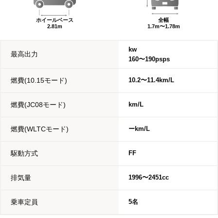
ホイールベース
全幅
2.81m
1.7m〜1.78m
kw
最高出力
160〜190psps
燃費(10.15モード)
10.2〜11.4km/L
燃費(JC08モード)
km/L
燃費(WLTCモード)
ーkm/L
駆動方式
FF
排気量
1996〜2451cc
乗車定員
5名