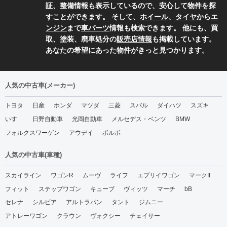
証、整備情報も表示しているので、安心して物件を探
すことができます。 そして、
ホイール
、
タイヤ
から
エ
ンジン
まで
車パーツ
情報も検索できます。 他にも、買
取、塗装、廃車処分の
販売店情報
も掲載しています。
あなたの希望にあった物件がきっと見つかります。
人気の中古車(メーカー)
トヨタ
日産
ホンダ
マツダ
三菱
スバル
ダイハツ
スズキ
いすゞ
日野自動車
光岡自動車
メルセデス・ベンツ
BMW
フォルクスワーゲン
アウデイ
ボルボ
人気の中古車(車種)
スカイライン
ワゴンR
ムーヴ
ライフ
エブリイワゴン
マークII
フィット
ステップワゴン
キューブ
ヴィッツ
マーチ
bB
セレナ
シルビア
アルトラパン
タント
ジムニー
アトレーワゴン
クラウン
ヴォクシー
チェイサー