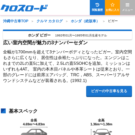
閲覧履歴
お気に入り
メニュー
沖縄中古車TOP
クルマ カタログ
ホンダ（絶版車）
ビガー
ホンダ ビガー
1992年01月〜1995年01月生産モデル
広い室内空間が魅力の3ナンバーセダン
全幅が1700mmを超えて3ナンバーボディとなったビガー。室内空間
もさらに広くなり、居住性は余裕たっぷりになった。エンジンはこ
れまでの2Lの直5に加えて、2.5Lの直5SOHCを追加。ミッションは
いずれも4AT。 室内の本木目パネルや本革シートは従来とおり。一
部のグレードには前席エアバッグ、TRC，ABS、スーパーリアルサ
ウンドシステムなどが装着される。(1992.1)
ビガーの中古車を見る
基本スペック
全長
全高
4.69m〜4.83m
1.36m〜1.38m