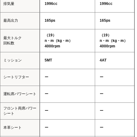
排気量
1996cc
1996cc
最高出力
165ps
165ps
（19）
（19）
最大トルク
n・m（kg・m）
n・m（kg・m）
回転数
4000rpm
4000rpm
ミッション
5MT
4AT
シートリフター
ー
ー
運転席パワーシート
ー
ー
フロント両席パワー
ー
ー
シート
本革シート
ー
ー