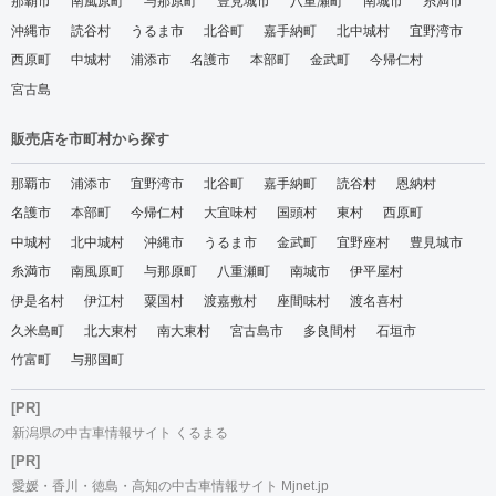
那覇市
南風原町
与那原町
豊見城市
八重瀬町
南城市
糸満市
沖縄市
読谷村
うるま市
北谷町
嘉手納町
北中城村
宜野湾市
西原町
中城村
浦添市
名護市
本部町
金武町
今帰仁村
宮古島
販売店を市町村から探す
那覇市
浦添市
宜野湾市
北谷町
嘉手納町
読谷村
恩納村
名護市
本部町
今帰仁村
大宜味村
国頭村
東村
西原町
中城村
北中城村
沖縄市
うるま市
金武町
宜野座村
豊見城市
糸満市
南風原町
与那原町
八重瀬町
南城市
伊平屋村
伊是名村
伊江村
粟国村
渡嘉敷村
座間味村
渡名喜村
久米島町
北大東村
南大東村
宮古島市
多良間村
石垣市
竹富町
与那国町
[PR]
新潟県の中古車情報サイト くるまる
[PR]
愛媛・香川・徳島・高知の中古車情報サイト Mjnet.jp