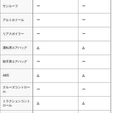
サンルーフ
ー
ー
アルミホイール
ー
ー
リアスポイラー
ー
ー
運転席エアバッグ
△
△
助手席エアバッグ
ー
ー
ABS
△
△
クルーズコントロー
ー
ー
ル
トラクションコント
△
△
ロール