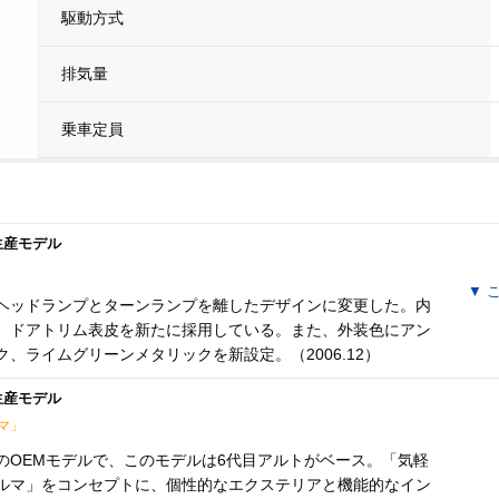
駆動方式
排気量
乗車定員
月生産モデル
▼
こ
ヘッドランプとターンランプを離したデザインに変更した。内
、ドアトリム表皮を新たに採用している。また、外装色にアン
、ライムグリーンメタリックを新設定。（2006.12）
月生産モデル
マ」
のOEMモデルで、このモデルは6代目アルトがベース。「気軽
ルマ」をコンセプトに、個性的なエクステリアと機能的なイン