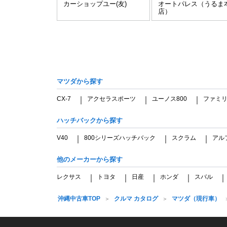
カーショップユー(友)
オートパレス（うるま
店）
マツダから探す
CX-7
アクセラスポーツ
ユーノス800
ファミ
｜
｜
｜
ハッチバックから探す
V40
800シリーズハッチバック
スクラム
アル
｜
｜
｜
他のメーカーから探す
レクサス
トヨタ
日産
ホンダ
スバル
｜
｜
｜
｜
沖縄中古車TOP
クルマ カタログ
マツダ（現行車）