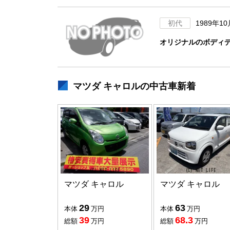
初代
1989年1
オリジナルのボディ
マツダ キャロルの中古車新着
マツダ キャロル
マツダ キャロル
29
63
本体
万円
本体
万円
39
68.3
総額
万円
総額
万円