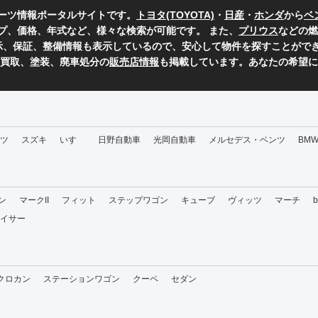
ーツ情報ポータルサイトです。
トヨタ(TOYOTA)
・
日産
・
ホンダ
から
ベ
プ、価格、年式など、様々な検索が可能です。 また、
プリウス
などの燃
表示、保証、整備情報も表示しているので、安心して物件を探すことができ
、買取、塗装、廃車処分の
販売店情報
も掲載しています。あなたの希望に
ツ
スズキ
いすゞ
日野自動車
光岡自動車
メルセデス・ベンツ
BM
ン
マークII
フィット
ステップワゴン
キューブ
ヴィッツ
マーチ
イサー
・クロカン
ステーションワゴン
クーペ
セダン