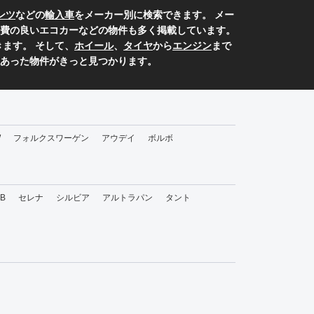
ンツ
などの
輸入車
をメーカー別に検索できます。 メー
費の良いエコカーなどの物件も多く掲載しています。
ます。 そして、
ホイール
、
タイヤ
から
エンジン
まで
あった物件がきっと見つかります。
W
フォルクスワーゲン
アウデイ
ボルボ
bB
セレナ
シルビア
アルトラパン
タント