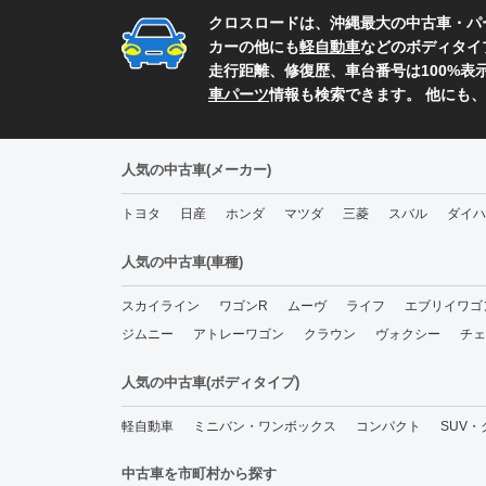
クロスロードは、沖縄最大の中古車・パ
カーの他にも
軽自動車
などのボディタイ
走行距離、修復歴、車台番号は100%
車パーツ
情報も検索できます。 他にも
人気の中古車(メーカー)
トヨタ
日産
ホンダ
マツダ
三菱
スバル
ダイハ
人気の中古車(車種)
スカイライン
ワゴンR
ムーヴ
ライフ
エブリイワゴ
ジムニー
アトレーワゴン
クラウン
ヴォクシー
チェ
人気の中古車(ボディタイプ)
軽自動車
ミニバン・ワンボックス
コンパクト
SUV
中古車を市町村から探す