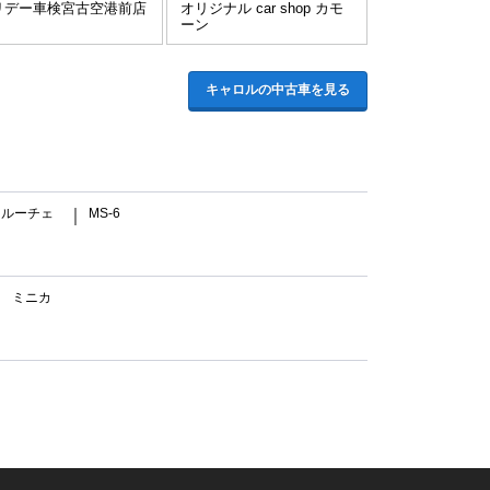
リデー車検宮古空港前店
オリジナル car shop カモ
ーン
キャロルの中古車を見る
ルーチェ
MS-6
｜
｜
ミニカ
｜