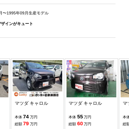
0月〜1995年09月生産モデル
デザインがキュート
マツダ キャロル
マツダ キャロル
マ
74
55
本体
万円
本体
万円
本
79
60
総額
万円
総額
万円
総