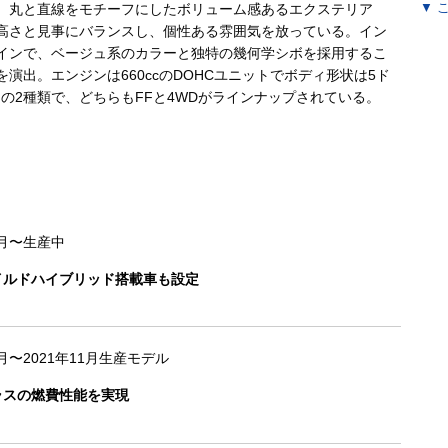
。丸と直線をモチーフにしたボリューム感あるエクステリア
▼
こ
いう高さと見事にバランスし、個性ある雰囲気を放っている。イン
インで、ベージュ系のカラーと独特の幾何学シボを採用するこ
演出。エンジンは660ccのDOHCユニットでボディ形状は5ド
の2種類で、どちらもFFと4WDがラインナップされている。
2月〜生産中
イルドハイブリッド搭載車も設定
1月〜2021年11月生産モデル
ラスの燃費性能を実現