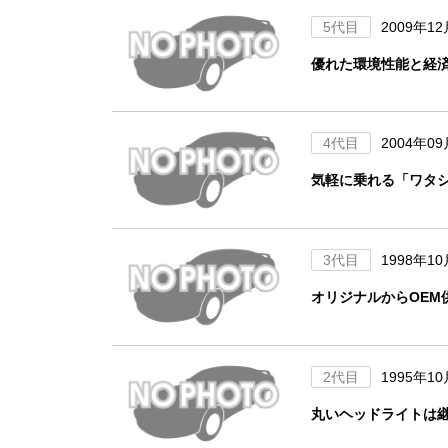
5代目
2009年1
優れた環境性能と経
4代目
2004年0
気軽に乗れる「ワタ
3代目
1998年1
オリジナルからOEM
2代目
1995年1
丸いヘッドライトは