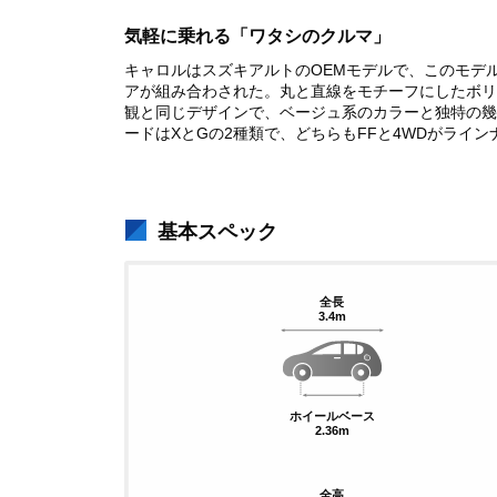
気軽に乗れる「ワタシのクルマ」
キャロルはスズキアルトのOEMモデルで、このモデ
アが組み合わされた。丸と直線をモチーフにしたボリ
観と同じデザインで、ベージュ系のカラーと独特の幾何
ードはXとGの2種類で、どちらもFFと4WDがラインナッ
基本スペック
全長
3.4m
ホイールベース
2.36m
全高