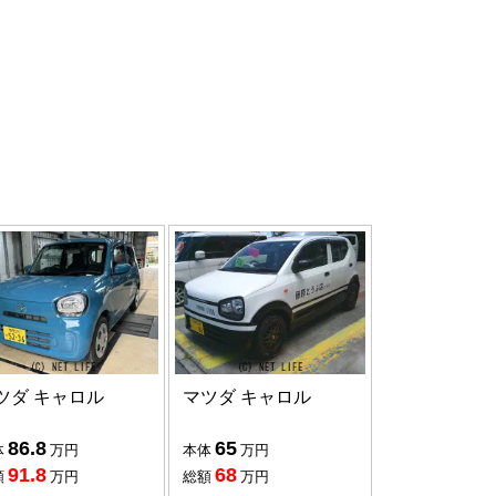
ツダ キャロル
マツダ キャロル
86.8
65
体
万円
本体
万円
91.8
68
額
万円
総額
万円