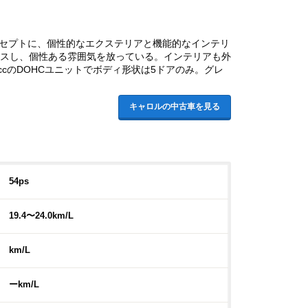
ンセプトに、個性的なエクステリアと機能的なインテリ
ンスし、個性ある雰囲気を放っている。インテリアも外
cのDOHCユニットでボディ形状は5ドアのみ。グレ
キャロルの中古車を見る
54ps
19.4〜24.0km/L
km/L
ーkm/L