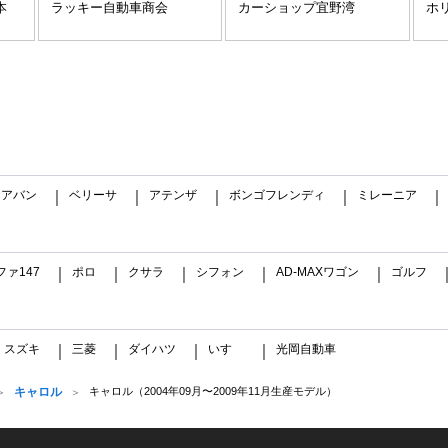
本
ラッキー自動車商会
カーショップ宜野湾
ホ
リアバン
ベリーサ
アテンザ
ボンゴフレンディ
ミレーニア
｜
｜
｜
｜
ファ147
ポロ
クサラ
シフォン
AD-MAXワゴン
ゴルフ
｜
｜
｜
｜
｜
スズキ
三菱
ダイハツ
いすゞ
光岡自動車
｜
｜
｜
｜
｜
キャロル
キャロル（2004年09月〜2009年11月生産モデル）