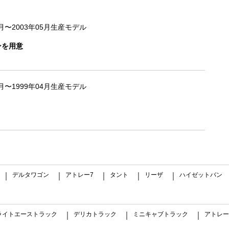
5月〜2003年05月生産モデル
ンを用意
5月〜1999年04月生産モデル
デルタワゴン
アトレー7
タント
リーザ
ハイゼットバン
｜
｜
｜
｜
｜
ライトエーストラック
デリカトラック
ミニキャブトラック
アトレー
｜
｜
｜