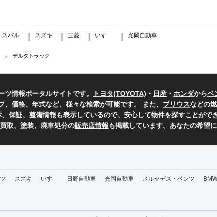
スバル
スズキ
三菱
いすゞ
光岡自動車
｜
｜
｜
｜
｜
デルタトラック
ーツ情報ポータルサイトです。
トヨタ(TOYOTA)
・
日産
・
ホンダ
から
ベ
プ、価格、年式など、様々な検索が可能です。 また、
プリウス
などの燃
表示、保証、整備情報も表示しているので、安心して物件を探すことができ
、買取、塗装、廃車処分の
販売店情報
も掲載しています。あなたの希望に
ツ
スズキ
いすゞ
日野自動車
光岡自動車
メルセデス・ベンツ
BM