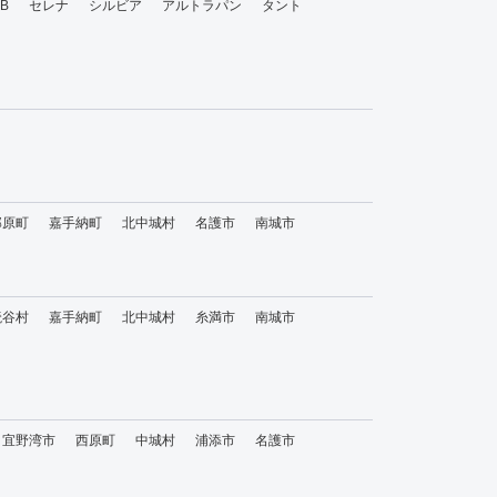
bB
セレナ
シルビア
アルトラパン
タント
那原町
嘉手納町
北中城村
名護市
南城市
読谷村
嘉手納町
北中城村
糸満市
南城市
宜野湾市
西原町
中城村
浦添市
名護市