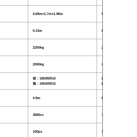
4.69m×1.7m×1.98m
5.99m×1.89m×2.14m
0.15m
0.15m
2250kg
2510kg
2000kg
2000kg
前：185/85R16
前：185/85R16
後：185/65R15
後：185/65R16
4.9m
6.4m
3660cc
3660cc
100ps
100ps