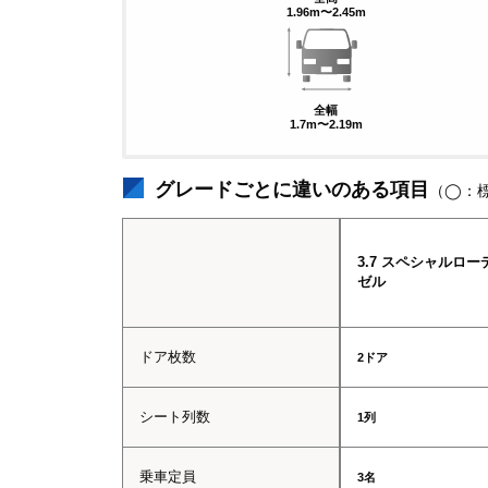
1.96m〜2.45m
全幅
1.7m〜2.19m
グレードごとに違いのある項目
（◯：
3.7 スペシャルロー
ゼル
ドア枚数
2ドア
シート列数
1列
乗車定員
3名