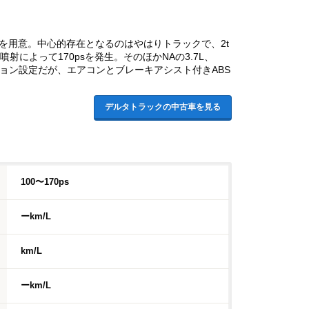
を用意。中心的存在となるのはやはりトラックで、2t
によって170psを発生。そのほかNAの3.7L、
プション設定だが、エアコンとブレーキアシスト付きABS
デルタトラックの中古車を見る
100〜170ps
ーkm/L
km/L
ーkm/L