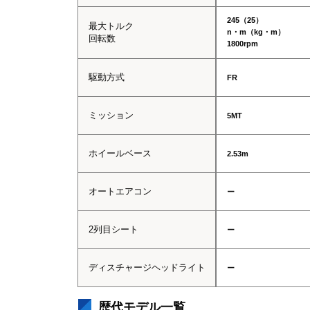
245（25）
最大トルク
n・m（kg・m）
回転数
1800rpm
駆動方式
FR
ミッション
5MT
ホイールベース
2.53m
オートエアコン
ー
2列目シート
ー
ディスチャージヘッドライト
ー
歴代モデル一覧