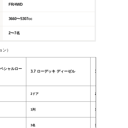
FR/4WD
3660〜5307cc
2〜7名
ョン）
 スペシャルロー
3.7 ローデッキ ディーゼル
3.7 ローデッキ ロ
2ドア
2ドア
1列
1列
3名
3名