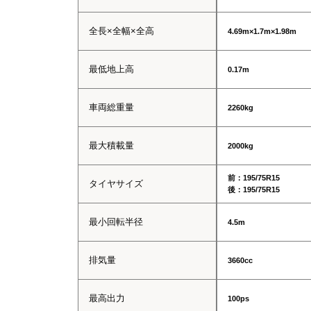
全長×全幅×全高
4.69m×1.7m×1.98m
最低地上高
0.17m
車両総重量
2260kg
最大積載量
2000kg
前：195/75R15
タイヤサイズ
後：195/75R15
最小回転半径
4.5m
排気量
3660cc
最高出力
100ps