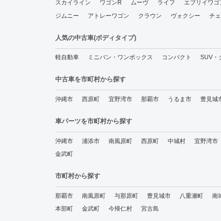
スカイライン
ワゴンR
ムーヴ
ライフ
エブリイワゴ
ジムニー
アトレーワゴン
クラウン
ヴォクシー
チェ
人気の中古車(ボディタイプ)
軽自動車
ミニバン・ワンボックス
コンパクト
SUV
中古車を市町村から探す
沖縄市
西原町
宜野湾市
那覇市
うるま市
豊見城
車パーツを市町村から探す
沖縄市
浦添市
南風原町
西原町
中城村
宜野湾市
金武町
市町村から探す
那覇市
南風原町
与那原町
豊見城市
八重瀬町
南
本部町
金武町
今帰仁村
宮古島