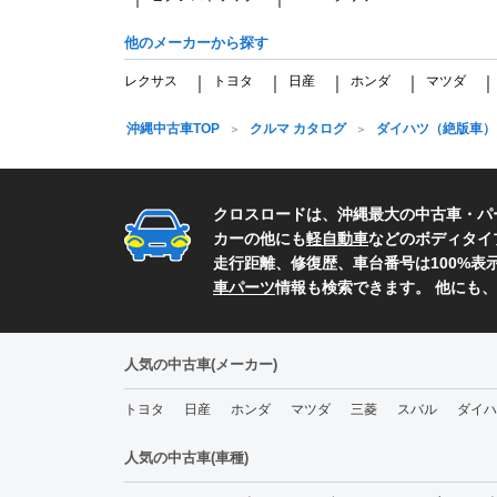
他のメーカーから探す
レクサス
トヨタ
日産
ホンダ
マツダ
｜
｜
｜
｜
沖縄中古車TOP
クルマ カタログ
ダイハツ（絶版車）
クロスロードは、沖縄最大の中古車・パ
カーの他にも
軽自動車
などのボディタイ
走行距離、修復歴、車台番号は100%
車パーツ
情報も検索できます。 他にも
人気の中古車(メーカー)
トヨタ
日産
ホンダ
マツダ
三菱
スバル
ダイハ
人気の中古車(車種)