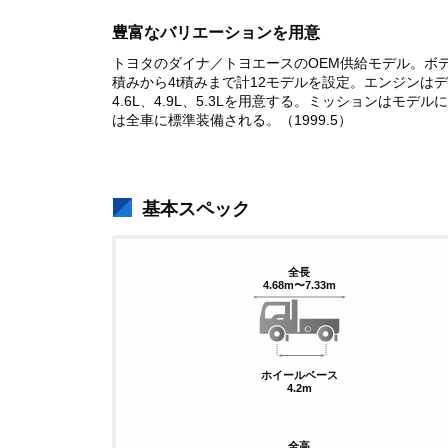
豊富なバリエーションを用意
トヨタのダイナ／トヨエースのOEM供給モデル。ボ
積みから4t積みまで計12モデルを設定。エンジンはデ
4.6L、4.9L、5.3Lを用意する。ミッションはモ
は全車に標準装備される。（1999.5）
基本スペック
全長
4.68m〜7.33m
ホイールベース
4.2m
全高