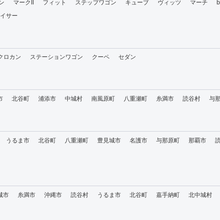
ン
マークII
フィット
ステップワゴン
キューブ
ヴィッツ
マーチ
イサー
・クロカン
ステーションワゴン
クーペ
セダン
市
北谷町
浦添市
中城村
南風原町
八重瀬町
糸満市
読谷村
与
うるま市
北谷町
八重瀬町
豊見城市
名護市
与那原町
那覇市
城市
糸満市
沖縄市
読谷村
うるま市
北谷町
嘉手納町
北中城村