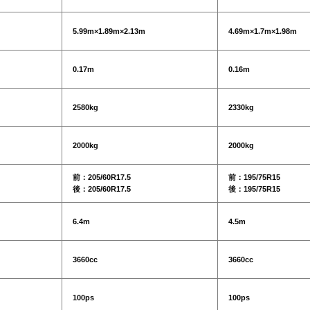
5.99m×1.89m×2.13m
4.69m×1.7m×1.98m
0.17m
0.16m
2580kg
2330kg
2000kg
2000kg
前：205/60R17.5
前：195/75R15
後：205/60R17.5
後：195/75R15
6.4m
4.5m
3660cc
3660cc
100ps
100ps