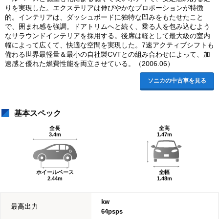
りを実現した。エクステリアは伸びやかなプロポーションが特徴
的。インテリアは、ダッシュボードに独特な凹みをもたせたこと
で、囲まれ感を強調。ドアトリムへと続く、乗る人を包み込むよう
なサラウンドインテリアを採用する。後席は軽として最大級の室内
幅によって広くて、快適な空間を実現した。7速アクティブシフトも
備わる世界最軽量＆最小の自社製CVTとの組み合わせによって、加
速感と優れた燃費性能を両立させている。（2006.06）
ソニカの中古車を見る
基本スペック
全長
全高
3.4m
1.47m
ホイールベース
全幅
2.44m
1.48m
kw
最高出力
64psps