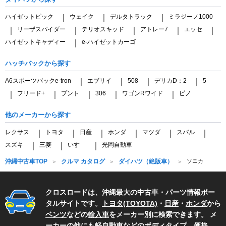
ハイゼットピック
ウェイク
デルタトラック
ミラジーノ1000
｜
｜
｜
リーザスパイダー
テリオスキッド
アトレー7
エッセ
｜
｜
｜
｜
｜
ハイゼットキャディー
e-ハイゼットカーゴ
｜
ハッチバックから探す
A6スポーツバックe-tron
エブリイ
508
デリカD：2
5
｜
｜
｜
｜
フリード+
プント
306
ワゴンRワイド
ピノ
｜
｜
｜
｜
｜
他のメーカーから探す
レクサス
トヨタ
日産
ホンダ
マツダ
スバル
｜
｜
｜
｜
｜
｜
スズキ
三菱
いすゞ
光岡自動車
｜
｜
｜
沖縄中古車TOP
クルマ カタログ
ダイハツ（絶版車）
ソニカ
クロスロードは、沖縄最大の中古車・パーツ情報ポー
タルサイトです。
トヨタ(TOYOTA)
・
日産
・
ホンダ
から
ベンツ
などの
輸入車
をメーカー別に検索できます。 メ
ーカーの他にも
軽自動車
などのボディタイプ、価格、