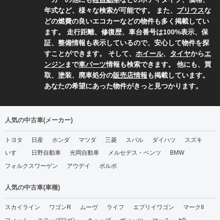
年式など、様々な検索が可能です。 また、
プリウス
な
どの燃費の良いエコカーなどの物件も多く掲載してい
ます。 走行距離、修復歴、車台番号は100%表示、保
証、整備情報も表示しているので、安心して物件を探
すことができます。 そして、
ホイール
、
タイヤ
から
エ
ンジン
まで
車パーツ
情報も検索できます。 他にも、買
取、塗装、廃車処分の
販売店情報
も掲載しています。
あなたの希望にあった物件がきっと見つかります。
人気の中古車(メーカー)
トヨタ
日産
ホンダ
マツダ
三菱
スバル
ダイハツ
スズキ
いすゞ
日野自動車
光岡自動車
メルセデス・ベンツ
BMW
フォルクスワーゲン
アウデイ
ボルボ
人気の中古車(車種)
スカイライン
ワゴンR
ムーヴ
ライフ
エブリイワゴン
マークII