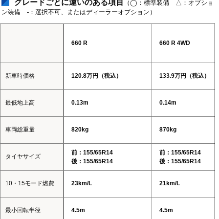
グレードごとに違いのある項目
（◯：標準装備 △：オプショ
ン装備 -：選択不可、またはディーラーオプション）
660 R
660 R 4WD
新車時価格
120.8万円（税込）
133.9万円（税込）
最低地上高
0.13m
0.14m
車両総重量
820kg
870kg
前：155/65R14
前：155/65R14
タイヤサイズ
後：155/65R14
後：155/65R14
10・15モード燃費
23km/L
21km/L
最小回転半径
4.5m
4.5m