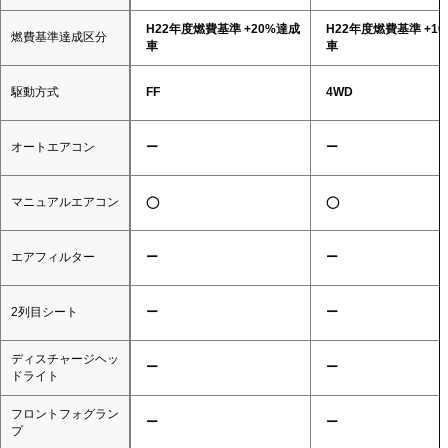
H22年度燃費基準 +20%達成
H22年度燃費基準 +1
燃費基準達成区分
車
車
駆動方式
FF
4WD
オートエアコン
ー
ー
マニュアルエアコン
◯
◯
エアフィルター
ー
ー
2列目シート
ー
ー
ディスチャージヘッ
ー
ー
ドライト
フロントフォグラン
ー
ー
プ