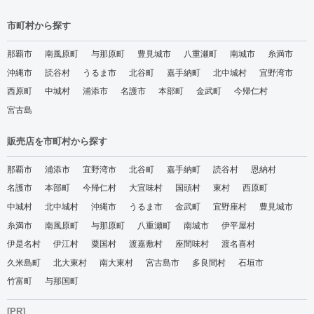
市町村から探す
那覇市
南風原町
与那原町
豊見城市
八重瀬町
南城市
糸満市
沖縄市
読谷村
うるま市
北谷町
嘉手納町
北中城村
宜野湾市
西原町
中城村
浦添市
名護市
本部町
金武町
今帰仁村
宮古島
販売店を市町村から探す
那覇市
浦添市
宜野湾市
北谷町
嘉手納町
読谷村
恩納村
名護市
本部町
今帰仁村
大宜味村
国頭村
東村
西原町
中城村
北中城村
沖縄市
うるま市
金武町
宜野座村
豊見城市
糸満市
南風原町
与那原町
八重瀬町
南城市
伊平屋村
伊是名村
伊江村
粟国村
渡嘉敷村
座間味村
渡名喜村
久米島町
北大東村
南大東村
宮古島市
多良間村
石垣市
竹富町
与那国町
[PR]