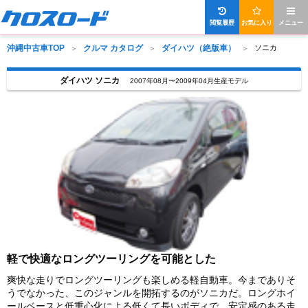
閲覧履歴
お気に入り
メニュー
沖縄中古車TOP
クルマ カタログ
ダイハツ（絶版車）
ソニカ
ダイハツ ソニカ
2007年08月〜2009年04月生産モデル
軽で快適なロングツーリングを可能とした
爽快な走りでロングツーリングも楽しめる軽自動車。今までありそ
うでなかった、このジャンルを開拓するのがソニカだ。ロングホイ
ールベースと低重心化による低くて長いボディで、安定感のある走