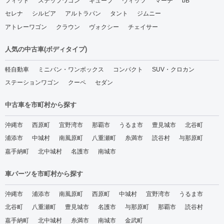
フィット
ステップワゴン
キューブ
ヴィッツ
マーチ
bB
セレナ
シルビア
アルトラパン
タント
ジムニー
アトレーワゴン
クラウン
ヴォクシー
チェイサー
人気の中古車(ボディタイプ)
軽自動車
ミニバン・ワンボックス
コンパクト
SUV・クロカン
ステーションワゴン
クーペ
セダン
中古車を市町村から探す
沖縄市
西原町
宜野湾市
那覇市
うるま市
豊見城市
北谷町
浦添市
中城村
南風原町
八重瀬町
糸満市
読谷村
与那原町
嘉手納町
北中城村
名護市
南城市
車パーツを市町村から探す
沖縄市
浦添市
南風原町
西原町
中城村
宜野湾市
うるま市
北谷町
八重瀬町
豊見城市
名護市
与那原町
那覇市
読谷村
嘉手納町
北中城村
糸満市
南城市
金武町