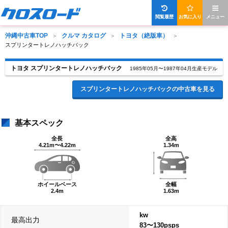
閲覧履歴
お気に入り
メニュー
沖縄中古車TOP
クルマ カタログ
トヨタ（絶版車）
スプリンタートレノハッチバック
トヨタ スプリンタートレノハッチバック
1985年05月〜1987年04月生産モデル
スプリンタートレノハッチバックの中古車を見る
基本スペック
全長
全高
4.21m〜4.22m
1.34m
ホイールベース
全幅
2.4m
1.63m
kw
最高出力
83〜130psps