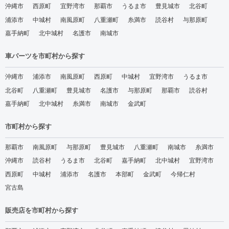
沖縄市
西原町
宜野湾市
那覇市
うるま市
豊見城市
北谷町
浦添市
中城村
南風原町
八重瀬町
糸満市
読谷村
与那原町
嘉手納町
北中城村
名護市
南城市
車パーツを市町村から探す
沖縄市
浦添市
南風原町
西原町
中城村
宜野湾市
うるま市
北谷町
八重瀬町
豊見城市
名護市
与那原町
那覇市
読谷村
嘉手納町
北中城村
糸満市
南城市
金武町
市町村から探す
那覇市
南風原町
与那原町
豊見城市
八重瀬町
南城市
糸満市
沖縄市
読谷村
うるま市
北谷町
嘉手納町
北中城村
宜野湾市
西原町
中城村
浦添市
名護市
本部町
金武町
今帰仁村
宮古島
販売店を市町村から探す