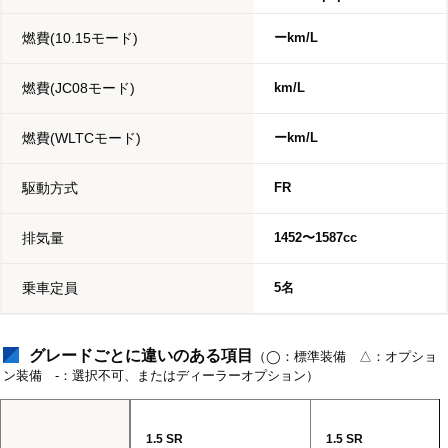
燃費(10.15モード)
ーkm/L
燃費(JC08モード)
km/L
燃費(WLTCモード)
ーkm/L
駆動方式
FR
排気量
1452〜1587cc
乗車定員
5名
グレードごとに違いのある項目
（◯：標準装備 △：オプショ
ン装備 -：選択不可、またはディーラーオプション）
1.5 SR
1.5 SR