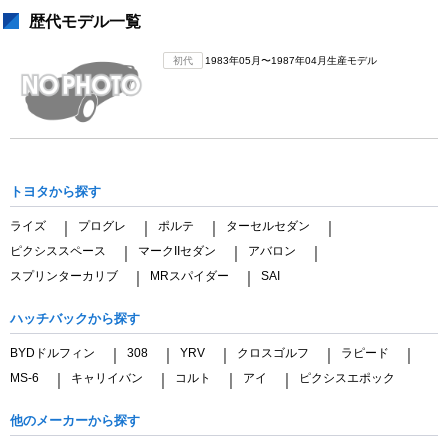
歴代モデル一覧
初代
1983年05月〜1987年04月生産モデル
トヨタから探す
ライズ
プログレ
ポルテ
ターセルセダン
｜
｜
｜
｜
ピクシススペース
マークIIセダン
アバロン
｜
｜
｜
スプリンターカリブ
MRスパイダー
SAI
｜
｜
ハッチバックから探す
BYDドルフィン
308
YRV
クロスゴルフ
ラピード
｜
｜
｜
｜
｜
MS-6
キャリイバン
コルト
アイ
ピクシスエポック
｜
｜
｜
｜
他のメーカーから探す