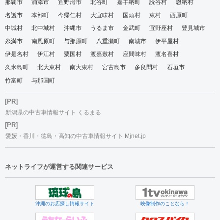
那覇市
浦添市
宜野湾市
北谷町
嘉手納町
読谷村
恩納村
名護市
本部町
今帰仁村
大宜味村
国頭村
東村
西原町
中城村
北中城村
沖縄市
うるま市
金武町
宜野座村
豊見城市
糸満市
南風原町
与那原町
八重瀬町
南城市
伊平屋村
伊是名村
伊江村
粟国村
渡嘉敷村
座間味村
渡名喜村
久米島町
北大東村
南大東村
宮古島市
多良間村
石垣市
竹富町
与那国町
[PR]
新潟県の中古車情報サイト くるまる
[PR]
愛媛・香川・徳島・高知の中古車情報サイト Mjnet.jp
ネットライフが運営する関連サービス
沖縄のお店探し情報サイト
映像制作のことなら！