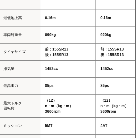
最低地上高
0.16m
0.16m
車両総重量
890kg
920kg
前：155SR13
前：155SR13
タイヤサイズ
後：155SR13
後：155SR13
排気量
1452cc
1452cc
最高出力
85ps
85ps
（12）
（12）
最大トルク
n・m（kg・m）
n・m（kg・m）
回転数
3600rpm
3600rpm
ミッション
5MT
4AT