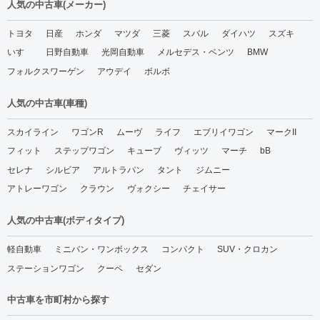
人気の中古車(メーカー)
トヨタ
日産
ホンダ
マツダ
三菱
スバル
ダイハツ
スズキ
いすゞ
日野自動車
光岡自動車
メルセデス・ベンツ
BMW
フォルクスワーゲン
アウデイ
ボルボ
人気の中古車(車種)
スカイライン
ワゴンR
ムーヴ
ライフ
エブリイワゴン
マークII
フィット
ステップワゴン
キューブ
ヴィッツ
マーチ
bB
セレナ
シルビア
アルトラパン
タント
ジムニー
アトレーワゴン
クラウン
ヴォクシー
チェイサー
人気の中古車(ボディタイプ)
軽自動車
ミニバン・ワンボックス
コンパクト
SUV・クロカン
ステーションワゴン
クーペ
セダン
中古車を市町村から探す