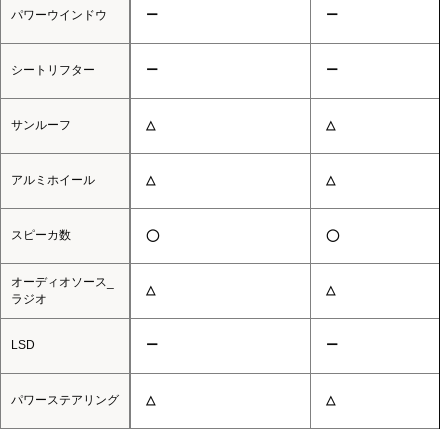
パワーウインドウ
ー
ー
シートリフター
ー
ー
サンルーフ
△
△
アルミホイール
△
△
スピーカ数
◯
◯
オーディオソース_
△
△
ラジオ
LSD
ー
ー
パワーステアリング
△
△