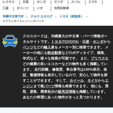
レクサス
日産
ホンダ
マツダ
スバル
スズキ
｜
｜
｜
｜
｜
｜
三菱
ダイハツ
いすゞ
光岡自動車
｜
｜
｜
沖縄中古車TOP
クルマ カタログ
トヨタ（絶版車）
スプリンタートレノハッチバック
クロスロードは、沖縄最大の中古車・パーツ情報ポー
タルサイトです。
トヨタ(TOYOTA)
・
日産
・
ホンダ
から
ベンツ
などの
輸入車
をメーカー別に検索できます。 メ
ーカーの他にも
軽自動車
などのボディタイプ、価格、
年式など、様々な検索が可能です。 また、
プリウス
な
どの燃費の良いエコカーなどの物件も多く掲載してい
ます。 走行距離、修復歴、車台番号は100%表示、保
証、整備情報も表示しているので、安心して物件を探
すことができます。 そして、
ホイール
、
タイヤ
から
エ
ンジン
まで
車パーツ
情報も検索できます。 他にも、買
取、塗装、廃車処分の
販売店情報
も掲載しています。
あなたの希望にあった物件がきっと見つかります。