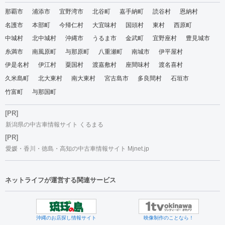
那覇市
浦添市
宜野湾市
北谷町
嘉手納町
読谷村
恩納村
名護市
本部町
今帰仁村
大宜味村
国頭村
東村
西原町
中城村
北中城村
沖縄市
うるま市
金武町
宜野座村
豊見城市
糸満市
南風原町
与那原町
八重瀬町
南城市
伊平屋村
伊是名村
伊江村
粟国村
渡嘉敷村
座間味村
渡名喜村
久米島町
北大東村
南大東村
宮古島市
多良間村
石垣市
竹富町
与那国町
[PR]
新潟県の中古車情報サイト くるまる
[PR]
愛媛・香川・徳島・高知の中古車情報サイト Mjnet.jp
ネットライフが運営する関連サービス
沖縄のお店探し情報サイト
映像制作のことなら！