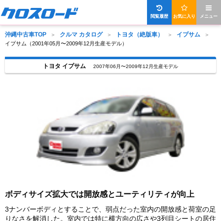
閲覧履歴
お気に入り
メニュー
沖縄中古車TOP
クルマ カタログ
トヨタ（絶版車）
イプサム
イプサム（2001年05月〜2009年12月生産モデル）
トヨタ イプサム
2007年06月〜2009年12月生産モデル
ボディサイズ拡大では開放感とユーティリティが向上
3ナンバーボディとすることで、弱点だった室内の開放感と荷室の足
りなさを解消した。室内では特に横方向の広さや3列目シートの居住