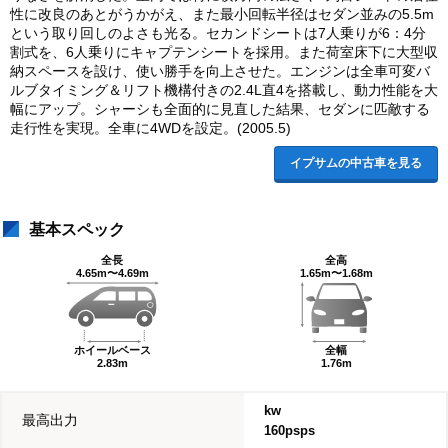
性に改良のあとがうかがえ、また最小回転半径はセダン並みの5.5m
という取り回しのよさも光る。セカンドシートは7人乗りが6：4分
割式を、6人乗りにキャプテンシートを採用。また荷室床下に大型収
納スペースを設け、使い勝手を向上させた。エンジンは全車可変バ
ルブタイミング＆リフト機構付きの2.4L直4を搭載し、動力性能を大
幅にアップ。シャーシも全面的に見直した結果、セダンに匹敵する
走行性を実現。全車に4WDを設定。(2005.5)
イプサムの中古車を見る
基本スペック
全長
全高
4.65m〜4.69m
1.65m〜1.68m
ホイールベース
全幅
2.83m
1.76m
kw
最高出力
160psps