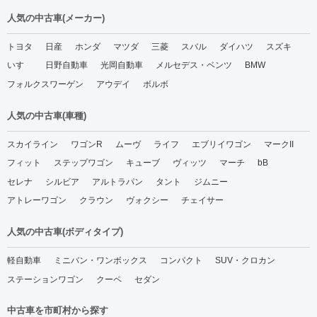
人気の中古車(メーカー)
トヨタ
日産
ホンダ
マツダ
三菱
スバル
ダイハツ
スズキ
いすゞ
日野自動車
光岡自動車
メルセデス・ベンツ
BMW
フォルクスワーゲン
アウデイ
ボルボ
人気の中古車(車種)
スカイライン
ワゴンR
ムーヴ
ライフ
エブリイワゴン
マークII
フィット
ステップワゴン
キューブ
ヴィッツ
マーチ
bB
セレナ
シルビア
アルトラパン
タント
ジムニー
アトレーワゴン
クラウン
ヴォクシー
チェイサー
人気の中古車(ボディタイプ)
軽自動車
ミニバン・ワンボックス
コンパクト
SUV・クロカン
ステーションワゴン
クーペ
セダン
中古車を市町村から探す