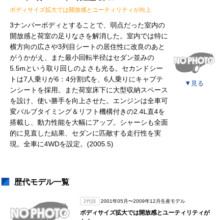
ボディサイズ拡大では開放感とユーティリティが向上
3ナンバーボディとすることで、弱点だった室内の
開放感と荷室の足りなさを解消した。室内では特に
横方向の広さや3列目シートの居住性に改良のあと
がうかがえ、また最小回転半径はセダン並みの
5.5mという取り回しのよさも光る。セカンドシー
トは7人乗りが6：4分割式を、6人乗りにキャプテ
▼
見る
ンシートを採用。また荷室床下に大型収納スペース
を設け、使い勝手を向上させた。エンジンは全車可
変バルブタイミング＆リフト機構付きの2.4L直4を
搭載し、動力性能を大幅にアップ。シャーシも全面
的に見直した結果、セダンに匹敵する走行性を実
現。全車に4WDを設定。(2005.5)
歴代モデル一覧
2代目
2001年05月〜2009年12月生産モデル
ボディサイズ拡大では開放感とユーティリティが