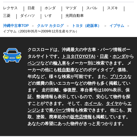
レクサス
日産
ホンダ
マツダ
スバル
スズキ
｜
｜
｜
｜
｜
｜
三菱
ダイハツ
いすゞ
光岡自動車
｜
｜
｜
沖縄中古車TOP
クルマ カタログ
トヨタ（絶版車）
イプサム
イプサム（2001年05月〜2009年12月生産モデル）
クロスロードは、沖縄最大の中古車・パーツ情報ポー
タルサイトです。
トヨタ(TOYOTA)
・
日産
・
ホンダ
から
ベンツ
などの
輸入車
をメーカー別に検索できます。 メ
ーカーの他にも
軽自動車
などのボディタイプ、価格、
年式など、様々な検索が可能です。 また、
プリウス
な
どの燃費の良いエコカーなどの物件も多く掲載してい
ます。 走行距離、修復歴、車台番号は100%表示、保
証、整備情報も表示しているので、安心して物件を探
すことができます。 そして、
ホイール
、
タイヤ
から
エ
ンジン
まで
車パーツ
情報も検索できます。 他にも、買
取、塗装、廃車処分の
販売店情報
も掲載しています。
あなたの希望にあった物件がきっと見つかります。